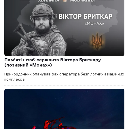
Пам’яті штаб-сержанта Віктора Бриткару
(позивний «Монах»)
Прикордонник опанував фах оператора безпілотних авіаційних
комплексів.