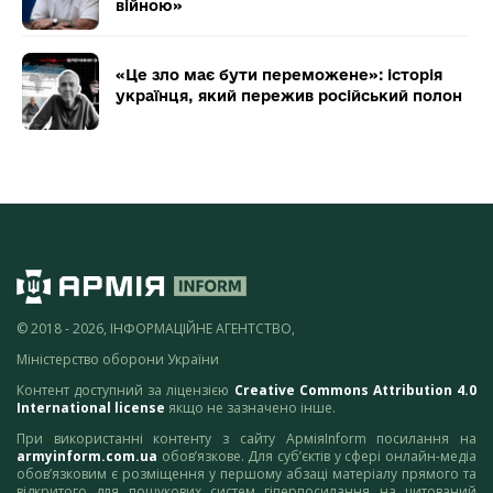
війною»
«Це зло має бути переможене»: історія
українця, який пережив російський полон
© 2018 - 2026, ІНФОРМАЦІЙНЕ АГЕНТСТВО,
Міністерство оборони України
Контент доступний за ліцензією
Creative Commons Attribution 4.0
International license
якщо не зазначено інше.
При використанні контенту з сайту АрміяInform посилання на
armyinform.com.ua
обов’язкове. Для суб’єктів у сфері онлайн-медіа
обов’язковим є розміщення у першому абзаці матеріалу прямого та
відкритого для пошукових систем гіперпосилання на цитований