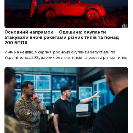
Основний напрямок — Одещина: окупанти
атакували вночі ракетами різних типів та понад
200 БПЛА
У ніч на неділю, 9 серпня, російські окупанти запустили по
Україні понад 200 ударних безпілотників та ракети різних типів.