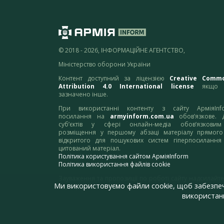
© 2018 - 2026, ІНФОРМАЦІЙНЕ АГЕНТСТВО,
Міністерство оборони України
Контент доступний за ліцензією
Creative Comm
Attribution 4.0 International license
якщо 
зазначено інше.
При використанні контенту з сайту АрміяInf
посилання на
armyinform.com.ua
обов’язкове. 
суб’єктів у сфері онлайн-медіа обов’язкови
розміщення у першому абзаці матеріалу прямого
відкритого для пошукових систем гіперпосилання
цитований матеріал.
Політика користування сайтом АрміяInform
Політика використання файлів cookie
Зауваження та пропозиції по роботі сайту надсилайте
Ми використовуємо файли cookie, щоб забезпе
адресу:
webmaster@armyinform.com.ua
використанн