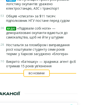
логістику окупантів: уражено
електростанцію, АЗС і транспорт
:53
Обіцяв «списати» за $11 тисяч:
підполковник НГУ постане перед судом
:36
«Підірвали собі ноги» —
АУДІО
деморалізовані окупанти вдаються до
самокаліцтва, щоб не йти у штурми
:28
Ностальгія за пломбіром і виправдання
росії коштували студенту семи років
тюрми: у Харкові засуджено «блогера»
:10
Викрито «батюшку» — зрадника: агент фсб
отримав 15 років ув’язнення
ВСІ НОВИНИ
АКАНСІЇ