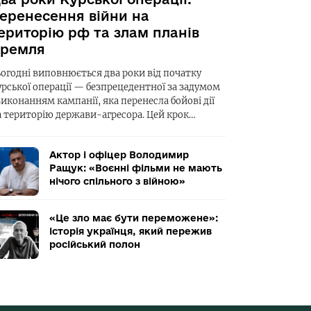
еренесення війни на
ериторію рф та злам планів
ремля
ьогодні виповнюється два роки від початку
урської операції — безпрецедентної за задумом
виконанням кампанії, яка перенесла бойові дії
а територію держави-агресора. Цей крок…
Актор і офіцер Володимир
Ращук: «Воєнні фільми не мають
нічого спільного з війною»
«Це зло має бути переможене»:
історія українця, який пережив
російський полон