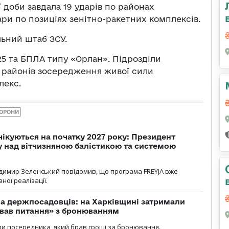
 доби завдала 19 ударів по районах
ари по позиціях зенітно-ракетних комплексів.
ьний штаб ЗСУ.
25 та БПЛА типу «Орлан». Підрозділи
14 районів зосередження живої сили
лекс.
БОРОНИ
чікуються на початку 2027 року: Президент
у над вітчизняною балістикою та системою
димир Зеленський повідомив, що програма FREYJA вже
ної реалізації.
а держпосадовців: на Харківщині затримали
ував питання» з бронюванням
и посередника, який брав гроші за бронювання.