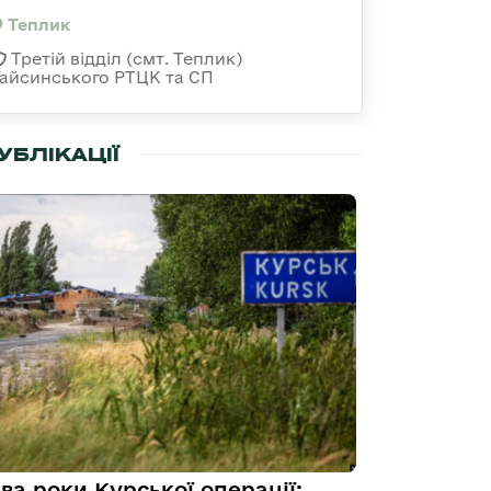
Теплик
Третій відділ (смт. Теплик)
Гайсинського РТЦК та СП
УБЛІКАЦІЇ
ва роки Курської операції: