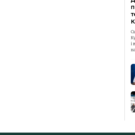
п
т
К
С
К
і 
н