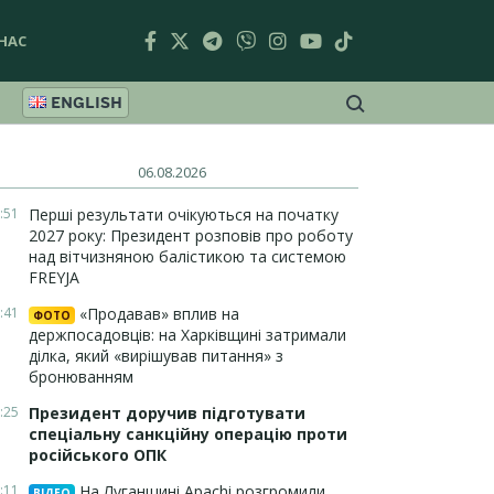
НАС
ENGLISH
06.08.2026
:51
Перші результати очікуються на початку
2027 року: Президент розповів про роботу
над вітчизняною балістикою та системою
FREYJA
:41
«Продавав» вплив на
ФОТО
держпосадовців: на Харківщині затримали
ділка, який «вирішував питання» з
бронюванням
:25
Президент доручив підготувати
спеціальну санкційну операцію проти
російського ОПК
:11
На Луганщині Apachi розгромили
ВІДЕО