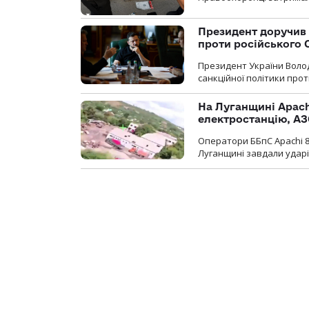
Президент доручив 
проти російського
Президент України Воло
санкційної політики проти
На Луганщині Apach
електростанцію, АЗ
Оператори ББпС Apachi 8
Луганщині завдали ударів