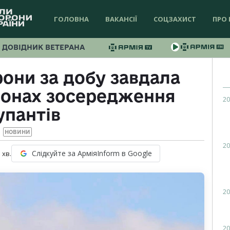
ГОЛОВНА
ВАКАНСІЇ
СОЦЗАХИСТ
ПРО 
ДОВІДНИК ВЕТЕРАНА
рони за добу завдала
айонах зосередження
20
упантів
НОВИНИ
20
Слідкуйте за АрміяInform в Google
1
хв.
20
20