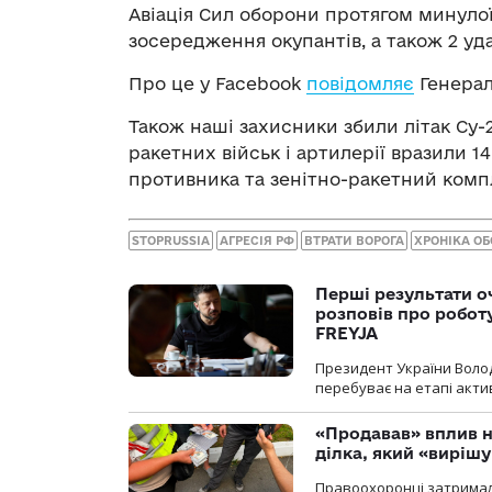
Авіація Сил оборони протягом минулої
зосередження окупантів, а також 2 уд
Про це у Facebook
повідомляє
Генерал
Також наші захисники збили літак Су-
ракетних військ і артилерії вразили 
противника та зенітно-ракетний комп
STOPRUSSIA
АГРЕСІЯ РФ
ВТРАТИ ВОРОГА
ХРОНІКА О
Перші результати о
розповів про робот
FREYJA
Президент України Воло
перебуває на етапі актив
«Продавав» вплив н
ділка, який «виріш
Правоохоронці затримал