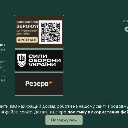
pr
ons
не
orm
Для
м є
 та
 на
 на
чити вам найкращий досвід роботи на нашому сайті. Продовжу
я файлів cookie. Детальніше про
політику використання фай
Погоджуюсь