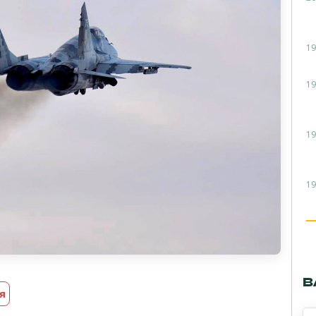
19
19
19
19
В
я