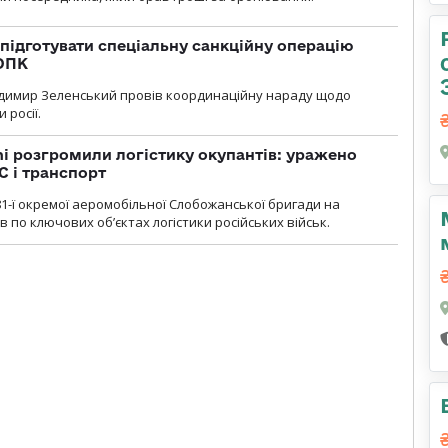
підготувати спеціальну санкційну операцію
 ОПК
димир Зеленський провів координаційну нараду щодо
 росії.
i розгромили логістику окупантів: уражено
С і транспорт
1-ї окремої аеромобільної Слобожанської бригади на
 по ключових об’єктах логістики російських військ.