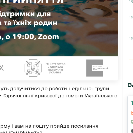
19
19
19
В
можуть долучитися до роботи недільної групи
 Гарячої лінії кризової допомоги Українського
рму і вам на пошту прийде посилання
jqkeMJEaHRk1bp3z8