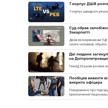
7 корпус ДШВ розго
7 корпус швидкого реагу
Суд обрав запобіжн
Закарпатті
Двом екскерівникам ТЦК 
тисячі чоловіків, обрано
Дві людини загинул
на Дніпропетровщи
Понад 50 разів росіяни 
Пообіцяв вивезти ві
викрито офіцера
Повідомлено про підозр
призначення Національної 