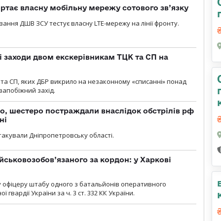
ртає власну мобільну мережу сотового зв’язку
вання ДШВ ЗСУ тестує власну LTE-мережу на лінії фронту.
і заходи двом екскерівникам ТЦК та СП на
та СП, яких ДБР викрило на незаконному «списанні» понад
 запобіжний захід.
о, шестеро постраждали внаслідок обстрілів рф
ні
атакували Дніпропетровську області.
йськовозобов’язаного за кордон: у Харкові
у офіцеру штабу одного з батальйонів оперативного
гвардії України за ч. 3 ст. 332 КК України.