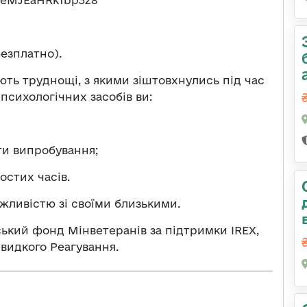
безплатно).
ють труднощі, з якими зіштовхнулись під час
 психологічних засобів ви:
ти випробування;
остих часів.
жливістю зі своїми близькими.
ський фонд Мінветеранів за підтримки IREX,
Швидкого Реагування.