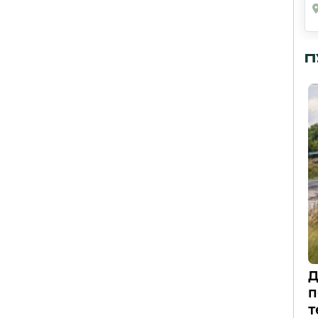
П
Д
п
т