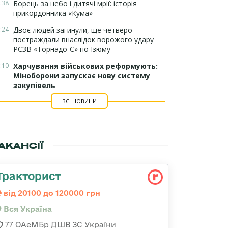
:38
Борець за небо і дитячі мрії: історія
прикордонника «Кума»
:24
Двоє людей загинули, ще четверо
постраждали внаслідок ворожого удару
РСЗВ «Торнадо-С» по Ізюму
:10
Харчування військових реформують:
Міноборони запускає нову систему
закупівель
ВСІ НОВИНИ
АКАНСІЇ
Тракторист
від 20100 до 120000 грн
Вся Україна
77 ОАеМБр ДШВ ЗС України