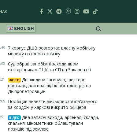
НАС
ENGLISH
:49
7 корпус ДШВ розгортає власну мобільну
мережу сотового зв’язку
:38
Суд обрав запобіжні заходи двом
екскерівникам ТЦК та СП на Закарпатті
:21
Дві людини загинуло, шестеро
ФОТО
постраждали внаслідок обстрілів рф на
Дніпропетровщині
:09
Пообіцяв вивезти військовозобов’язаного
за кордон: у Харкові викрито офіцера
:51
Два запасні виходи, арсенал, склади,
ВІДЕО
спальня: мінометники облаштували
позицію під землею