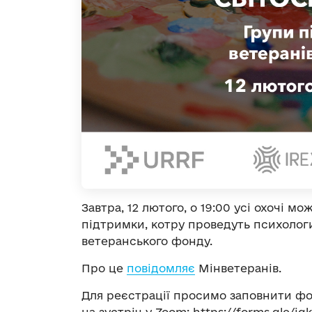
Завтра, 12 лютого, о 19:00 усі охочі 
підтримки, котру проведуть психологи
ветеранського фонду.
Про це
повідомляє
Мінветеранів.
Для реєстрації просимо заповнити фо
на зустріч у Zoom: https://forms.gle/