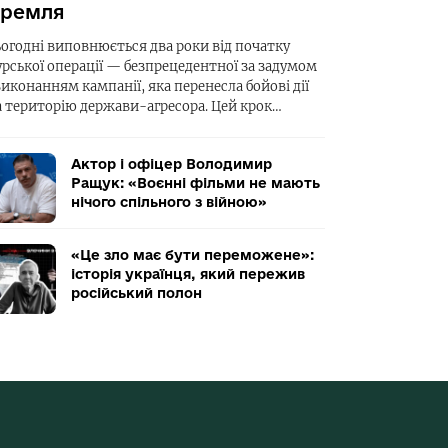
ремля
ьогодні виповнюється два роки від початку
урської операції — безпрецедентної за задумом
виконанням кампанії, яка перенесла бойові дії
а територію держави-агресора. Цей крок…
Актор і офіцер Володимир
Ращук: «Воєнні фільми не мають
нічого спільного з війною»
«Це зло має бути переможене»:
історія українця, який пережив
російський полон