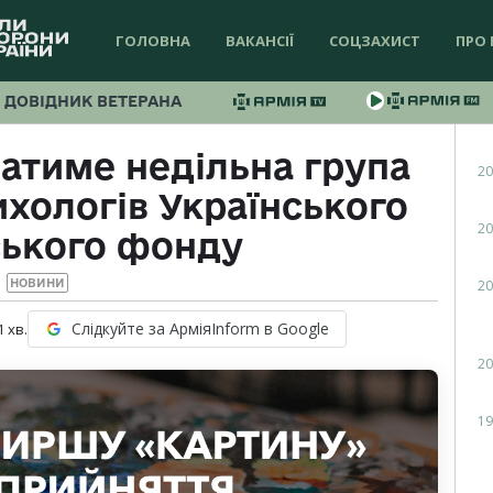
ГОЛОВНА
ВАКАНСІЇ
СОЦЗАХИСТ
ПРО 
ДОВІДНИК ВЕТЕРАНА
атиме недільна група
20
ихологів Українського
20
ського фонду
20
НОВИНИ
Слідкуйте за АрміяInform в Google
1
хв.
20
19