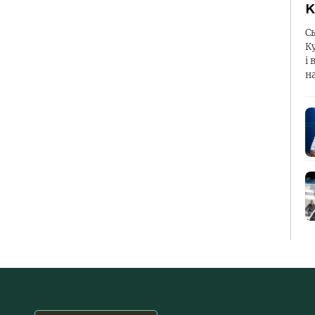
К
С
К
і 
н