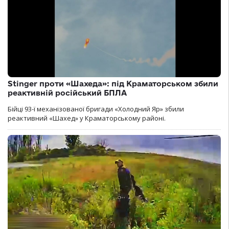
Stinger проти «Шахеда»: під Краматорськом збили
реактивній російський БПЛА
Бійці 93-ї механізованої бригади «Холодний Яр» збили
реактивний «Шахед» у Краматорському районі.