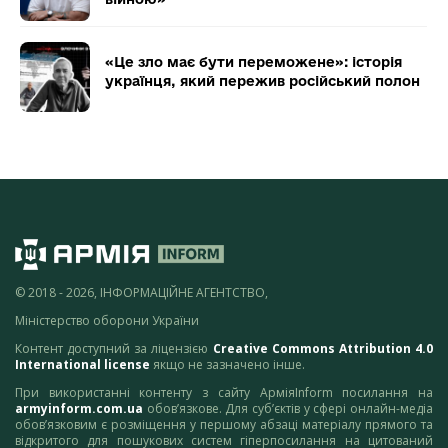
«Це зло має бути переможене»: історія
українця, який пережив російський полон
© 2018 - 2026, ІНФОРМАЦІЙНЕ АГЕНТСТВО,
Міністерство оборони України
Контент доступний за ліцензією
Creative Commons Attribution 4.0
International license
якщо не зазначено інше.
При використанні контенту з сайту АрміяInform посилання на
armyinform.com.ua
обов’язкове. Для суб’єктів у сфері онлайн-медіа
обов’язковим є розміщення у першому абзаці матеріалу прямого та
відкритого для пошукових систем гіперпосилання на цитований