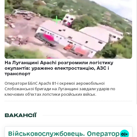
На Луганщині Apachi розгромили логістику
окупантів: уражено електростанцію, АЗС і
транспорт
Оператори ББпС Apachi 81-ї окремої аеромобільної
Слобожанської бригади на Луганщині завдали ударів по
ключових об’єктах логістики російських військ.
ВАКАНСІЇ
Військовослужбовець. Оператор