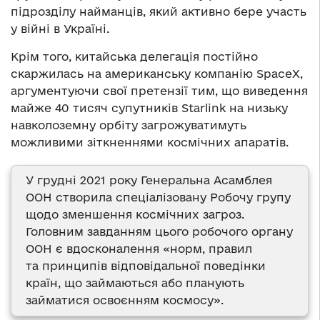
підрозділу найманців, який активно бере участь
у війні в Україні.
Крім того, китайська делегація постійно
скаржилась на американську компанію SpaceX,
аргументуючи свої претензії тим, що виведення
майже 40 тисяч супутників Starlink на низьку
навколоземну орбіту загрожуватимуть
можливими зіткненнями космічних апаратів.
У грудні 2021 року Генеральна Асамблея
ООН створила спеціалізовану Робочу групу
щодо зменшення космічних загроз.
Головним завданням цього робочого органу
ООН є вдосконалення «норм, правил
та принципів відповідальної поведінки
країн, що займаються або планують
займатися освоєнням космосу».