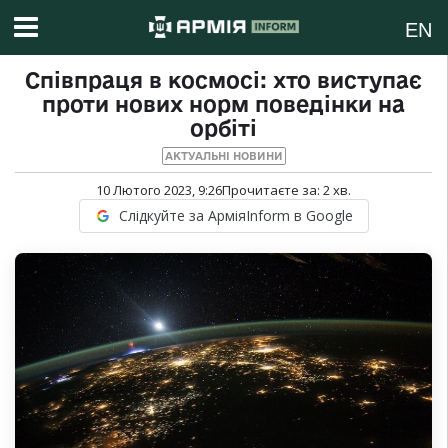
EN
Співпраця в космосі: хто виступає
проти нових норм поведінки на
орбіті
АКТУАЛЬНІ НОВИНИ
10 Лютого 2023, 9:26
Прочитаєте за:
2
хв.
Слідкуйте за АрміяInform в Google