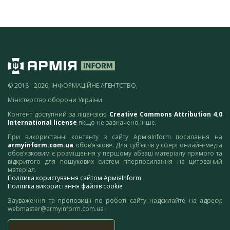
© 2018 - 2026, ІНФОРМАЦІЙНЕ АГЕНТСТВО,
Міністерство оборони України
Контент доступний за ліцензією
Creative Commons Attribution 4.0
International license
якщо не зазначено інше.
При використанні контенту з сайту АрміяInform посилання на
armyinform.com.ua
обов’язкове. Для суб’єктів у сфері онлайн-медіа
обов’язковим є розміщення у першому абзаці матеріалу прямого та
відкритого для пошукових систем гіперпосилання на цитований
матеріал.
Політика користування сайтом АрміяInform
Політика використання файлів cookie
Зауваження та пропозиції по роботі сайту надсилайте на адресу:
webmaster@armyinform.com.ua