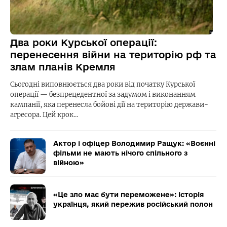
Два роки Курської операції:
перенесення війни на територію рф та
злам планів Кремля
Сьогодні виповнюється два роки від початку Курської
операції — безпрецедентної за задумом і виконанням
кампанії, яка перенесла бойові дії на територію держави-
агресора. Цей крок…
Актор і офіцер Володимир Ращук: «Воєнні
фільми не мають нічого спільного з
війною»
«Це зло має бути переможене»: історія
українця, який пережив російський полон