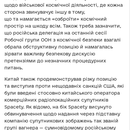
щодо військової космічної діяльності, де кожна
сторона звинувачує іншу в тому,
що та намагається «озброїти» космічний
простір на шкоду всім. Також треба зазначити,
що російська делегація на останній сесії
Робочої групи ООН з космічної безпеки взагалі
обрала обструктивну позицію й намагалась
зірвати важливу безпекову дискусію
претензіями до незначних процедурних
питань.
Китай також продемонстрував різку позицію
та виступив проти нещодавніх санкцій США, які
були введені стосовно китайського оператора
комерційних радіолокаційних супутників
Spacety. Як відомо, на бік Spacety висунуто
обвинувачення щодо надання через підставну
компанію супутникових зображень так званій
групі вагнера — сумновідомому російському