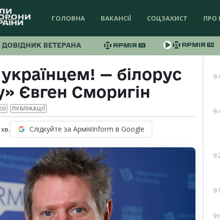
ГОЛОВНА
ВАКАНСІЇ
СОЦЗАХИСТ
ПРО 
ДОВІДНИК ВЕТЕРАНА
 українцем! — білорус
9:
у» Євген Сморигін
ЕО
ПУБЛІКАЦІЇ
9:
Слідкуйте за АрміяInform в Google
хв.
9:
9:
9: