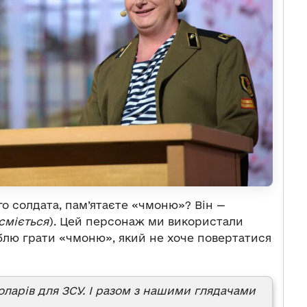
о солдата, пам’ятаєте «чмоню»? Він —
сміється
). Цей персонаж ми використали
люблю грати «чмоню», який не хоче повертатися
оларів для ЗСУ. І разом з нашими глядачами