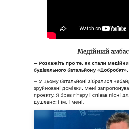
Медійний амбаса
— Розкажіть про те, як стали медій
будівельного батальйону «Добробат».
— У цьому батальйоні зібралися небай
зруйновані домівки. Мені запропонув
проєкту. Я брав гітару і співав пісні 
душевно: і їм, і мені.