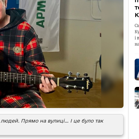
п
т
К
С
К
і 
н
х людей. Прямо на вулиці… І це було так