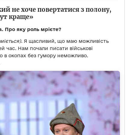
й не хоче повертатися з полону,
тут краще»
а. Про яку роль мрієте?
міється)
. Я щасливий, що маю можливість
й час. Нам почали писати військові
що в окопах без гумору неможливо.
.