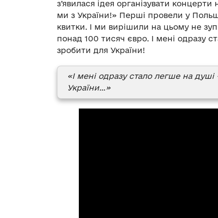
з’явилася ідея організувати концерти
ми з України!» Перші провели у Польщі
квитки. І ми вирішили на цьому не зу
понад 100 тисяч євро. І мені одразу с
зробити для України!
«І мені одразу стало легше на душі
України…»