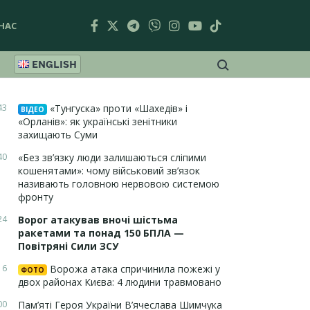
НАС
ENGLISH
43
«Тунгуска» проти «Шахедів» і
ВІДЕО
«Орланів»: як українські зенітники
захищають Суми
40
«Без зв’язку люди залишаються сліпими
кошенятами»: чому військовий зв’язок
називають головною нервовою системою
фронту
24
Ворог атакував вночі шістьма
ракетами та понад 150 БПЛА —
Повітряні Сили ЗСУ
16
Ворожа атака спричинила пожежі у
ФОТО
двох районах Києва: 4 людини травмовано
00
Пам’яті Героя України В’ячеслава Шимчука