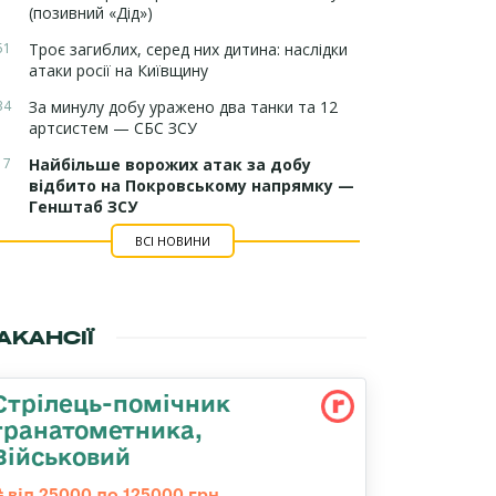
(позивний «Дід»)
51
Троє загиблих, серед них дитина: наслідки
атаки росії на Київщину
34
За минулу добу уражено два танки та 12
артсистем — СБС ЗСУ
17
Найбільше ворожих атак за добу
відбито на Покровському напрямку —
Генштаб ЗСУ
ВСІ НОВИНИ
АКАНСІЇ
Стрілець-помічник
гранатометника,
Військовий
від 25000 до 125000 грн