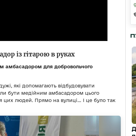
П
дор із гітарою в руках
ним амбасадором для добровольчого
дужі, які допомагають відбудовувати
али бути
медійним амбасадором цього
для цих людей. Прямо на вулиці… І це було так
Д