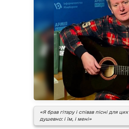
«Я брав гітару і співав пісні для ци
душевно: і їм, і мені»