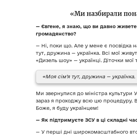
«Ми назбирали пона
— Євгене, я знаю, що ви давно живете
громадянство?
— Ні, поки що. Але у мене є посвідка 
тут, дружина — українка. Всі мої живу
«Дизель шоу» — українці. Діточки мої 
«Моя сім’я тут, дружина — українка.
Ми звернулися до міністра культури 
зараз я проходжу всю цю процедуру. В
Боже, я буду українцем!
— Як підтримуєте ЗСУ в ці складні ча
— У перші дні широкомасштабного втор