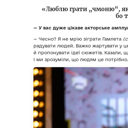
«Люблю грати „чмоню“, яки
бо 
— У вас дуже цікаве акторське амплу
— Чесно? Я не мрію зіграти Гамлета
(с
радувати людей. Важко жартувати у це
й пропонувати ідеї сюжетів. Казали, 
І ми зрозуміли, що людям це потрібно