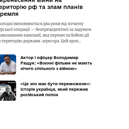
еренесення війни на
ериторію рф та злам планів
ремля
ьогодні виповнюється два роки від початку
урської операції — безпрецедентної за задумом
виконанням кампанії, яка перенесла бойові дії
а територію держави-агресора. Цей крок…
Актор і офіцер Володимир
Ращук: «Воєнні фільми не мають
нічого спільного з війною»
«Це зло має бути переможене»:
історія українця, який пережив
російський полон