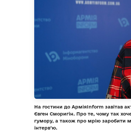
На гостини до АрміяInform завітав а
Євген Сморигін. Про те, чому так хо
гумору, а також про мрію заробити 
інтерв’ю.