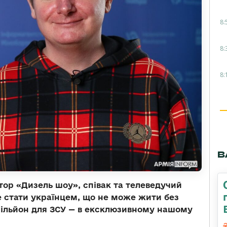
8:
8:
8:
В
ктор «Дизель шоу», співак та телеведучий
че стати українцем, що не може жити без
мільйон для ЗСУ — в ексклюзивному нашому