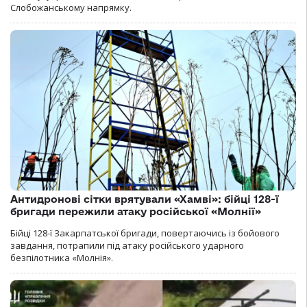
Слобожанському напрямку.
Антидронові сітки врятували «Хамві»: бійці 128-ї
бригади пережили атаку російської «Молнії»
Бійці 128-ї Закарпатської бригади, повертаючись із бойового
завдання, потрапили під атаку російського ударного
безпілотника «Молнія».