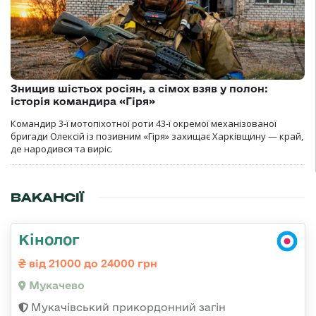
Знищив шістьох росіян, а сімох взяв у полон:
історія командира «Гіря»
Командир 3-ї мотопіхотної роти 43-ї окремої механізованої
бригади Олексій із позивним «Гіря» захищає Харківщину — край,
де народився та виріс.
ВАКАНСІЇ
Кінолог
від 21000 до 24000 грн
Мукачево
Мукачівський прикордонний загін