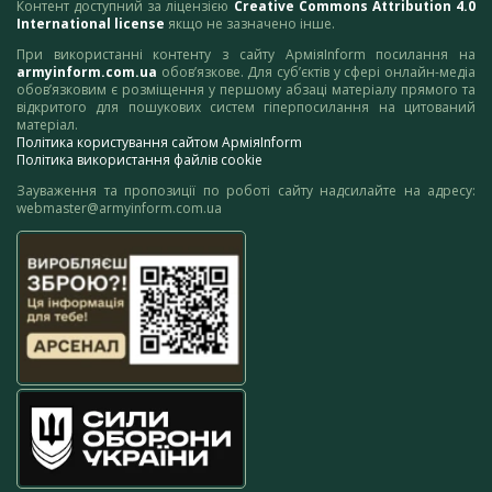
Контент доступний за ліцензією
Creative Commons Attribution 4.0
International license
якщо не зазначено інше.
При використанні контенту з сайту АрміяInform посилання на
armyinform.com.ua
обов’язкове. Для суб’єктів у сфері онлайн-медіа
обов’язковим є розміщення у першому абзаці матеріалу прямого та
відкритого для пошукових систем гіперпосилання на цитований
матеріал.
Політика користування сайтом АрміяInform
Політика використання файлів cookie
Зауваження та пропозиції по роботі сайту надсилайте на адресу:
webmaster@armyinform.com.ua