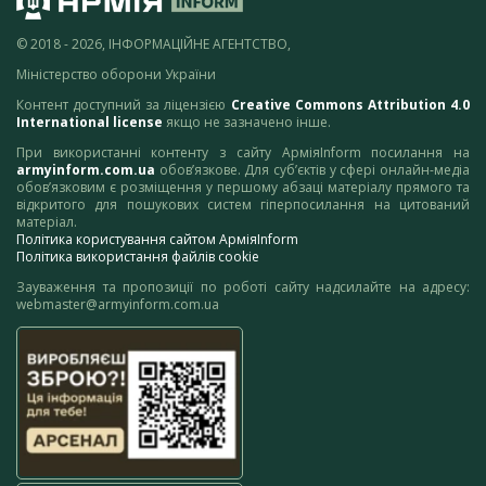
© 2018 - 2026, ІНФОРМАЦІЙНЕ АГЕНТСТВО,
Міністерство оборони України
Контент доступний за ліцензією
Creative Commons Attribution 4.0
International license
якщо не зазначено інше.
При використанні контенту з сайту АрміяInform посилання на
armyinform.com.ua
обов’язкове. Для суб’єктів у сфері онлайн-медіа
обов’язковим є розміщення у першому абзаці матеріалу прямого та
відкритого для пошукових систем гіперпосилання на цитований
матеріал.
Політика користування сайтом АрміяInform
Політика використання файлів cookie
Зауваження та пропозиції по роботі сайту надсилайте на адресу:
webmaster@armyinform.com.ua