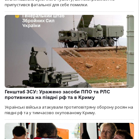
припустився фатальної для себе помилки.
Генштаб ЗСУ: Уражено засоби ППО та РЛС
противника на півдні рф та в Криму
Українські війська атакували протиповітряну оборону росіян на
півдні рф та у тимчасово окупованому Криму.