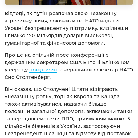
Відтоді, як путін розпочав свою незаконну
агресивну війну, союзники по НАТО надали
Україні безпрецедентну підтримку, виділивши
близько 120 мільярдів доларів військової,
гуманітарної та фінансової допомоги.
Про це на спільній прес-конференції з
державним секретарем США Ентоні Блінкеном
у середу
повідомив
генеральний секретар НАТО
Єнс Столтенберг.
Він сказав, що Сполучені Штати відіграють
«незамінну роль», тоді як Європа та Канада
також активізувалися, надаючи більше
половини загальної допомоги, включаючи танки
та передові системи ППО, приймаючи майже 5
мільйонів біженців з України, застосовуючи
безпрецедентні санкції та відмову від поставок