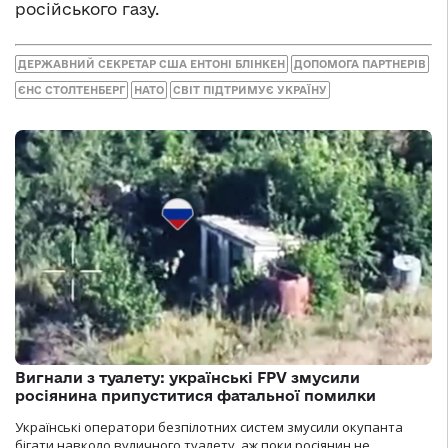
російського газу.
ДЕРЖАВНИЙ СЕКРЕТАР США ЕНТОНІ БЛІНКЕН
ДОПОМОГА ПАРТНЕРІВ
ЄНС СТОЛТЕНБЕРГ
НАТО
СВІТ ПІДТРИМУЄ УКРАЇНУ
Вигнали з туалету: українські FPV змусили
росіянина припуститися фатальної помилки
Українські оператори безпілотних систем змусили окупанта
бігати навколо вуличного туалету, аж поки росіянин не