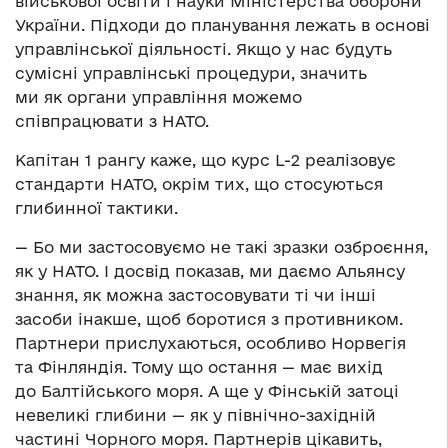
військової освіти і науки Міністерства оборони
України. Підходи до планування лежать в основі
управлінської діяльності. Якщо у нас будуть
сумісні управлінські процедури, значить
ми як органи управління можемо
співпрацювати з НАТО.
Капітан 1 рангу каже, що курс L-2 реалізовує
стандарти НАТО, окрім тих, що стосуються
глибинної тактики.
— Бо ми застосовуємо не такі зразки озброєння,
як у НАТО. І досвід показав, ми даємо Альянсу
знання, як можна застосовувати ті чи інші
засоби інакше, щоб боротися з противником.
Партнери прислухаються, особливо Норвегія
та Фінляндія. Тому що остання — має вихід
до Балтійського моря. А ще у Фінській затоці
невеликі глибини — як у північно-західній
частині Чорного моря. Партнерів цікавить,