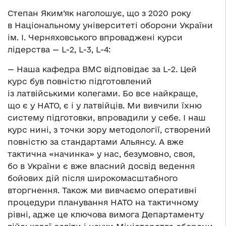
Степан Яким’як наголошує, що з 2020 року
в Національному університеті оборони України
ім. І. Черняховського впроваджені курси
лідерства — L-2, L-3, L-4:
— Наша кафедра ВМС відповідає за L-2. Цей
курс був повністю підготовлений
із латвійськими колегами. Бо все найкраще,
що є у НАТО, є і у латвійців. Ми вивчили їхню
систему підготовки, впровадили у себе. І наш
курс нині, з точки зору методології, створений
повністю за стандартами Альянсу. А вже
тактична «начинка» у нас, безумовно, своя,
бо в України є вже власний досвід ведення
бойових дій після широкомасштабного
вторгнення. Також ми вивчаємо оперативні
процедури планування НАТО на тактичному
рівні, адже це ключова вимога Департаменту