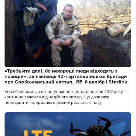
«Треба йти далі, бо нехороші люди відходять з
позицій»: зв’язківець 40-ї артилерійської бригади
про Слобожанський наступ, 155-й калібр і Starlink
Успіх Слобожанської наступальної операції восени 2022 року
критично залежав від надійного зв’язку, що дозволяв
передавати інформацію в режимі реального часу.