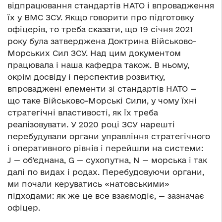
відпрацювання стандартів НАТО і впровадження
їх у ВМС ЗСУ. Якщо говорити про підготовку
офіцерів, то треба сказати, що 19 січня 2021
року була затверджена Доктрина Військово-
Морських Сил ЗСУ. Над цим документом
працювала і наша кафедра також. В ньому,
окрім досвіду і перспектив розвитку,
впроваджені елементи зі стандартів НАТО —
що таке Військово-Морські Сили, у чому їхні
стратегічні властивості, як їх треба
реалізовувати. У 2020 році ЗСУ нарешті
перебудували органи управління стратегічного
і оперативного рівнів і перейшли на системи:
J — об’єднана, G — сухопутна, N — морська і так
далі по видах і родах. Перебудовуючи органи,
ми почали керуватись «натовськими»
підходами: як же це все взаємодіє, — зазначає
офіцер.