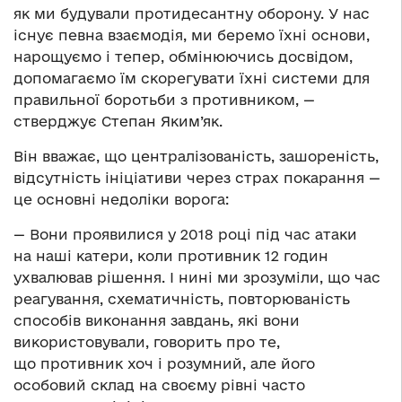
як ми будували протидесантну оборону. У нас
існує певна взаємодія, ми беремо їхні основи,
нарощуємо і тепер, обмінюючись досвідом,
допомагаємо їм скорегувати їхні системи для
правильної боротьби з противником, —
стверджує Степан Яким’як.
Він вважає, що централізованість, зашореність,
відсутність ініціативи через страх покарання —
це основні недоліки ворога:
— Вони проявилися у 2018 році під час атаки
на наші катери, коли противник 12 годин
ухвалював рішення. І нині ми зрозуміли, що час
реагування, схематичність, повторюваність
способів виконання завдань, які вони
використовували, говорить про те,
що противник хоч і розумний, але його
особовий склад на своєму рівні часто