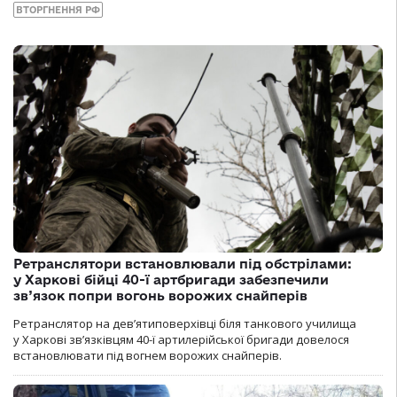
ВТОРГНЕННЯ РФ
Ретранслятори встановлювали під обстрілами:
у Харкові бійці 40-ї артбригади забезпечили
зв’язок попри вогонь ворожих снайперів
Ретранслятор на дев’ятиповерхівці біля танкового училища
у Харкові зв’язківцям 40-ї артилерійської бригади довелося
встановлювати під вогнем ворожих снайперів.