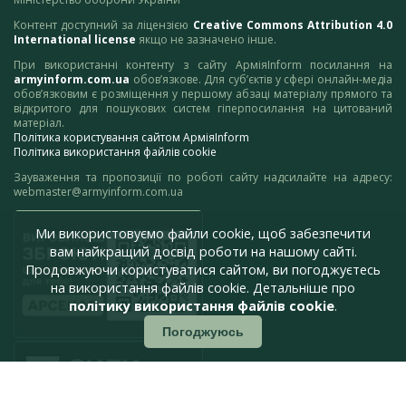
Контент доступний за ліцензією
Creative Commons Attribution 4.0
International license
якщо не зазначено інше.
При використанні контенту з сайту АрміяInform посилання на
armyinform.com.ua
обов’язкове. Для суб’єктів у сфері онлайн-медіа
обов’язковим є розміщення у першому абзаці матеріалу прямого та
відкритого для пошукових систем гіперпосилання на цитований
матеріал.
Політика користування сайтом АрміяInform
Політика використання файлів cookie
Зауваження та пропозиції по роботі сайту надсилайте на адресу:
webmaster@armyinform.com.ua
Ми використовуємо файли cookie, щоб забезпечити
вам найкращий досвід роботи на нашому сайті.
Продовжуючи користуватися сайтом, ви погоджуєтесь
на використання файлів cookie. Детальніше про
політику використання файлів cookie
.
Погоджуюсь