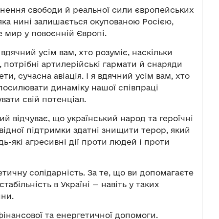
ення свободи й реальної сили європейських
яка нині залишається окупованою Росією,
 мир у повоєнній Європі.
 вдячний усім вам, хто розуміє, наскільки
і, потрібні артилерійські гармати й снаряди
ти, сучасна авіація. І я вдячний усім вам, хто
посилювати динаміку нашої співпраці
вати свій потенціал.
й відчуває, що український народ та героїчні
овідної підтримки здатні знищити терор, який
удь-які агресивні дії проти людей і проти
етичну солідарність. За те, що ви допомагаєте
табільність в Україні — навіть у таких
ни.
 фінансової та енергетичної допомоги.