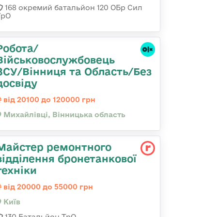
168 окремий батальйон 120 ОБр Cил
ТрО
Робота/
Військовослужбовець
ЗСУ/Вінниця та Область/Без
досвіду
від 20100 до 120000 грн
Михайлівці, Вінницька область
Майстер ремонтного
відділення бронетанкової
техніки
від 20000 до 55000 грн
Київ
130 Батальйон ТрО