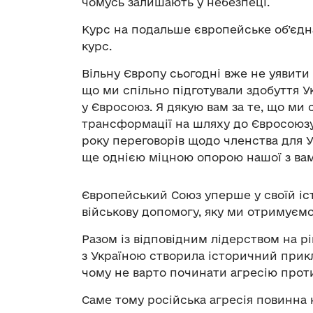
чомусь залишають у небезпеці.
Курс на подальше європейське об’єд
курс.
Вільну Європу сьогодні вже не уявити б
що ми спільно підготували здобуття У
у Євросоюз. Я дякую вам за те, що ми
трансформації на шляху до Євросоюзу.
року переговорів щодо членства для 
ще однією міцною опорою нашої з вам
Європейський Союз уперше у своїй іст
військову допомогу, яку ми отримуємо
Разом із відповідним лідерством на р
з Україною створила історичний прикл
чому не варто починати агресію прот
Саме тому російська агресія повинна