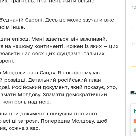
ших прагнень. Прагнень жити вільно
12
 об’єднаній Європі. Десь це може звучати вже
всім інше.
11
дин епізод. Мені здається, він важливий.
11
тя на нашому континенті. Кожен із яких — цих
позбавити нас обох цих фундаментальних
вропі.
 Молдови пані Санду. Я поінформував
ій розвідці. Детальний російський план
ові. Російський документ, який показує, хто,
В
 зламати Молдову. Зламати демократичний
й контроль над нею.
вши цей документ і почувши про його
 всі ці загрози. Попередив Молдову, щоб
ив, кожна з вас.