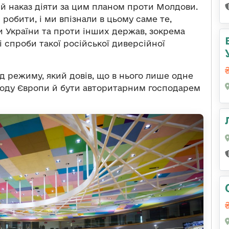
ий наказ діяти за цим планом проти Молдови.
робити, і ми впізнали в цьому саме те,
 України та проти інших держав, зокрема
ші спроби такої російської диверсійної
ід режиму, який довів, що в нього лише одне
оду Європи й бути авторитарним господарем