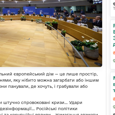
ільний європейський дім — це лише простір,
нями, яку нібито можна загарбати або іншим
ни панували, де хочуть, і грабували або
чи штучно спровоковані кризи… Удари
ї дезінформації… Російські політики
ші та корупційні впливи… Намагання зламати