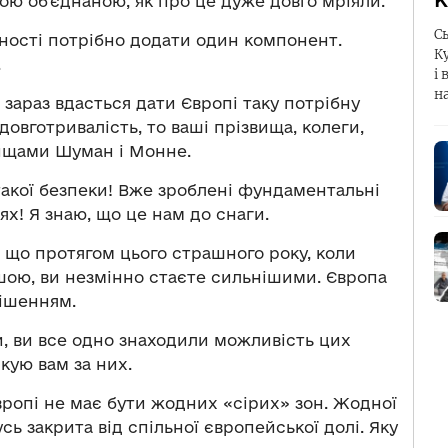
К
кою об’єднаною, як про це дуже довго мріяли.
С
наності потрібно додати один компонент.
К
.
і 
н
 зараз вдасться дати Європі таку потрібну
 довготривалість, то ваші прізвища, колеги,
звищами Шуман і Монне.
акої безпеки! Вже зроблені фундаментальні
ях! Я знаю, що це нам до снаги.
, що протягом цього страшного року, коли
ьшою, ви незмінно стаєте сильнішими. Європа
рішенням.
ки, ви все одно знаходили можливість цих
кую вам за них.
Європі не має бути жодних «сірих» зон. Жодної
ь закрита від спільної європейської долі. Яку