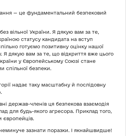
нання — це фундаментальний безпековий
ез вільної України. Я дякую вам за те,
країною статусу кандидата на вступ
 спільно готуємо позитивну оцінку нашої
 Я дякую вам за те, що відкриття вже цього
України у Європейському Союзі стане
и спільної безпеки.
орії надає таку масштабну й послідовну
.
івні держав-членів ця безпекова взаємодія
ад для будь-якого агресора. Приклад того,
и європейців.
 неминуче зазнати поразки. І якнайшвидше!