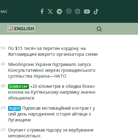
НАС
ENGLISH
:56
По $15 тисяч за перетин кордону: на
Житомирщині викрито організатора схеми
:43
Міноборони України підтримало запуск
Консультативної мережі громадянського
суспільства Україна—НАТО
:38
«20 кілометрів в обидва боки»:
КОМЕНТАР
кілзона на Куп’янському напрямку значно
збільшилася
:24
Підписав мотиваційний контракт у
ВІДЕО
свій день народження: історія айтівця з
Луганщини
:23
Окупант отримав підозру за вербування
неповнолітньої