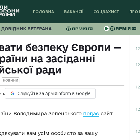
ГОЛОВНА
ВАКАНСІЇ
СОЦЗАХИСТ
ПРО 
ДОВІДНИК ВЕТЕРАНА
вати безпеку Європи —
12
аїни на засіданні
12
йської ради
НОВИНИ
12
Слідкуйте за АрміяInform в Google
хв.
12
раїни Володимира Зеленського
подає
сайт
12
одякувати вам усім особисто за вашу