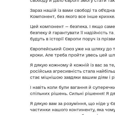
свободу й дало Європі змогу стати та
Зараз нашій із вами свободі та об’єд
Компонент, без якого все інше крихке
Цей компонент — безпека. І якщо саме
безпеку й гарантувати її надійність та
будуть в історії Європи поруч із прі
Європейський Союз уже на шляху до т
кроки. Але треба пройти увесь цей шл
Я дякую кожному й кожній із вас за те
російська агресивність стала найбіл
стає міцнішою завдяки вашим діям і 
І навіть коли були вагання й супереч
спільних рішень. Сильні рішення! Я дя
Я дякую вам за розуміння, що ніде у 
частинки нашого континенту, яка чомус