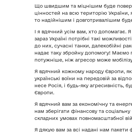
Що швидшим та міцнішим буде поверн
цінностей на всю територію України, 
то надійнішим і довготривалішим буде
І я вдячний усім вам, хто допомагає. Я
зараз Україні потрібні такі можливост
до них, сучасні танки, далекобійні раке
надає таку збройну допомогу! Маємо 
потужніше, ніж агресор може мобілізу
Я вдячний кожному народу Європи, яки
українські воїни на передовій за відп
несе Росія, і будь-яку агресивність, б
Європи.
Я вдячний вам за економічну та енерг
нам зберігати фінансову та соціальну с
складних умовах повномасштабної вій
Я дякую вам за всі надані нам пакети