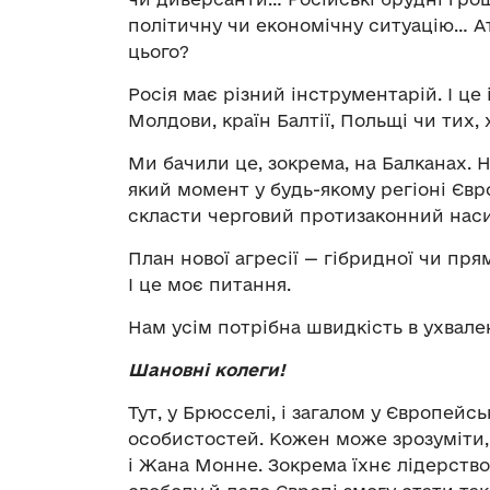
політичну чи економічну ситуацію… Ат
цього?
Росія має різний інструментарій. І ц
Молдови, країн Балтії, Польщі чи тих, 
Ми бачили це, зокрема, на Балканах. 
який момент у будь-якому регіоні Євр
скласти черговий протизаконний нас
План нової агресії — гібридної чи пр
І це моє питання.
Нам усім потрібна швидкість в ухвален
Шановні колеги!
Тут, у Брюсселі, і загалом у Європейс
особистостей. Кожен може зрозуміти,
і Жана Монне. Зокрема їхнє лідерств