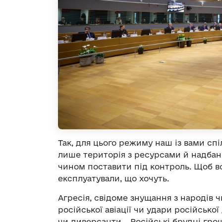
Так, для цього режиму наш із вами сп
лише територія з ресурсами й надбан
чином поставити під контроль. Щоб во
експлуатували, що хочуть.
Агресія, свідоме знущання з народів 
російської авіації чи удари російсько
чи диверсанти… Російські брудні гро