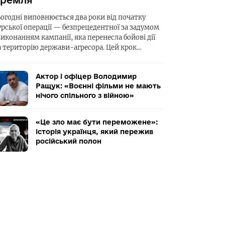
ремля
ьогодні виповнюється два роки від початку
урської операції — безпрецедентної за задумом
виконанням кампанії, яка перенесла бойові дії
а територію держави-агресора. Цей крок…
Актор і офіцер Володимир
Ращук: «Воєнні фільми не мають
нічого спільного з війною»
«Це зло має бути переможене»:
історія українця, який пережив
російський полон