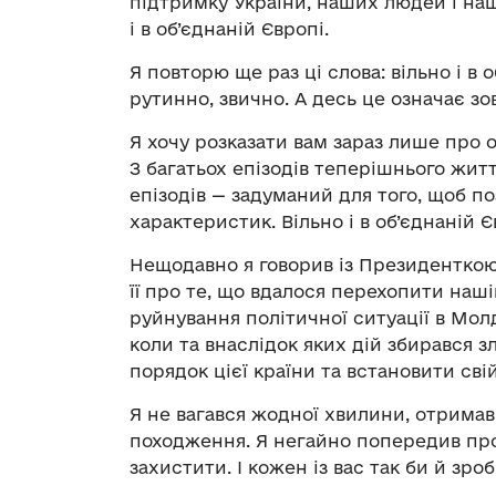
підтримку України, наших людей і на
і в об’єднаній Європі.
Я повторю ще раз ці слова: вільно і в
рутинно, звично. А десь це означає зо
Я хочу розказати вам зараз лише про о
З багатьох епізодів теперішнього жит
епізодів — задуманий для того, щоб 
характеристик. Вільно і в об’єднаній Є
Нещодавно я говорив із Президенткою
її про те, що вдалося перехопити наш
руйнування політичної ситуації в Молд
коли та внаслідок яких дій збирався
порядок цієї країни та встановити сві
Я не вагався жодної хвилини, отрима
походження. Я негайно попередив про
захистити. І кожен із вас так би й зроб