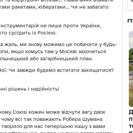
аки ракетами, кібератаки… Чи не забагато
П
е інструментарій не лише проти України,
хто сусідить із Росією.
На жаль, ми знову можемо це побачити у будь-
опи, якщо комусь там у Москві захочеться
ильницький або загарбницький план.
ямої. Чи завжди будемо встигати захищатися?
ні рішень і надійність!
Д
ькому Союзі кожен може відчути вагу двох
п
 чому всі так поважають Робера Шумана
т
о творило для нас теперішню нашу з вами