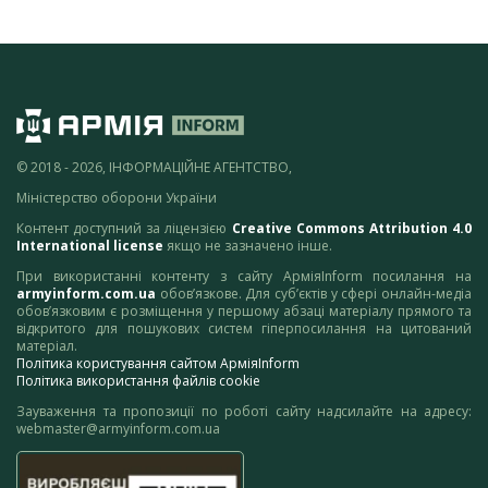
© 2018 - 2026, ІНФОРМАЦІЙНЕ АГЕНТСТВО,
Міністерство оборони України
Контент доступний за ліцензією
Creative Commons Attribution 4.0
International license
якщо не зазначено інше.
При використанні контенту з сайту АрміяInform посилання на
armyinform.com.ua
обов’язкове. Для суб’єктів у сфері онлайн-медіа
обов’язковим є розміщення у першому абзаці матеріалу прямого та
відкритого для пошукових систем гіперпосилання на цитований
матеріал.
Політика користування сайтом АрміяInform
Політика використання файлів cookie
Зауваження та пропозиції по роботі сайту надсилайте на адресу:
webmaster@armyinform.com.ua