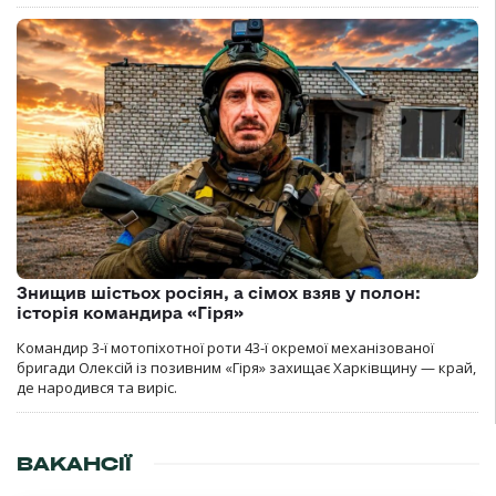
Знищив шістьох росіян, а сімох взяв у полон:
історія командира «Гіря»
Командир 3-ї мотопіхотної роти 43-ї окремої механізованої
бригади Олексій із позивним «Гіря» захищає Харківщину — край,
де народився та виріс.
ВАКАНСІЇ