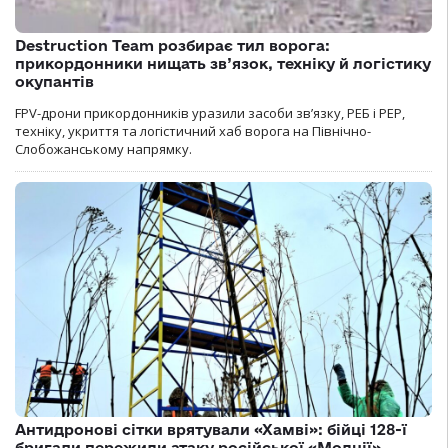
Destruction Team розбирає тил ворога:
прикордонники нищать зв’язок, техніку й логістику
окупантів
FPV-дрони прикордонників уразили засоби зв’язку, РЕБ і РЕР,
техніку, укриття та логістичний хаб ворога на Північно-
Слобожанському напрямку.
Антидронові сітки врятували «Хамві»: бійці 128-ї
бригади пережили атаку російської «Молнії»