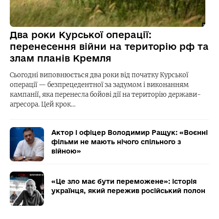
Два роки Курської операції:
перенесення війни на територію рф та
злам планів Кремля
Сьогодні виповнюється два роки від початку Курської
операції — безпрецедентної за задумом і виконанням
кампанії, яка перенесла бойові дії на територію держави-
агресора. Цей крок…
Актор і офіцер Володимир Ращук: «Воєнні
фільми не мають нічого спільного з
війною»
«Це зло має бути переможене»: історія
українця, який пережив російський полон