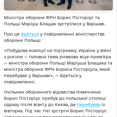
Міністри оборони ФРН Борис Пісторіус та
Польщі Маріуш Блащак зустрілися у Варшаві.
Про це
йдеться
у повідомленні міністерства
оборони Польщі.
«Побудова коаліції на підтримку України у війні
з росією — головна тема розмови віце-прем’єра
— міністра оборони Польщі Маріуша Блащака та
міністра оборони ФРН Бориса Пісторіуса, який
перебуває у Варшаві», — йдеться у
повідомленні.
Очільник оборонного відомства Німеччини
Борис Пісторіус прибув до польської столиці
одразу після візиту до Києва, де
перебував
із
вівторка. Під час тієї зустрічі Борис Пісторіус
озвучив рішення про поставку Україні трьох