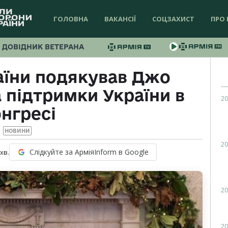
ГОЛОВНА
ВАКАНСІЇ
СОЦЗАХИСТ
ПРО 
ДОВІДНИК ВЕТЕРАНА
аїни подякував Джо
 підтримки України в
20
нгресі
НОВИНИ
20
Слідкуйте за АрміяInform в Google
хв.
20
20