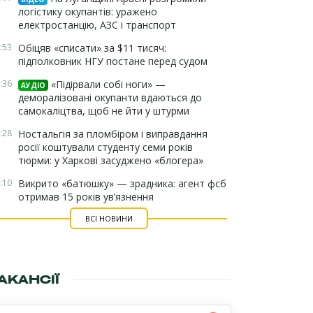
логістику окупантів: уражено
електростанцію, АЗС і транспорт
:53
Обіцяв «списати» за $11 тисяч:
підполковник НГУ постане перед судом
:36
«Підірвали собі ноги» —
АУДІО
деморалізовані окупанти вдаються до
самокаліцтва, щоб не йти у штурми
:28
Ностальгія за пломбіром і виправдання
росії коштували студенту семи років
тюрми: у Харкові засуджено «блогера»
:10
Викрито «батюшку» — зрадника: агент фсб
отримав 15 років ув’язнення
ВСІ НОВИНИ
АКАНСІЇ