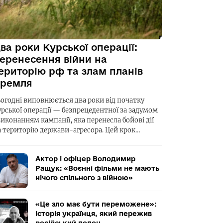
ва роки Курської операції:
еренесення війни на
ериторію рф та злам планів
ремля
ьогодні виповнюється два роки від початку
урської операції — безпрецедентної за задумом
виконанням кампанії, яка перенесла бойові дії
а територію держави-агресора. Цей крок…
Актор і офіцер Володимир
Ращук: «Воєнні фільми не мають
нічого спільного з війною»
«Це зло має бути переможене»:
історія українця, який пережив
російський полон