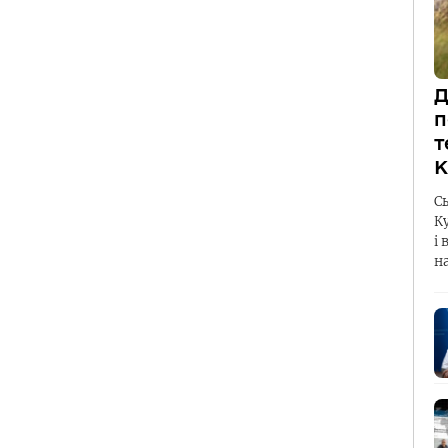
Д
п
т
К
С
К
і 
н