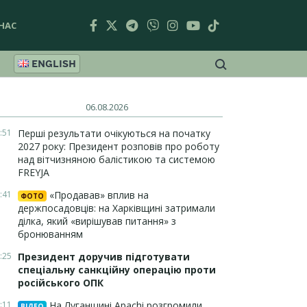
НАС
ENGLISH
06.08.2026
:51
Перші результати очікуються на початку
2027 року: Президент розповів про роботу
над вітчизняною балістикою та системою
FREYJA
:41
«Продавав» вплив на
ФОТО
держпосадовців: на Харківщині затримали
ділка, який «вирішував питання» з
бронюванням
:25
Президент доручив підготувати
спеціальну санкційну операцію проти
російського ОПК
:11
На Луганщині Apachi розгромили
ВІДЕО