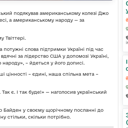
ький подякував американському колезі Джо
есі, а американському народу — за
у Твіттері.
 потужні слова підтримки Україні під час
 вдячні за лідерство США у допомозі Україні,
 народу», – йдеться у його дописі.
 цінності – єдині, наша спільна мета –
Так є. І так буде!» — наголосив український
о Байден у своєму щорічному посланні до
у стільки, скільки потрібно.