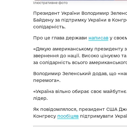
Ілюстративне фото
Президент України Володимир Зеленс
Байдену за підтримку України в Конгр
солідарність.
Про це глава держави
написав
у своєм
«Дякую американському президенту за
звернення до нації. Високо цінуємо та
за солідарність всього американського
Володимир Зеленський додав, що «наші
перемога».
«Україна вільно обирає своє майбутнє. 
лідер.
Як повідомлялося, президент США Дж
Конгресу
пообіцяв
підтримувати Україн