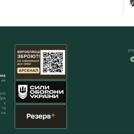
pr
ons
не
orm
Для
м є
 та
 на