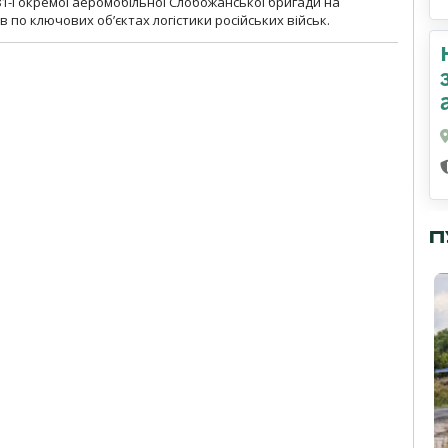
1-ї окремої аеромобільної Слобожанської бригади на
 по ключових об’єктах логістики російських військ.
П