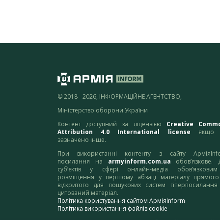
© 2018 - 2026, ІНФОРМАЦІЙНЕ АГЕНТСТВО,
Міністерство оборони України
Контент доступний за ліцензією
Creative Comm
Attribution 4.0 International license
якщо 
зазначено інше.
При використанні контенту з сайту АрміяInf
посилання на
armyinform.com.ua
обов’язкове. 
суб’єктів у сфері онлайн-медіа обов’язкови
розміщення у першому абзаці матеріалу прямого
відкритого для пошукових систем гіперпосилання
цитований матеріал.
Політика користування сайтом АрміяInform
Політика використання файлів cookie