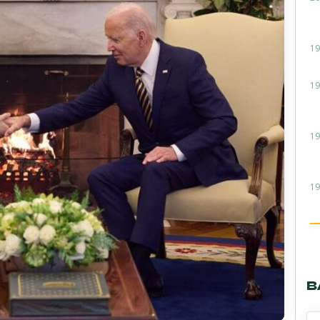
19
19
19
19
В