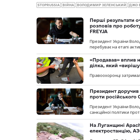
STOPRUSSIA
ВІЙНА
ВОЛОДИМИР ЗЕЛЕНСЬКИЙ
ДЖО 
Перші результати о
розповів про робот
FREYJA
Президент України Воло
перебуває на етапі актив
«Продавав» вплив н
ділка, який «виріш
Правоохоронці затримал
Президент доручив 
проти російського
Президент України Воло
санкційної політики проти
На Луганщині Apach
електростанцію, АЗ