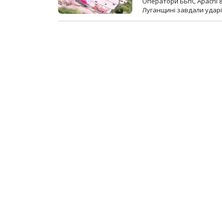
Оператори ББпС Apachi 8
Луганщині завдали ударів