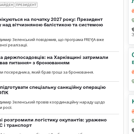
БАЙДЕН
ПРЕЗИДЕНТ
чікуються на початку 2027 року: Президент
у над вітчизняною балістикою та системою
димир Зеленський повідомив, що програма FREYJA вже
ної реалізації.
а держпосадовців: на Харківщині затримали
ував питання» з бронюванням
и посередника, який брав гроші за бронювання.
підготувати спеціальну санкційну операцію
 ОПК
димир Зеленський провів координаційну нараду щодо
 росії.
i розгромили логістику окупантів: уражено
С і транспорт