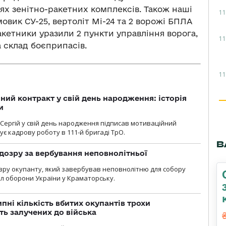
іях зенітно-ракетних комплексів. Також наші
11
вик СУ-25, вертоліт Мі-24 та 2 ворожі БПЛА
кетники уразили 2 пункти управління ворога,
11
 склад боєприпасів.
11
ний контракт у свій день народження: історія
и
 Сергій у свій день народження підписав мотиваційний
ує кадрову роботу в 111-й бригаді ТрО.
В
дозру за вербування неповнолітньої
зру окупанту, який завербував неповнолітню для собору
л оборони України у Краматорську.
ипні кількість вбитих окупантів трохи
ть залучених до війська