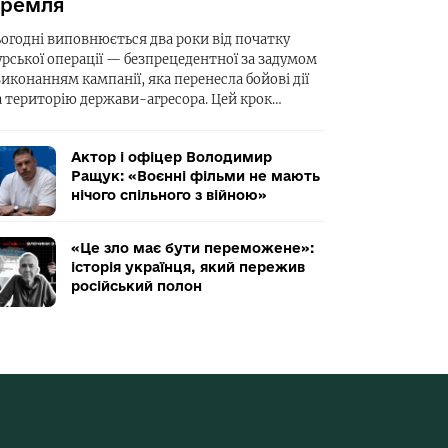
ремля
ьогодні виповнюється два роки від початку
урської операції — безпрецедентної за задумом
виконанням кампанії, яка перенесла бойові дії
а територію держави-агресора. Цей крок…
Актор і офіцер Володимир
Ращук: «Воєнні фільми не мають
нічого спільного з війною»
«Це зло має бути переможене»:
історія українця, який пережив
російський полон