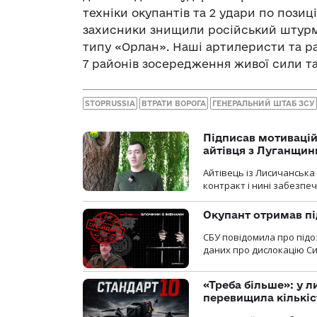
техніки окупантів та 2 удари по позиц
захисники знищили російський штурмо
типу «Орлан». Наші артилеристи та ра
7 районів зосередження живої сили та
STOPRUSSIA
ВТРАТИ ВОРОГА
ГЕНЕРАЛЬНИЙ ШТАБ ЗСУ
Підписав мотивацій
айтівця з Луганщин
Айтівець із Лисичанська
контракт і нині забезпеч
Окупант отримав пі
СБУ повідомила про підо
даних про дислокацію Си
«Треба більше»: у л
перевищила кількіс