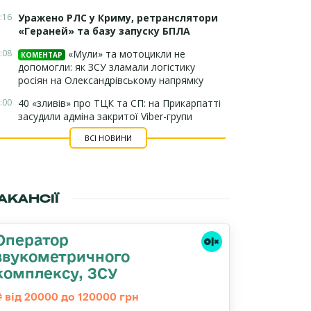
:16
Уражено РЛС у Криму, ретранслятори
«Гераней» та базу запуску БПЛА
:08
«Мули» та мотоцикли не
КОМЕНТАР
допомогли: як ЗСУ зламали логістику
росіян на Олександрівському напрямку
:00
40 «зливів» про ТЦК та СП: на Прикарпатті
засудили адміна закритої Viber-групи
ВСІ НОВИНИ
АКАНСІЇ
Оператор
звукометричного
комплексу, ЗСУ
від 20000 до 120000 грн