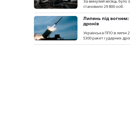
За минулий місяць було з
становило 29 800 осіб.
Липень під вогнем: 
дронів
Українська ППО в липні 
5300 ракет і ударних др