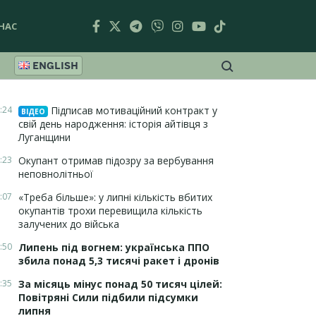
НАС
ENGLISH
:24
Підписав мотиваційний контракт у
ВІДЕО
свій день народження: історія айтівця з
Луганщини
:23
Окупант отримав підозру за вербування
неповнолітньої
:07
«Треба більше»: у липні кількість вбитих
окупантів трохи перевищила кількість
залучених до війська
:50
Липень під вогнем: українська ППО
збила понад 5,3 тисячі ракет і дронів
:35
За місяць мінус понад 50 тисяч цілей:
Повітряні Сили підбили підсумки
липня