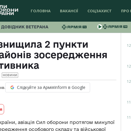
ГОЛОВНА
ВАКАНСІЇ
СОЦЗАХИСТ
ПРО 
ДОВІДНИК ВЕТЕРАНА
знищила 2 пункти
12
районів зосередження
тивника
12
НОВИНИ
12
Слідкуйте за АрміяInform в Google
хв.
11
я
11
раїни, авіація Сил оборони протягом минулої
середження особового складу та військової