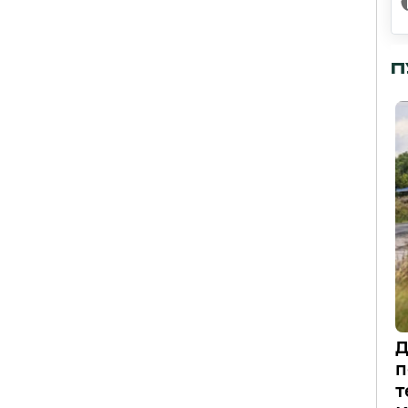
П
Д
п
т