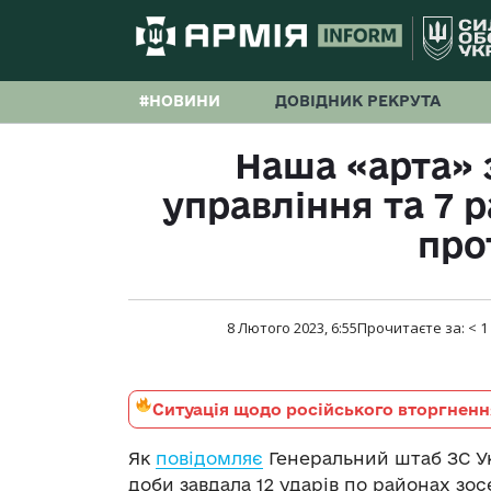
#НОВИНИ
ДОВІДНИК РЕКРУТА
Наша «арта» 
управління та 7 
про
8 Лютого 2023, 6:55
Прочитаєте за:
< 1
Ситуація щодо російського вторгненн
Як
повідомляє
Генеральний штаб ЗС Ук
доби завдала 12 ударів по районах зо