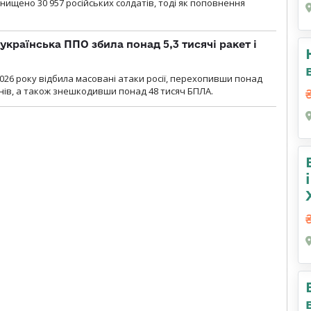
нищено 30 957 російських солдатів, тоді як поповнення
українська ППО збила понад 5,3 тисячі ракет і
2026 року відбила масовані атаки росії, перехопивши понад
онів, а також знешкодивши понад 48 тисяч БПЛА.