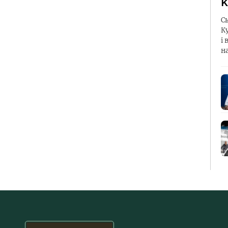
К
С
К
і 
н