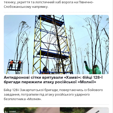
техніку, укриття та логістичний хаб ворога на Північно-
Слобожанському напрямку.
Антидронові сітки врятували «Хамві»: бійці 128-ї
бригади пережили атаку російської «Молнії»
Бійці 128-ї Закарпатської бригади, повертаючись із бойового
завдання, потрапили під атаку російського ударного
безпілотника «Молнія».