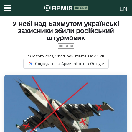
EN
У небі над Бахмутом українські
захисники збили російський
штурмовик
НОВИНИ
7 Лютого 2023, 14:27
Прочитаєте за:
< 1
хв.
Слідкуйте за АрміяInform в Google