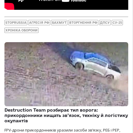
STOPRUSSIA
АГРЕСІЯ РФ
БАХМУТ
ВТОРГНЕННЯ РФ
ДПСУ
СУ-25
ХРОНІКА ОБОРОНИ
Destruction Team розбирає тил ворога:
прикордонники нищать зв’язок, техніку й логістику
окупантів
FPV-дрони прикордонників уразили засоби зв’язку, РЕБ і РЕР,