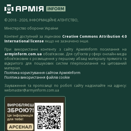
© 2018 - 2026, ІНФОРМАЦІЙНЕ АГЕНТСТВО,
Міністерство оборони України
Контент доступний за ліцензією
Creative Commons Attribution 4.0
International license
якщо не зазначено інше.
При використанні контенту з сайту АрміяInform посилання на
armyinform.com.ua
обов’язкове. Для суб’єктів у сфері онлайн-медіа
обов’язковим є розміщення у першому абзаці матеріалу прямого та
відкритого для пошукових систем гіперпосилання на цитований
матеріал.
Політика користування сайтом АрміяInform
Політика використання файлів cookie
Зауваження та пропозиції по роботі сайту надсилайте на адресу:
webmaster@armyinform.com.ua