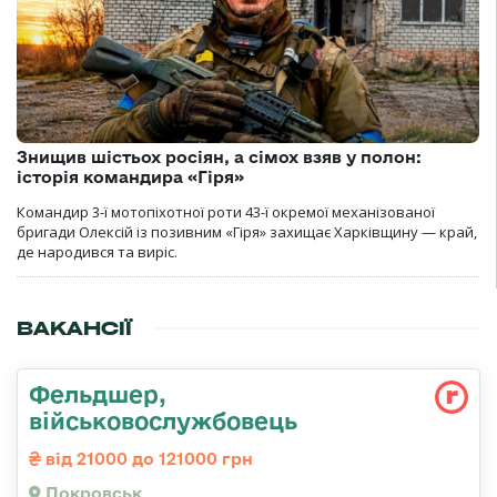
Знищив шістьох росіян, а сімох взяв у полон:
історія командира «Гіря»
Командир 3-ї мотопіхотної роти 43-ї окремої механізованої
бригади Олексій із позивним «Гіря» захищає Харківщину — край,
де народився та виріс.
ВАКАНСІЇ
Фельдшер,
військовослужбовець
від 21000 до 121000 грн
Покровськ