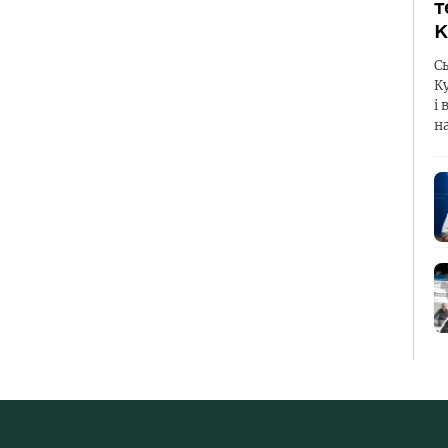
т
К
С
К
і 
н