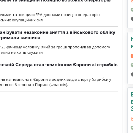
стежили та знищили FPV-дронами позицію операторів
ських окупаційних сил.
анізувати незаконне зняття з військового обліку
атримали киянина
 23-річному чоловіку, який за гроші пропонував допомогу
який не хотів служити.
ексій Середа став чемпіоном Європи зі стрибків
я на чемпіонаті Європи з водних видів спорту (стрибки у
липня по 6 серпня в Парижі (Франція).