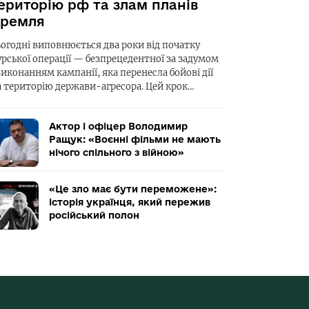
ериторію рф та злам планів
ремля
ьогодні виповнюється два роки від початку
урської операції — безпрецедентної за задумом
виконанням кампанії, яка перенесла бойові дії
а територію держави-агресора. Цей крок…
Актор і офіцер Володимир
Ращук: «Воєнні фільми не мають
нічого спільного з війною»
«Це зло має бути переможене»:
історія українця, який пережив
російський полон