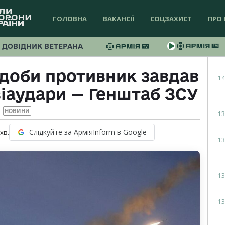
ГОЛОВНА
ВАКАНСІЇ
СОЦЗАХИСТ
ПРО 
ДОВІДНИК ВЕТЕРАНА
доби противник завдав
14
віаудари — Генштаб ЗСУ
НОВИНИ
13
Слідкуйте за АрміяInform в Google
хв.
13
13
13