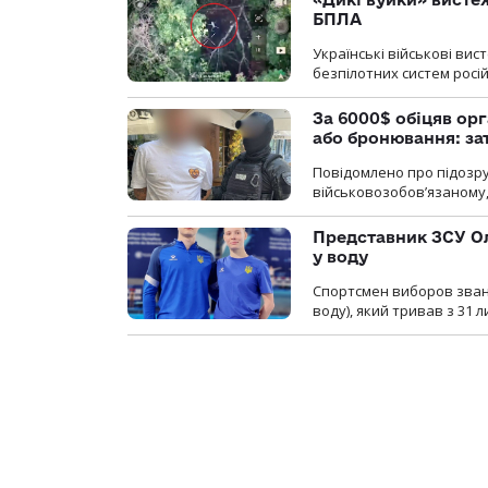
БПЛА
Українські військові ви
безпілотних систем росій
За 6000$ обіцяв орг
або бронювання: з
Повідомлено про підозру
військовозобов’язаному, 
Представник ЗСУ Ол
у воду
Спортсмен виборов званн
воду), який тривав з 31 