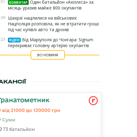
:51
Один батальйон «Ахіллеса» за
КОМЕНТАР
місяць уразив майже 800 окупантів
:39
Шахраї націлилися на військових:
Нацполіція розповіла, як не втратити гроші
під час купівлі авто та дронів
:23
Від Маріуполя до Чонгара: Signum
ВІДЕО
перекриває головну артерію окупантів
ВСІ НОВИНИ
АКАНСІЇ
Гранатометник
від 21000 до 120000 грн
Суми
73 батальйон