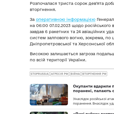
Розпочалася триста сорок дев’ята до
вторгнення.
За
оперативною інформацією
Генерал
на 06
:
00 07.02.2023 щодо російського
завдав 6 ракетних та 24 авіаційних уд
систем залпового вогню, зокрема, по ц
Дніпропетровської та Херсонської обл
Високою залишається загроза подальш
по всій території України.
STOPRUSSIA
АГРЕСІЯ РФ
ВІЙНА
ВТОРГНЕННЯ РФ
Окупанти вдарили п
поранені, палають 
Унаслідок російської ат
поранення. Внаслідок уд
«Дикі вуйки» висте