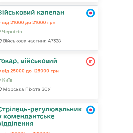
Військовий капелан
від 21000 до 21000 грн
Чернігів
Військова частина А7328
Токаp, військовий
від 25000 до 125000 грн
Київ
Морська Піхота ЗСУ
Стрілець-регулювальник
у комендантське
відділення