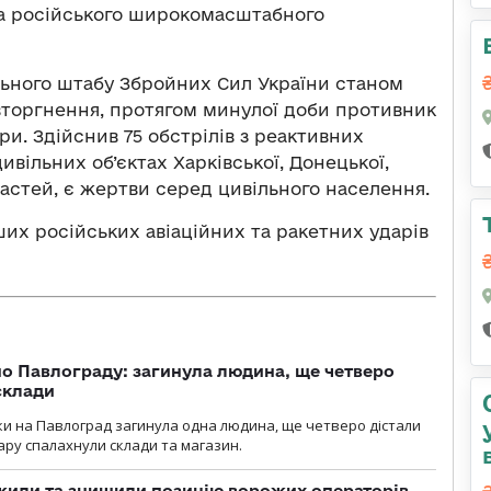
ба російського широкомасштабного
ьного штабу Збройних Сил України станом
 вторгнення, протягом минулої доби противник
ари. Здійснив 75 обстрілів з реактивних
ивільних об’єктах Харківської, Донецької,
астей, є жертви серед цивільного населення.
их російських авіаційних та ракетних ударів
о Павлограду: загинула людина, ще четверо
склади
аки на Павлоград загинула одна людина, ще четверо дістали
ару спалахнули склади та магазин.
жили та знищили позицію ворожих операторів