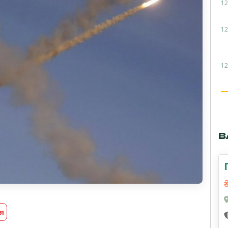
12
12
12
В
я