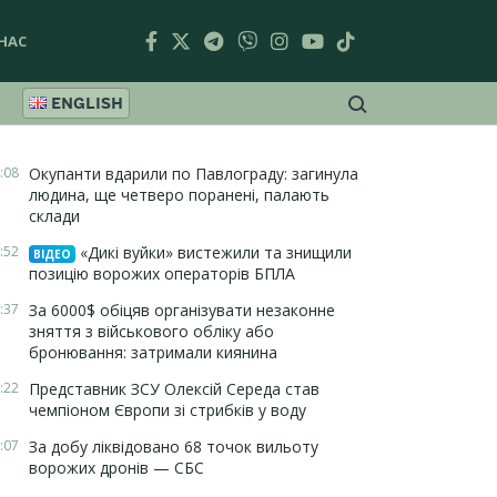
НАС
ENGLISH
:08
Окупанти вдарили по Павлограду: загинула
людина, ще четверо поранені, палають
склади
:52
«Дикі вуйки» вистежили та знищили
ВІДЕО
позицію ворожих операторів БПЛА
:37
За 6000$ обіцяв організувати незаконне
зняття з військового обліку або
бронювання: затримали киянина
:22
Представник ЗСУ Олексій Середа став
чемпіоном Європи зі стрибків у воду
:07
За добу ліквідовано 68 точок вильоту
ворожих дронів — СБС