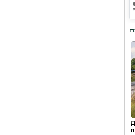
П
Д
п