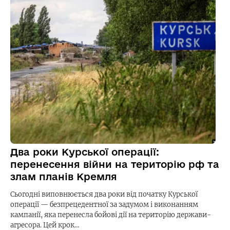
Два роки Курської операції:
перенесення війни на територію рф та
злам планів Кремля
Сьогодні виповнюється два роки від початку Курської
операції — безпрецедентної за задумом і виконанням
кампанії, яка перенесла бойові дії на територію держави-
агресора. Цей крок…