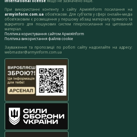
International license
якщо не зазначено інше.
При використанні контенту з сайту АрміяInform посилання на
armyinform.com.ua
обов’язкове. Для суб’єктів у сфері онлайн-медіа
обов’язковим є розміщення у першому абзаці матеріалу прямого та
відкритого для пошукових систем гіперпосилання на цитований
матеріал.
Політика користування сайтом АрміяInform
Політика використання файлів cookie
Зауваження та пропозиції по роботі сайту надсилайте на адресу:
webmaster@armyinform.com.ua