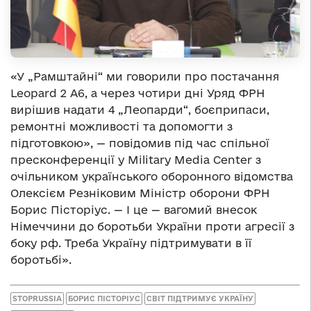
«У „Рамштайні“ ми говорили про постачання
Leopard 2 А6, а через чотири дні Уряд ФРН
вирішив надати 4 „Леопарди“, боєприпаси,
ремонтні можливості та допомогти з
підготовкою», — повідомив під час спільної
пресконференції у Military Media Center з
очільником українського оборонного відомства
Олексієм Резніковим Міністр оборони ФРН
Борис Пісторіус. — І це — вагомий внесок
Німеччини до боротьби України проти агресії з
боку рф. Треба Україну підтримувати в її
боротьбі».
STOPRUSSIA
БОРИС ПІСТОРІУС
СВІТ ПІДТРИМУЄ УКРАЇНУ