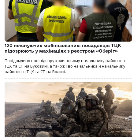
120 неіснуючих мобілізованих: посадовців ТЦК
підозрюють у махінаціях з реєстром «Оберіг»
Повідомлено про підозру колишньому начальнику районного
ТЦК та СП на Буковині, а також Тво начальника й начальнику
районного ТЦК та СП на Волині.