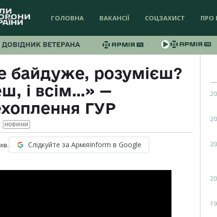
ГОЛОВНА
ВАКАНСІЇ
СОЦЗАХИСТ
ПРО 
ДОВІДНИК ВЕТЕРАНА
се байдуже, розумієш?
ш, і всім…» —
20
ехоплення ГУР
20
НОВИНИ
20
Слідкуйте за АрміяInform в Google
хв.
20
19