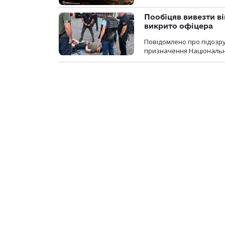
Пообіцяв вивезти ві
викрито офіцера
Повідомлено про підозр
призначення Національної 