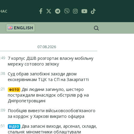
НАС
ENGLISH
07.08.2026
:49
7 корпус ДШВ розгортає власну мобільну
мережу сотового зв’язку
:38
Суд обрав запобіжні заходи двом
екскерівникам ТЦК та СП на Закарпатті
:21
Дві людини загинуло, шестеро
ФОТО
постраждали внаслідок обстрілів рф на
Дніпропетровщині
:09
Пообіцяв вивезти військовозобов’язаного
за кордон: у Харкові викрито офіцера
:51
Два запасні виходи, арсенал, склади,
ВІДЕО
спальня: мінометники облаштували