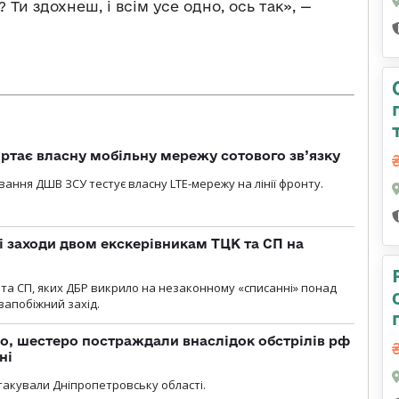
 Ти здохнеш, і всім усе одно, ось так», —
ртає власну мобільну мережу сотового зв’язку
вання ДШВ ЗСУ тестує власну LTE-мережу на лінії фронту.
і заходи двом екскерівникам ТЦК та СП на
та СП, яких ДБР викрило на незаконному «списанні» понад
 запобіжний захід.
о, шестеро постраждали внаслідок обстрілів рф
ні
атакували Дніпропетровську області.