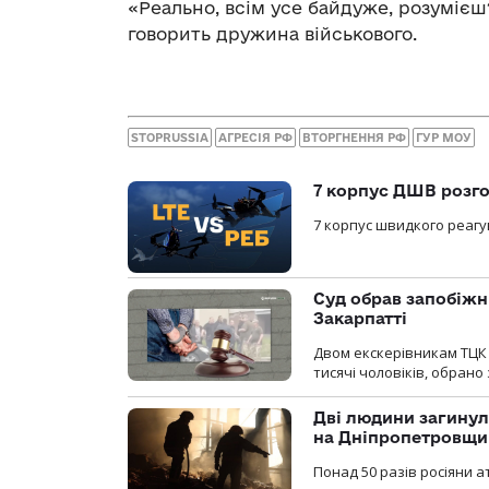
«Реально, всім усе байдуже, розумієш?
говорить дружина військового.
STOPRUSSIA
АГРЕСІЯ РФ
ВТОРГНЕННЯ РФ
ГУР МОУ
7 корпус ДШВ розго
7 корпус швидкого реагу
Суд обрав запобіжн
Закарпатті
Двом екскерівникам ТЦК 
тисячі чоловіків, обрано
Дві людини загинул
на Дніпропетровщи
Понад 50 разів росіяни 