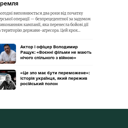
ремля
ьогодні виповнюється два роки від початку
урської операції — безпрецедентної за задумом
виконанням кампанії, яка перенесла бойові дії
а територію держави-агресора. Цей крок…
Актор і офіцер Володимир
Ращук: «Воєнні фільми не мають
нічого спільного з війною»
«Це зло має бути переможене»:
історія українця, який пережив
російський полон