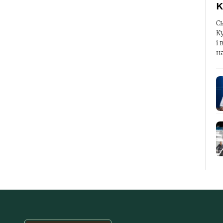
К
С
К
і 
н