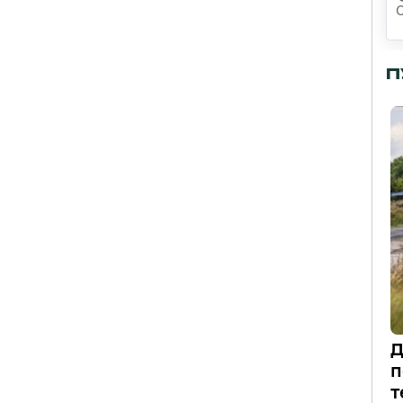
П
Д
п
т