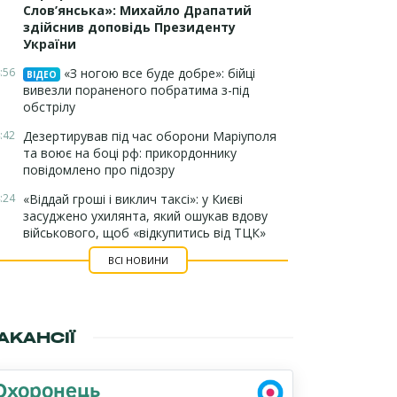
Слов’янська»: Михайло Драпатий
здійснив доповідь Президенту
України
:56
«З ногою все буде добре»: бійці
ВІДЕО
вивезли пораненого побратима з-під
обстрілу
:42
Дезертирував під час оборони Маріуполя
та воює на боці рф: прикордоннику
повідомлено про підозру
:24
«Віддай гроші і виклич таксі»: у Києві
засуджено ухилянта, який ошукав вдову
військового, щоб «відкупитись від ТЦК»
ВСІ НОВИНИ
АКАНСІЇ
Охоронець