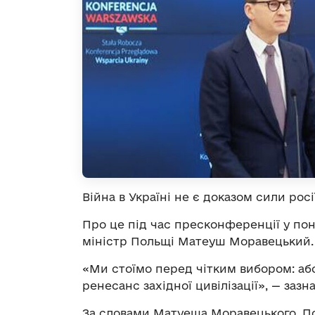
Війна в Україні не є доказом сили росі
Про це під час пресконференції у пон
міністр Польщі Матеуш Моравецький.
«Ми стоїмо перед чітким вибором: або 
ренесанс західної цивілізації», — зазна
За словами Матуеша Моравецького, По