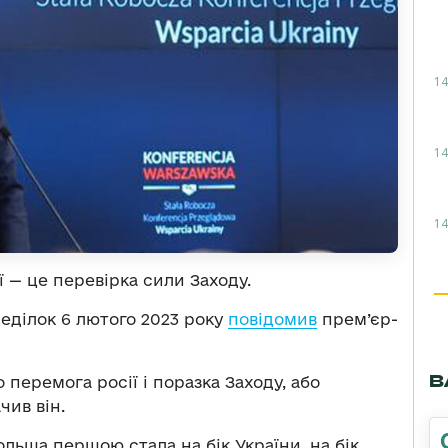
14
14
14
ї — це перевірка сили Заходу.
еділок 6 лютого 2023 року
повідомив
прем’єр-
В
перемога росії і поразка Заходу, або
чив він.
льща першою стала на бік України, на бік