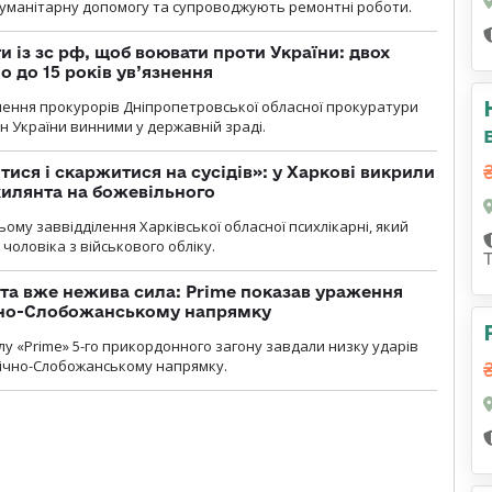
гуманітарну допомогу та супроводжують ремонтні роботи.
 із зс рф, щоб воювати проти України: двох
 до 15 років ув’язнення
чення прокурорів Дніпропетровської обласної прокуратури
н України винними у державній зраді.
тися і скаржитися на сусідів»: у Харкові викрили
ухилянта на божевільного
ому заввідділення Харківської обласної психлікарні, який
чоловіка з військового обліку.
 та вже нежива сила: Prime показав ураження
ічно-Слобожанському напрямку
у «Prime» 5-го прикордонного загону завдали низку ударів
нічно-Слобожанському напрямку.