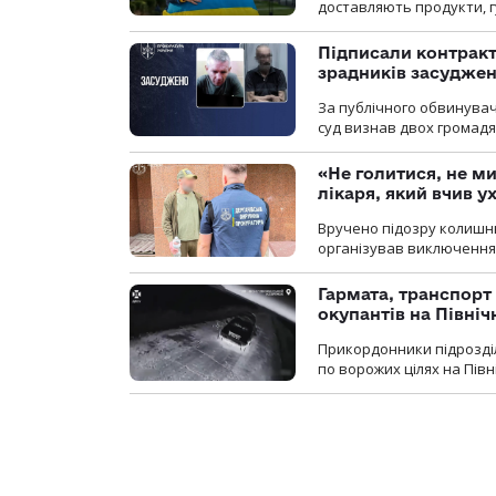
доставляють продукти, 
Підписали контракти
зрадників засуджено
За публічного обвинува
суд визнав двох громадя
«Не голитися, не ми
лікаря, який вчив 
Вручено підозру колишнь
організував виключення 
Гармата, транспорт
окупантів на Півн
Прикордонники підрозділ
по ворожих цілях на Пів