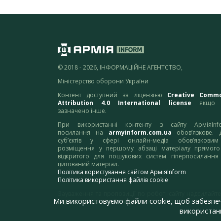
© 2018 - 2026, ІНФОРМАЦІЙНЕ АГЕНТСТВО,
Міністерство оборони України
Контент доступний за ліцензією
Creative Comm
Attribution 4.0 International license
якщо 
зазначено інше.
При використанні контенту з сайту АрміяInf
посилання на
armyinform.com.ua
обов’язкове. 
суб’єктів у сфері онлайн-медіа обов’язкови
розміщення у першому абзаці матеріалу прямого
відкритого для пошукових систем гіперпосилання
цитований матеріал.
Політика користування сайтом АрміяInform
Політика використання файлів cookie
Зауваження та пропозиції по роботі сайту надсилайте
Ми використовуємо файли cookie, щоб забезпе
адресу:
webmaster@armyinform.com.ua
використанн