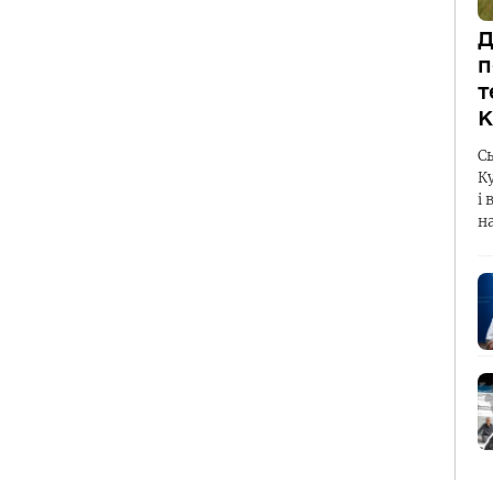
Д
п
т
К
С
К
і 
н