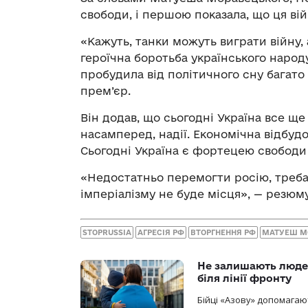
свободи, і першою показала, що ця вій
«Кажуть, танки можуть виграти війну,
героїчна боротьба українського народу
пробудила від політичного сну багато 
прем’єр.
Він додав, що сьогодні Україна все ще
насамперед, надії. Економічна відбудо
Сьогодні Україна є фортецею свободи
«Недостатньо перемогти росію, треба 
імперіалізму не буде місця», — резю
STOPRUSSIA
АГРЕСІЯ РФ
ВТОРГНЕННЯ РФ
МАТУЕШ М
Не залишають люде
біля лінії фронту
Бійці «Азову» допомага