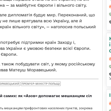
на — за майбутнє Європи і вільного світу.
 але дипломатія будує мир. Переконаний, що
 не лише врятувала всю Україну, але й
країн вільного світу», — наголосив польський
 потребує підтримки країн Заходу і,
ва України є умовою безпеки всієї Європи.
 Європи.
також побудувати світ, у якому російському
мував Матеуш Моравецький.
ОРАВЕЦЬКИЙ
ПРЕМ’ЄР-МІНІСТР ПОЛЬЩІ
й самих: як «Азов» допомагає мешканцям сіл
ють мешканцям прифронтових населених пунктів, зокрема