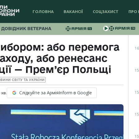
ГОЛОВНА
ВАКАНСІЇ
СОЦЗАХИСТ
ПРО 
ДОВІДНИК ВЕТЕРАНА
вибором: або перемога
16
Заходу, або ренесанс
ації — Прем’єр Польщі
15
ВИНИ СВІТУ ТА УКРАЇНИ
15
Слідкуйте за АрміяInform в Google
1
хв.
15
15