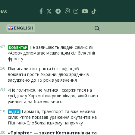
НАС
ENGLISH
:07
Не залишають людей самих: як
КОМЕНТАР
«Азов» допомагає мешканцям сіл біля лінії
фронту
:50
Підписали контракти із зс рф, щоб
воювати проти України: двох зрадників
засуджено до 15 років ув’язнення
:34
«Не голитися, не митися і скаржитися на
сусідів»: у Харкові викрили лікаря, який вчив
ухилянта на божевільного
:18
Гармата, транспорт та вже нежива
ВІДЕО
сила: Prime показав ураження окупантів на
Північно-Слобожанському напрямку
:00
«Пріорітет — захист Костянтинівки та