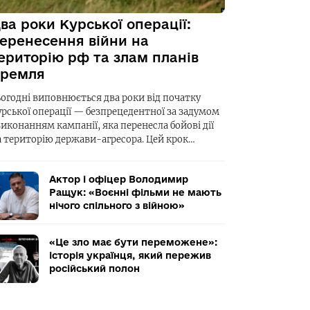
ва роки Курської операції:
еренесення війни на
ериторію рф та злам планів
ремля
ьогодні виповнюється два роки від початку
урської операції — безпрецедентної за задумом
виконанням кампанії, яка перенесла бойові дії
а територію держави-агресора. Цей крок…
Актор і офіцер Володимир
Ращук: «Воєнні фільми не мають
нічого спільного з війною»
«Це зло має бути переможене»:
історія українця, який пережив
російський полон