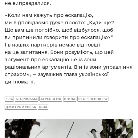
не виправдалися.
«Коли нам кажуть про ескалацію,
ми відповідаємо дуже просто: „Куди ще?
Що вам ще потрібно, щоб відбулося, щоб
ви припинили говорити про ескалацію?“
І в наших партнерів немає відповіді
на це запитання. Вони розуміють, що цей
аргумент про ескалацію не із зони
раціональних аргументів. Він із зони управління
страхом», — зауважив глава української
дипломатії.
F-16
STOPRUSSIA
АГРЕСІЯ РФ
ВІЙНА
ВТОРГНЕННЯ РФ
ДМИТРО КУЛЕБА
США