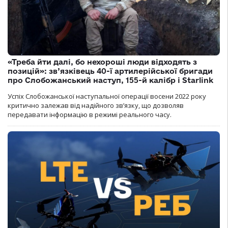
«Треба йти далі, бо нехороші люди відходять з
позицій»: зв’язківець 40-ї артилерійської бригади
про Слобожанський наступ, 155-й калібр і Starlink
Успіх Слобожанської наступальної операції восени 2022 року
критично залежав від надійного зв’язку, що дозволяв
передавати інформацію в режимі реального часу.