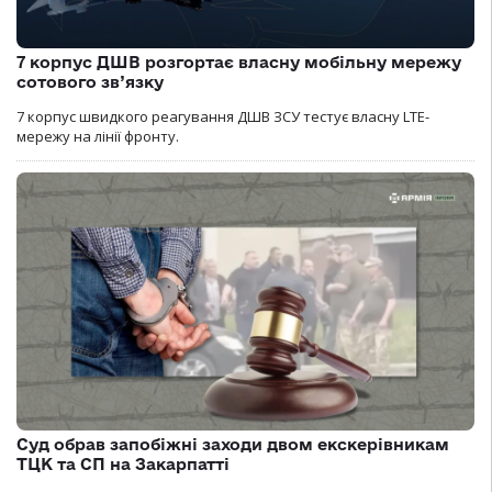
7 корпус ДШВ розгортає власну мобільну мережу
сотового зв’язку
7 корпус швидкого реагування ДШВ ЗСУ тестує власну LTE-
мережу на лінії фронту.
Суд обрав запобіжні заходи двом екскерівникам
ТЦК та СП на Закарпатті