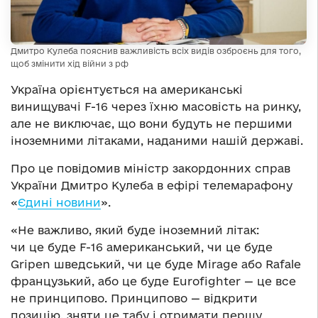
Дмитро Кулеба пояснив важливість всіх видів озброєнь для того,
щоб змінити хід війни з рф
Україна орієнтується на американські
винищувачі F-16 через їхню масовість на ринку,
але не виключає, що вони будуть не першими
іноземними літаками, наданими нашій державі.
Про це повідомив міністр закордонних справ
України Дмитро Кулеба в ефірі телемарафону
«
Єдині новини
».
«Не важливо, який буде іноземний літак:
чи це буде F-16 американський, чи це буде
Gripen шведський, чи це буде Mirage або Rafale
французький, або це буде Eurofighter — це все
не принципово. Принципово — відкрити
позицію, зняти це табу і отримати першу