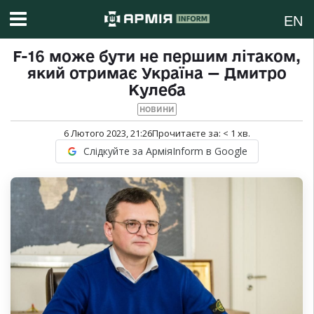
EN
F-16 може бути не першим літаком,
який отримає Україна — Дмитро
Кулеба
НОВИНИ
6 Лютого 2023, 21:26
Прочитаєте за:
< 1
хв.
Слідкуйте за АрміяInform в Google