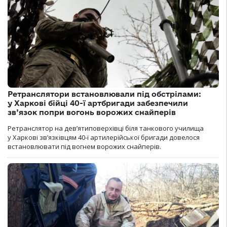
Ретранслятори встановлювали під обстрілами:
у Харкові бійці 40-ї артбригади забезпечили
зв’язок попри вогонь ворожих снайперів
Ретранслятор на дев’ятиповерхівці біля танкового училища
у Харкові зв’язківцям 40-ї артилерійської бригади довелося
встановлювати під вогнем ворожих снайперів.