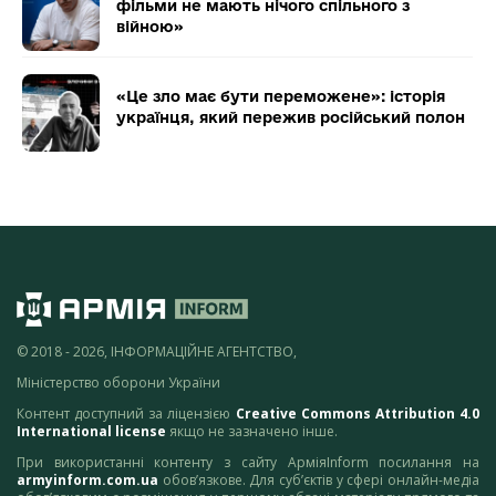
фільми не мають нічого спільного з
війною»
«Це зло має бути переможене»: історія
українця, який пережив російський полон
© 2018 - 2026, ІНФОРМАЦІЙНЕ АГЕНТСТВО,
Міністерство оборони України
Контент доступний за ліцензією
Creative Commons Attribution 4.0
International license
якщо не зазначено інше.
При використанні контенту з сайту АрміяInform посилання на
armyinform.com.ua
обов’язкове. Для суб’єктів у сфері онлайн-медіа