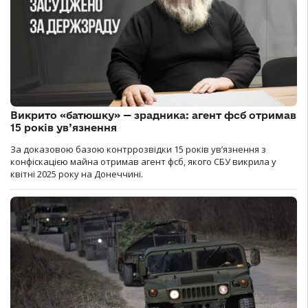
Викрито «батюшку» — зрадника: агент фсб отримав
15 років ув’язнення
За доказовою базою контррозвідки 15 років увʼязнення з
конфіскацією майна отримав агент фсб, якого СБУ викрила у
квітні 2025 року на Донеччині.