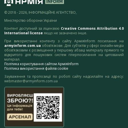
© 2018 - 2026, ІНФОРМАЦІЙНЕ АГЕНТСТВО,
Міністерство оборони України
Контент доступний за ліцензією
Creative Commons Attribution 4.0
International license
якщо не зазначено інше.
При використанні контенту з сайту АрміяInform посилання на
armyinform.com.ua
обов’язкове. Для суб’єктів у сфері онлайн-медіа
обов’язковим є розміщення у першому абзаці матеріалу прямого та
відкритого для пошукових систем гіперпосилання на цитований
матеріал.
Політика користування сайтом АрміяInform
Політика використання файлів cookie
Зауваження та пропозиції по роботі сайту надсилайте на адресу:
webmaster@armyinform.com.ua