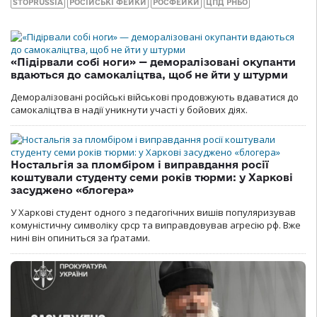
STOPRUSSIA
РОСІЙСЬКІ ФЕЙКИ
РОСФЕЙКИ
ЦПД РНБО
«Підірвали собі ноги» — деморалізовані окупанти
вдаються до самокаліцтва, щоб не йти у штурми
Деморалізовані російські військові продовжують вдаватися до
самокаліцтва в надії уникнути участі у бойових діях.
Ностальгія за пломбіром і виправдання росії
коштували студенту семи років тюрми: у Харкові
засуджено «блогера»
У Харкові студент одного з педагогічних вишів популяризував
комуністичну символіку срср та виправдовував агресію рф. Вже
нині він опиниться за ґратами.