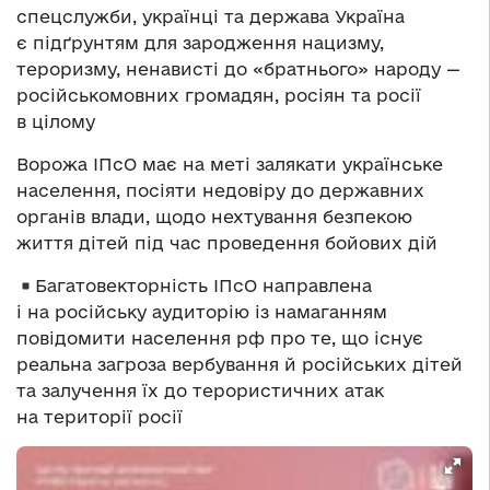
спецслужби, українці та держава Україна
є підґрунтям для зародження нацизму,
тероризму, ненависті до «братнього» народу —
російськомовних громадян, росіян та росії
в цілому
Ворожа ІПсО має на меті залякати українське
населення, посіяти недовіру до державних
органів влади, щодо нехтування безпекою
життя дітей під час проведення бойових дій
Багатовекторність ІПсО направлена
і на російську аудиторію із намаганням
повідомити населення рф про те, що існує
реальна загроза вербування й російських дітей
та залучення їх до терористичних атак
на території росії