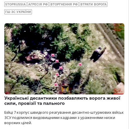
STOPRUSSIA
АГРЕСІЯ РФ
ВТОРГНЕННЯ РФ
ВТРАТИ ВОРОГА
ГШ ЗС УКРАЇНИ
Українські десантники позбавляють ворога живої
сили, провізії та пального
Бійці 7 корпус швидкого реагування десантно-штурмових військ
ЗСУ поділилися видовищними кадрами з ураженнями низки
ворожих цілей.