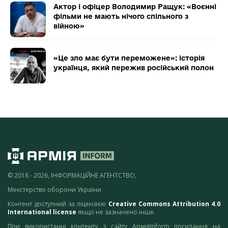
Актор і офіцер Володимир Ращук: «Воєнні
фільми не мають нічого спільного з
війною»
«Це зло має бути переможене»: історія
українця, який пережив російський полон
© 2018 - 2026, ІНФОРМАЦІЙНЕ АГЕНТСТВО,
Міністерство оборони України
Контент доступний за ліцензією
Creative Commons Attribution 4.0
International license
якщо не зазначено інше.
При використанні контенту з сайту АрміяInform посилання на