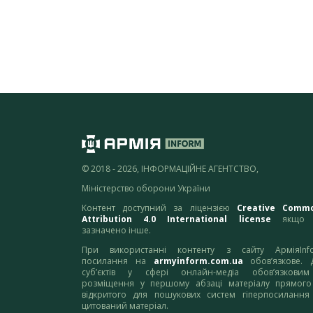
© 2018 - 2026, ІНФОРМАЦІЙНЕ АГЕНТСТВО,
Міністерство оборони України
Контент доступний за ліцензією
Creative Comm
Attribution 4.0 International license
якщо 
зазначено інше.
При використанні контенту з сайту АрміяInf
посилання на
armyinform.com.ua
обов’язкове. 
суб’єктів у сфері онлайн-медіа обов’язкови
розміщення у першому абзаці матеріалу прямого
відкритого для пошукових систем гіперпосилання
цитований матеріал.