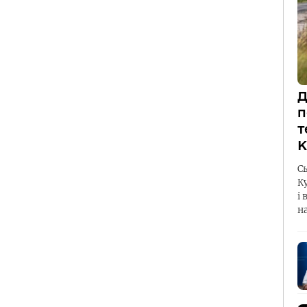
Д
п
т
К
С
К
і 
н