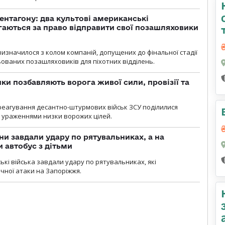
ентагону: два культові американські
аються за право відправити свої позашляховики
визначилося з колом компаній, допущених до фінальної стадії
ваних позашляховиків для піхотних відділень.
ки позбавляють ворога живої сили, провізії та
 реагування десантно-штурмових військ ЗСУ поділилися
ураженнями низки ворожих цілей.
ни завдали удару по рятувальниках, а на
 автобус з дітьми
йські війська завдали удару по рятувальниках, які
ічної атаки на Запоріжжя.