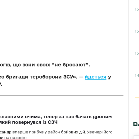
15
15
15
гів, що вони своїх “не бросают”.
14
део бригади тероборони ЗСУ», —
йдеться
у
.
власними очима, тепер за нас бачать дрони»:
 який повернувся із СЗЧ
В
ксандр вперше прибув у район бойових дій. Увечері його
ли на позицію.