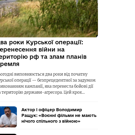
ва роки Курської операції:
еренесення війни на
ериторію рф та злам планів
ремля
ьогодні виповнюється два роки від початку
урської операції — безпрецедентної за задумом
виконанням кампанії, яка перенесла бойові дії
а територію держави-агресора. Цей крок…
Актор і офіцер Володимир
Ращук: «Воєнні фільми не мають
нічого спільного з війною»