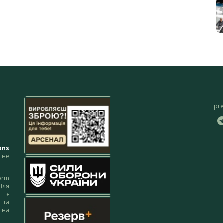
pr
ons
не
orm
Для
м є
 та
 на