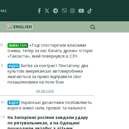
НАС
ENGLISH
36
«Тоді спостерігали власними
ЛАЙФСТОРІ
очима, тепер за нас бачать дрони»: історія
«Таксиста», який повернувся із СЗЧ
18
Битва за контракт Пентагону: два
ВІДЕО
культові американські автовиробники
змагаються за право відправити свої
позашляховики на поле бою
09.08.2026
:41
Українські десантники позбавляють
ВІДЕО
ворога живої сили, провізії та пального
:19
На Запоріжжі росіяни завдали удару
по рятувальниках, а на Одещині
пошкодили автобус з дітьми