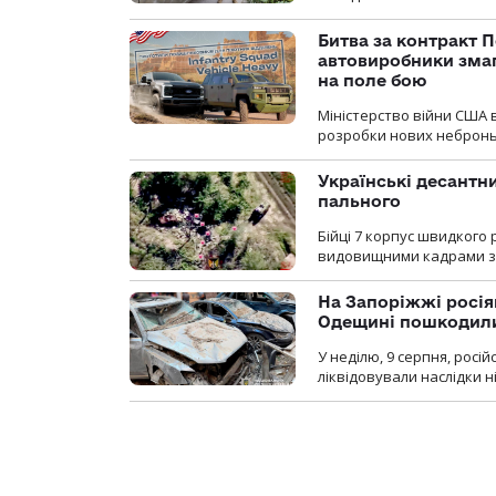
Битва за контракт П
автовиробники змаг
на поле бою
Міністерство війни США 
розробки нових неброньо
Українські десантни
пального
Бійці 7 корпус швидкого
видовищними кадрами з 
На Запоріжжі росія
Одещині пошкодили
У неділю, 9 серпня, росі
ліквідовували наслідки н