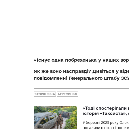
«Існує одна побрехенька у наших воро
Як же воно насправді? Дивіться у ві
повідомленні Генерального штабу ЗСУ
STOPRUSSIA
АГРЕСІЯ РФ
«Тоді спостерігали 
історія «Таксиста»,
У березні 2023 року Оле
посадили в пікап і повез