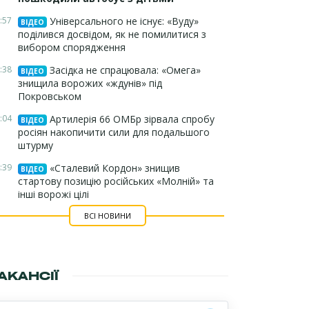
:57
Універсального не існує: «Вуду»
ВІДЕО
поділився досвідом, як не помилитися з
вибором спорядження
:38
Засідка не спрацювала: «Омега»
ВІДЕО
знищила ворожих «ждунів» під
Покровськом
:04
Артилерія 66 ОМБр зірвала спробу
ВІДЕО
росіян накопичити сили для подальшого
штурму
:39
«Сталевий Кордон» знищив
ВІДЕО
стартову позицію російських «Молній» та
інші ворожі цілі
ВСІ НОВИНИ
АКАНСІЇ