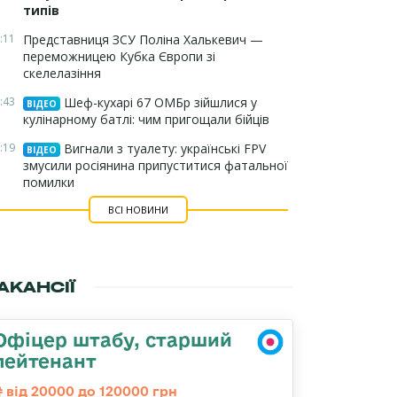
типів
:11
Представниця ЗСУ Поліна Халькевич —
переможницею Кубка Європи зі
скелелазіння
:43
Шеф-кухарі 67 ОМБр зійшлися у
ВІДЕО
кулінарному батлі: чим пригощали бійців
:19
Вигнали з туалету: українські FPV
ВІДЕО
змусили росіянина припуститися фатальної
помилки
ВСІ НОВИНИ
АКАНСІЇ
Офіцер штабу, старший
лейтенант
від 20000 до 120000 грн