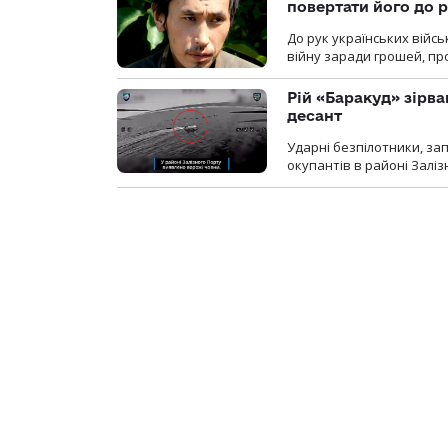
повертати його до 
До рук українських війсь
війну заради грошей, про
Рій «Баракуд» зірв
десант
Ударні безпілотники, за
окупантів в районі Залі