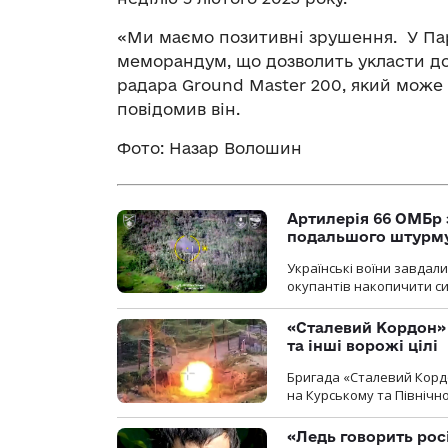
«Ми маємо позитивні зрушення. У Па
меморандум, що дозволить укласти до
радар
а
Ground Master 200, який може 
повідомив він.
Фото: Назар Волошин
Артилерія 66 ОМБр 
подальшого штурм
Українські воїни завдал
окупантів накопичити с
«Сталевий Кордон»
та інші ворожі цілі
Бригада «Сталевий Кордо
на Курському та Північ
«Ледь говорить рос