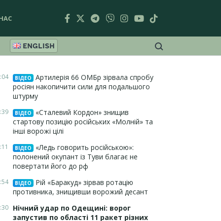
НАС
ENGLISH
:04
Артилерія 66 ОМБр зірвала спробу
ВІДЕО
росіян накопичити сили для подальшого
штурму
:39
«Сталевий Кордон» знищив
ВІДЕО
стартову позицію російських «Молній» та
інші ворожі цілі
:11
«Ледь говорить російською»:
ВІДЕО
полонений окупант із Туви благає не
повертати його до рф
:54
Рій «Баракуд» зірвав ротацію
ВІДЕО
противника, знищивши ворожий десант
:30
Нічний удар по Одещині: ворог
запустив по області 11 ракет різних