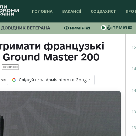
ГОЛОВНА
ВАКАНСІЇ
СОЦЗАХИСТ
ПРО 
ДОВІДНИК ВЕТЕРАНА
тримати французькі
15
 Ground Master 200
НОВИНИ
14
Слідкуйте за АрміяInform в Google
1
хв.
14
13
13