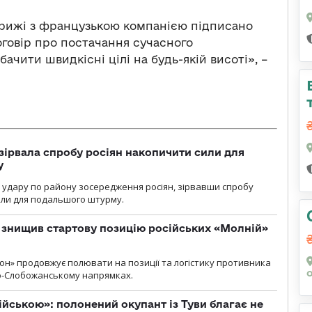
рижі з французькою компанією підписано
говір про постачання сучасного
бачити швидкісні цілі на будь-як
і
й висоті», –
зірвала спробу росіян накопичити сили для
у
и удару по району зосередження росіян, зірвавши спробу
или для подальшого штурму.
 знищив стартову позицію російських «Молній»
н» продовжує полювати на позиції та логістику противника
но-Слобожанському напрямках.
ійською»: полонений окупант із Туви благає не