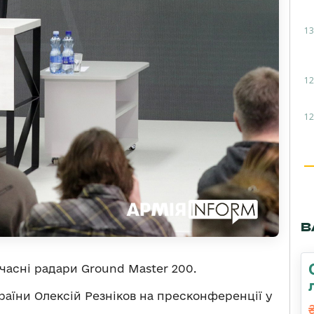
13
12
12
В
часні радари Ground Master 200.
раїни Олексій Резніков на пресконференції у