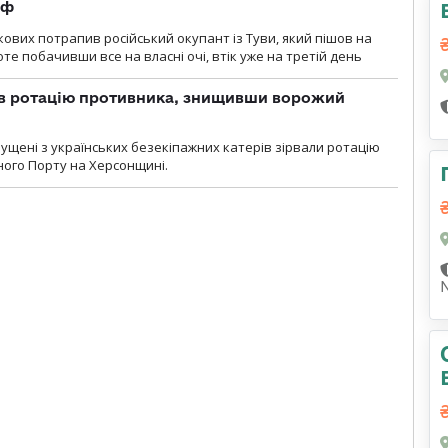
рф
кових потрапив російський окупант із Туви, який пішов на
те побачивши все на власні очі, втік уже на третій день
ав ротацію противника, знищивши ворожий
пущені з українських безекіпажних катерів зірвали ротацію
зного Порту на Херсонщині.