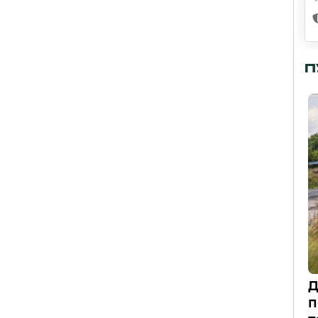
П
Д
п