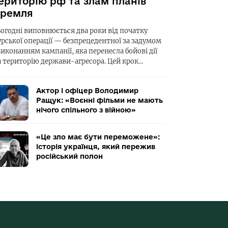
ериторію рф та злам планів
ремля
ьогодні виповнюється два роки від початку
урської операції — безпрецедентної за задумом
виконанням кампанії, яка перенесла бойові дії
а територію держави-агресора. Цей крок…
Актор і офіцер Володимир
Ращук: «Воєнні фільми не мають
нічого спільного з війною»
«Це зло має бути переможене»:
історія українця, який пережив
російський полон