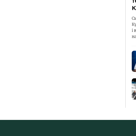
т
К
С
К
і 
н