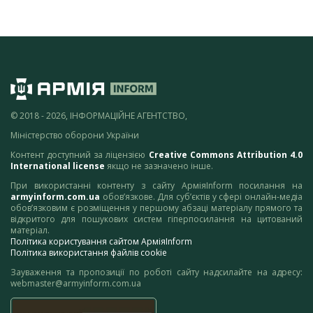
© 2018 - 2026, ІНФОРМАЦІЙНЕ АГЕНТСТВО,
Міністерство оборони України
Контент доступний за ліцензією
Creative Commons Attribution 4.0
International license
якщо не зазначено інше.
При використанні контенту з сайту АрміяInform посилання на
armyinform.com.ua
обов’язкове. Для суб’єктів у сфері онлайн-медіа
обов’язковим є розміщення у першому абзаці матеріалу прямого та
відкритого для пошукових систем гіперпосилання на цитований
матеріал.
Політика користування сайтом АрміяInform
Політика використання файлів cookie
Зауваження та пропозиції по роботі сайту надсилайте на адресу:
webmaster@armyinform.com.ua