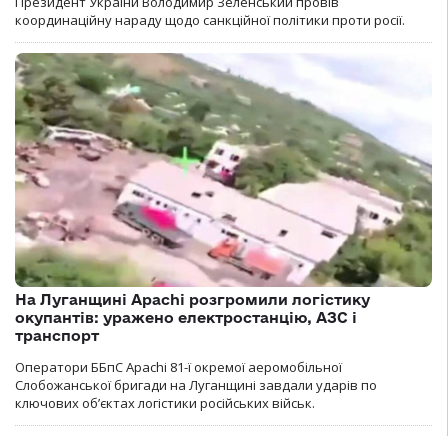
Президент України Володимир Зеленський провів
координаційну нараду щодо санкційної політики проти росії.
На Луганщині Apachi розгромили логістику
окупантів: уражено електростанцію, АЗС і
транспорт
Оператори ББпС Apachi 81-ї окремої аеромобільної
Слобожанської бригади на Луганщині завдали ударів по
ключових об’єктах логістики російських військ.