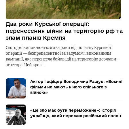
Два роки Курської операції:
перенесення війни на територію рф та
злам планів Кремля
Сьогодні виповнюється два роки від початку Курської
операції — безпрецедентної за задумом і виконанням
кампанії, яка перенесла бойові дії на територію держави-
агресора. Цей крок…
Актор і офіцер Володимир Ращук: «Воєнні
фільми не мають нічого спільного з
війною»
«Це зло має бути переможене»: історія
українця, який пережив російський полон