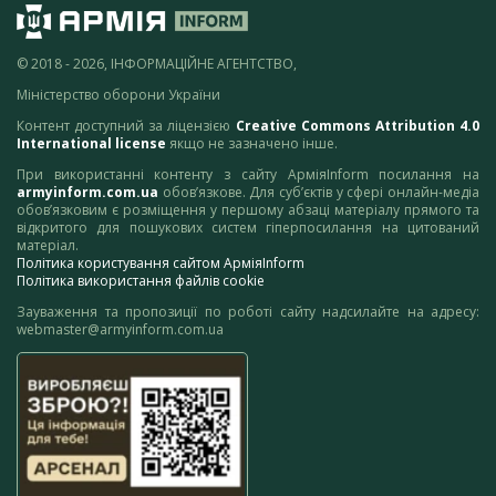
© 2018 - 2026, ІНФОРМАЦІЙНЕ АГЕНТСТВО,
Міністерство оборони України
Контент доступний за ліцензією
Creative Commons Attribution 4.0
International license
якщо не зазначено інше.
При використанні контенту з сайту АрміяInform посилання на
armyinform.com.ua
обов’язкове. Для суб’єктів у сфері онлайн-медіа
обов’язковим є розміщення у першому абзаці матеріалу прямого та
відкритого для пошукових систем гіперпосилання на цитований
матеріал.
Політика користування сайтом АрміяInform
Політика використання файлів cookie
Зауваження та пропозиції по роботі сайту надсилайте на адресу:
webmaster@armyinform.com.ua