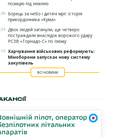
позицію під землею
:38
Борець за небо і дитячі мрії: історія
прикордонника «Кума»
:24
Двоє людей загинули, ще четверо
постраждали внаслідок ворожого удару
РСЗВ «Торнадо-С» по Ізюму
:10
Харчування військових реформують:
Міноборони запускає нову систему
закупівель
ВСІ НОВИНИ
АКАНСІЇ
Зовнішній пілот, оператор
безпілотних літальних
апаратів