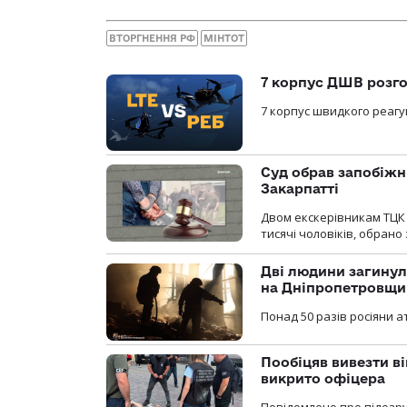
ВТОРГНЕННЯ РФ
МІНТОТ
7 корпус ДШВ розго
7 корпус швидкого реагу
Суд обрав запобіжн
Закарпатті
Двом екскерівникам ТЦК 
тисячі чоловіків, обрано
Дві людини загинул
на Дніпропетровщи
Понад 50 разів росіяни 
Пообіцяв вивезти ві
викрито офіцера
Повідомлено про підозр