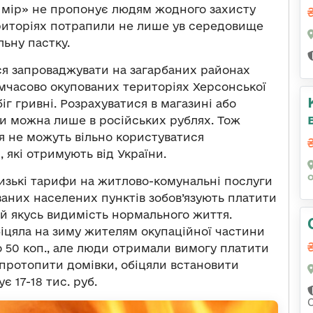
 мір» не пропонує людям жодного захисту
територіях потрапили не лише ув середовище
льну пастку.
ся запроваджувати на загарбаних районах
тимчасово окупованих територіях Херсонської
іг гривні. Розрахуватися в магазині або
ги можна лише в російських рублях. Тож
ня не можуть вільно користуватися
які отримують від України.
низькі тарифи на житлово-комунальні послуги
аних населених пунктів зобов’язують платити
ай якусь видимість нормального життя.
біцяла на зиму жителям окупаційної частини
о 50 коп., але люди отримали вимогу платити
би протопити домівки, обіцяли встановити
є 17-18 тис. руб.
С