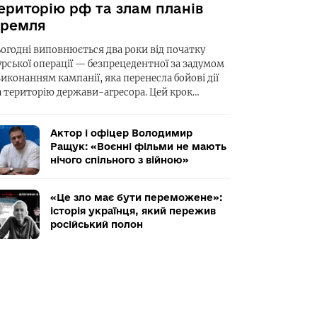
ериторію рф та злам планів
ремля
ьогодні виповнюється два роки від початку
урської операції — безпрецедентної за задумом
виконанням кампанії, яка перенесла бойові дії
а територію держави-агресора. Цей крок…
Актор і офіцер Володимир
Ращук: «Воєнні фільми не мають
нічого спільного з війною»
«Це зло має бути переможене»:
історія українця, який пережив
російський полон