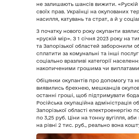
не залишають шансів вижити. «Рускій
своїх прав. Українці на окупованих 
насилля, катувань та страт, а й у соціа
З початку нового року окупанти взяли
«рускій мір». З 1 січня 2023 року на 
та Запорізької областей заборонили об
сплатити за комунальні та інші послу
соціально вразливі категорії населен
накопиченими грошима чи виплатами, 
Обіцянки окупантів про допомогу та 
виявились брехнею, мешканців окупов
останні гроші, щоб підтримувати бод
Російська окупаційна адміністрація о
Запорізької області електроенергію п
по 3,25 руб. Ціни на тонну вугілля, а
на рівні 2 тис. руб., реально вона кошту