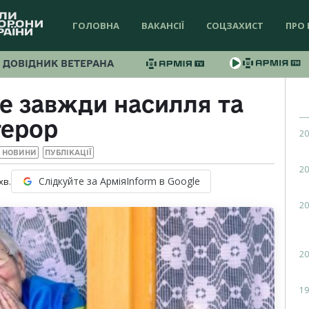
ГОЛОВНА
ВАКАНСІЇ
СОЦЗАХИСТ
ПРО 
ДОВІДНИК ВЕТЕРАНА
це завжди насилля та
терор
20
І НОВИНИ
ПУБЛІКАЦІЇ
20
Слідкуйте за АрміяInform в Google
хв.
20
20
19