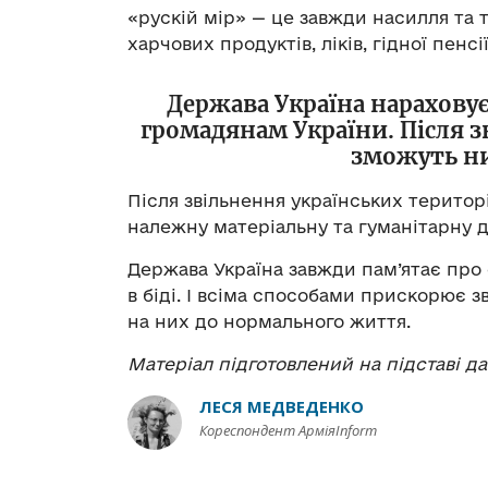
«рускій мір» — це завжди насилля та те
харчових продуктів, ліків, гідної пенсі
Держава Україна нараховує 
громадянам України. Після з
зможуть н
Після звільнення українських терито
належну матеріальну та гуманітарну д
Держава Україна завжди пам’ятає про 
в біді. І всіма способами прискорює 
на них до нормального життя.
Матеріал підготовлений на підставі д
ЛЕСЯ МЕДВЕДЕНКО
Кореспондент АрміяInform