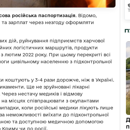
ова російська паспортизація
. Відомо,
 та зарплат через незгоду оформляти
П
вих дій, руйнування підприємств харчової
йних логістичних маршрутів, продукти
 з лютим 2022 року. При цьому перекриті всі
оги цивільному населенню з підконтрольної
и коштують у 3-4 рази дорожче, ніж в Україні.
икаменти. Ще не зруйновані лікарні
Через нестачу медиків і відмову
 на місцях співпрацювати з окупантами
 випадки, коли російські медики лікують лише
за неможливості виїхати до підконтрольної
Д
ованою та доступною медичною допомогою
п
Криму чи до росії.