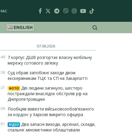
НАС
ENGLISH
07.08.2026
:49
7 корпус ДШВ розгортає власну мобільну
мережу сотового зв’язку
:38
Суд обрав запобіжні заходи двом
екскерівникам ТЦК та СП на Закарпатті
:21
Дві людини загинуло, шестеро
ФОТО
постраждали внаслідок обстрілів рф на
Дніпропетровщині
:09
Пообіцяв вивезти військовозобов’язаного
за кордон: у Харкові викрито офіцера
:51
Два запасні виходи, арсенал, склади,
ВІДЕО
спальня: мінометники облаштували