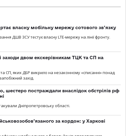
ртає власну мобільну мережу сотового зв’язку
вання ДШВ ЗСУ тестує власну LTE-мережу на лінії фронту.
і заходи двом екскерівникам ТЦК та СП на
та СП, яких ДБР викрило на незаконному «списанні» понад
 запобіжний захід.
о, шестеро постраждали внаслідок обстрілів рф
ні
атакували Дніпропетровську області.
йськовозобов’язаного за кордон: у Харкові
у офіцеру штабу одного з батальйонів оперативного