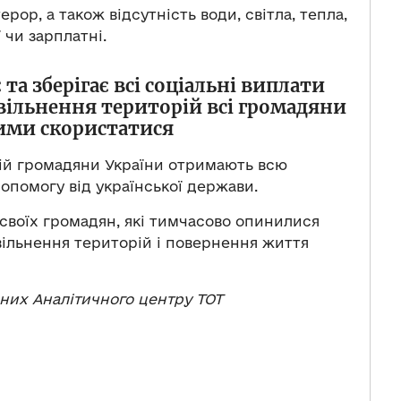
рор, а також відсутність води, світла, тепла,
ї чи зарплатні.
та зберігає всі соціальні виплати
вільнення територій всі громадяни
ими скористатися
рій громадяни України отримають всю
опомогу від української держави.
своїх громадян, які тимчасово опинилися
звільнення територій і повернення життя
аних Аналітичного центру ТОТ