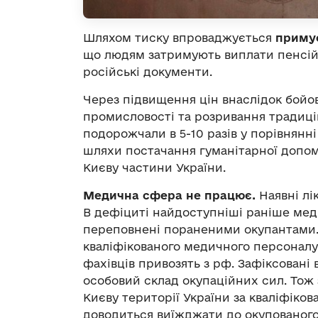
Шляхом тиску впроваджується
примус
що людям затримують виплати пенсій
російські документи.
Через підвищення цін внаслідок бойо
промисловості та розривання традиці
подорожчали в 5-10 разів у порівнянні
шляхи постачання гуманітарної допом
Києву частини України.
Медична сфера не працює.
Наявні лік
В дефіциті найдоступніші раніше мед
переповнені пораненими окупантами. 
кваліфікованого медичного персоналу
фахівців привозять з рф. Зафіксовані
особовий склад окупаційних сил. Тож 
Києву території України за кваліфік
доводиться виїжджати до окупованого 