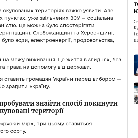
т
 окупованих територіях важко уявити. Але
К
 пунктах, уже звільнених ЗСУ — соціальна
С
ністю. Це можна було спостерігати
К
Чернігівщині, Слобожанщині та Херсонщині.
і 
 було води, електроенергії, продовольства,
н
ції на межу виживання. Це життя в злиднях, без
та права на допомогу від держави.
я ставить громадян України перед вибором —
бо зрадити Україну.
пробувати знайти спосіб покинути
куповані території
«рускій мір», при цьому ставиться
ого сорту.