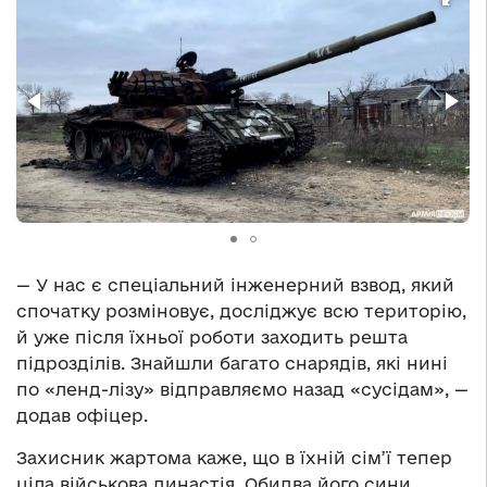
— У нас є спеціальний інженерний взвод, який
спочатку розміновує, досліджує всю територію,
й уже після їхньої роботи заходить решта
підрозділів. Знайшли багато снарядів, які нині
по «ленд-лізу» відправляємо назад «сусідам», —
додав офіцер.
Захисник жартома каже, що в їхній сім’ї тепер
ціла військова династія. Обидва його сини