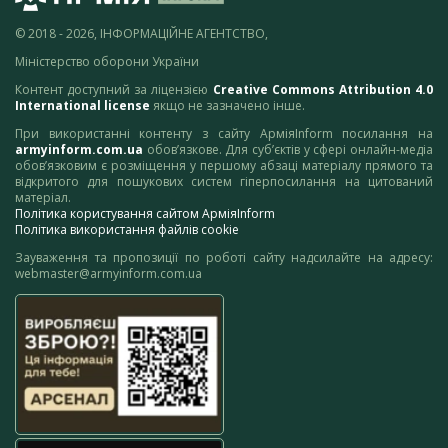
© 2018 - 2026, ІНФОРМАЦІЙНЕ АГЕНТСТВО,
Міністерство оборони України
Контент доступний за ліцензією
Creative Commons Attribution 4.0
International license
якщо не зазначено інше.
При використанні контенту з сайту АрміяInform посилання на
armyinform.com.ua
обов’язкове. Для суб’єктів у сфері онлайн-медіа
обов’язковим є розміщення у першому абзаці матеріалу прямого та
відкритого для пошукових систем гіперпосилання на цитований
матеріал.
Політика користування сайтом АрміяInform
Політика використання файлів cookie
Зауваження та пропозиції по роботі сайту надсилайте на адресу:
webmaster@armyinform.com.ua