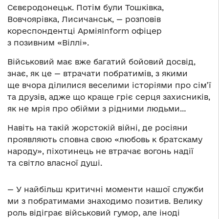
Сєвєродонецьк. Потім були Тошківка,
Вовчоярівка, Лисичанськ, — розповів
кореспондентці АрміяInform офіцер
з позивним «Віллі».
Військовий має вже багатий бойовий досвід,
знає, як це — втрачати побратимів, з якими
ще вчора ділилися веселими історіями про сім’ї
та друзів, адже що краще гріє серця захисників,
як не мрія про обійми з рідними людьми…
Навіть на такій жорстокій війні, де росіяни
проявляють сповна свою «любовь к братскаму
народу», піхотинець не втрачає вогонь надії
та світло власної душі.
— У найбільш критичні моменти нашої служби
ми з побратимами знаходимо позитив. Велику
роль відіграє військовий гумор, але іноді