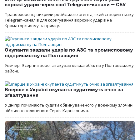
ворожі удари через свої Telegram-канали — СБУ
Правоохоронці викрили російського агента, який створив низку
Telegram-каналів для коригування ворожих ударів на
Краматорському напрямку.
Окупанти завдали ударів по АЗС та промисловому
підприємству на Полтавщині
Увечері 9 серпня ворог атакував кілька обʼєктів у Полтавському
районі.
Вперше в Україні окупанта судитимуть очно за
зґвалтування
У Дніпрі починають судити обвинуваченого у воєнному злочині
військовополоненого Сергія Карпіловича.