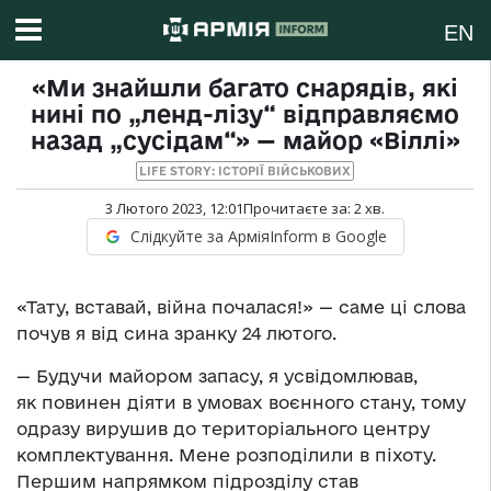
EN
«Ми знайшли багато снарядів, які
нині по „ленд-лізу“ відправляємо
назад „сусідам“» — майор «Віллі»
LIFE STORY: ІСТОРІЇ ВІЙСЬКОВИХ
3 Лютого 2023, 12:01
Прочитаєте за:
2
хв.
Слідкуйте за АрміяInform в Google
«Тату, вставай, війна почалася!» — саме ці слова
почув я від сина зранку 24 лютого.
— Будучи майором запасу, я усвідомлював,
як повинен діяти в умовах воєнного стану, тому
одразу вирушив до територіального центру
комплектування. Мене розподілили в піхоту.
Першим напрямком підрозділу став