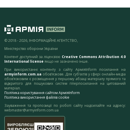
© 2018 - 2026, ІНФОРМАЦІЙНЕ АГЕНТСТВО,
Міністерство оборони України
Контент доступний за ліцензією
Creative Commons Attribution 4.0
International license
якщо не зазначено інше.
При використанні контенту з сайту АрміяInform посилання на
armyinform.com.ua
обов’язкове. Для суб’єктів у сфері онлайн-медіа
обов’язковим є розміщення у першому абзаці матеріалу прямого та
відкритого для пошукових систем гіперпосилання на цитований
матеріал.
Політика користування сайтом АрміяInform
Політика використання файлів cookie
Зауваження та пропозиції по роботі сайту надсилайте на адресу:
webmaster@armyinform.com.ua