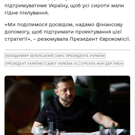
підтримуватиме Україну, щоб усі сироти мали
гідне піклування.
«Ми поділимося досвідом, надамо фінансову
допомогу, щоб підтримати проектування цієї
стратегії», – резюмувала Президент Єврокомісії.
ВОЛОДИМИР ЗЕЛЕНСЬКИЙ
ОФІС ПРЕЗИДЕНТА УКРАЇНИ
ПРЕЗИДЕНТ УКРАЇНИ
САМІТ УКРАЇНА-ЄС
УРСУЛА ФОН ДЕР ЛЯЄН