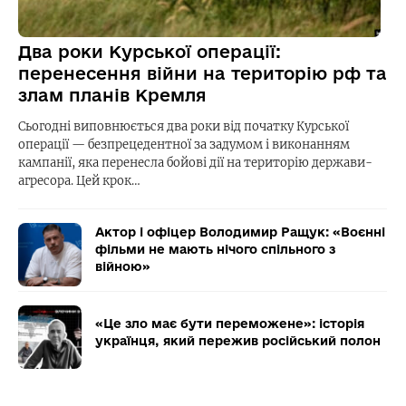
Два роки Курської операції:
перенесення війни на територію рф та
злам планів Кремля
Сьогодні виповнюється два роки від початку Курської
операції — безпрецедентної за задумом і виконанням
кампанії, яка перенесла бойові дії на територію держави-
агресора. Цей крок…
Актор і офіцер Володимир Ращук: «Воєнні
фільми не мають нічого спільного з
війною»
«Це зло має бути переможене»: історія
українця, який пережив російський полон