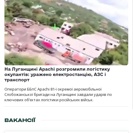
На Луганщині Apachi розгромили логістику
окупантів: уражено електростанцію, АЗС і
транспорт
Оператори ББпС Apachi 81-ї окремої аеромобільної
Слобожанської бригади на Луганщині завдали ударів по
ключових об’єктах логістики російських військ.
ВАКАНСІЇ