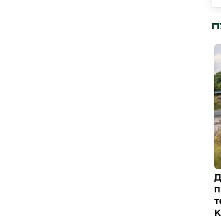
П
Д
п
т
К