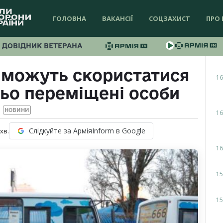
ГОЛОВНА
ВАКАНСІЇ
СОЦЗАХИСТ
ПРО 
ДОВІДНИК ВЕТЕРАНА
 можуть скористатися
16
ьо переміщені особи
НОВИНИ
16
Слідкуйте за АрміяInform в Google
хв.
16
15
15