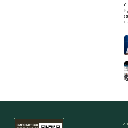
С
К
і 
н
pr