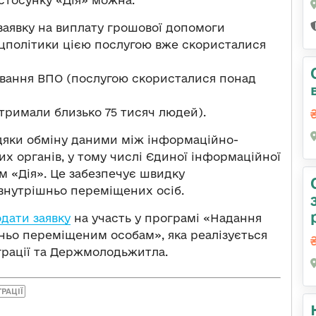
тосунку «Дія»‎‎ можна:
заявку на виплату грошової допомоги
цполітики цією послугою вже скористалися
вання ВПО (послугою скористалися понад
отримали близько 75 тисяч людей).
дяки обміну даними між інформаційно-
 органів, у тому числі Єдиної інформаційної
 «Дія»‎‎. Це забезпечує швидку
внутрішньо переміщених осіб.
дати заявку
на участь у програмі «‎Надання
ньо переміщеним особам»‎, яка реалізується
грації та Держмолодьжитла.
РАЦІЇ