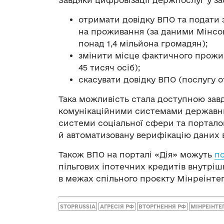
Завдяки цифровізації держпослуг у зас
отримати довідку ВПО та подати 
на проживання (за даними Мінсо
понад 1,4 мільйона громадян);
змінити місце фактичного прожи
45 тисяч осіб);
скасувати довідку ВПО (послугу 
Така можливість стала доступною зав
комунікаційними системами державних
системи соціальної сфери та порталом
й автоматизовану верифікацію даних 
Також ВПО на порталі «Дія»‎‎ можуть
по
пільгових іпотечних кредитів внутріш
в межах спільного проєкту Мінреінте
STOPRUSSIA
АГРЕСІЯ РФ
ВТОРГНЕННЯ РФ
МІНРЕІНТЕГ