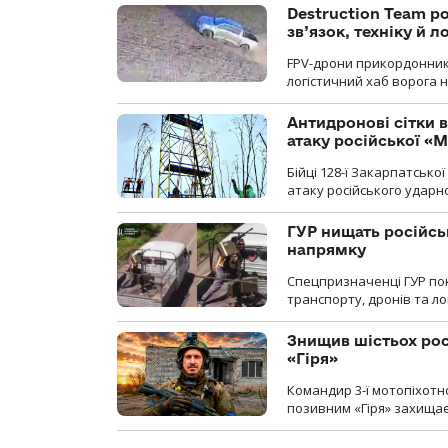
Destruction Team р
зв’язок, техніку й л
FPV-дрони прикордонників
логістичний хаб ворога 
Антидронові сітки в
атаку російської «М
Бійці 128-ї Закарпатсько
атаку російського ударн
ГУР нищать російськ
напрямку
Спецпризначенці ГУР пок
транспорту, дронів та ло
Знищив шістьох росі
«Гіря»
Командир 3-ї мотопіхотно
позивним «Гіря» захищає