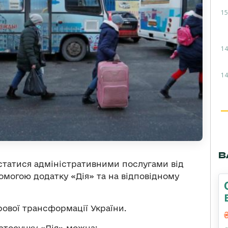
15
14
14
В
статися адміністративними послугами від
могою додатку «Дія»‎‎ та на відповідному
ової трансформації України.