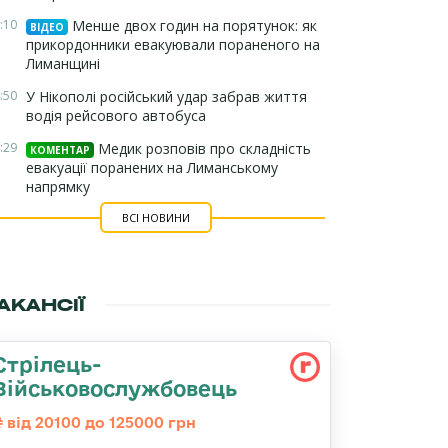
:10
Менше двох годин на порятунок: як
ВІДЕО
прикордонники евакуювали пораненого на
Лиманщині
:50
У Нікополі російський удар забрав життя
водія рейсового автобуса
:29
Медик розповів про складність
КОМЕНТАР
евакуації поранених на Лиманському
напрямку
ВСІ НОВИНИ
АКАНСІЇ
Стрілець-
Військовослужбовець
від 20100 до 125000 грн