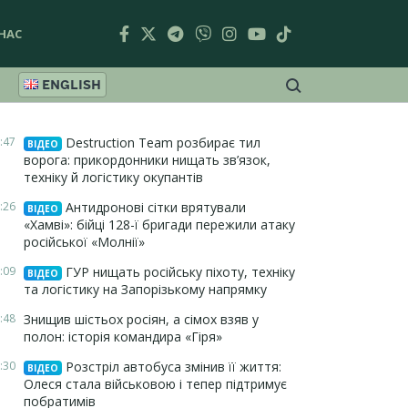
НАС
ENGLISH
:47
Destruction Team розбирає тил
ВІДЕО
ворога: прикордонники нищать зв’язок,
техніку й логістику окупантів
:26
Антидронові сітки врятували
ВІДЕО
«Хамві»: бійці 128-ї бригади пережили атаку
російської «Молнії»
:09
ГУР нищать російську піхоту, техніку
ВІДЕО
та логістику на Запорізькому напрямку
:48
Знищив шістьох росіян, а сімох взяв у
полон: історія командира «Гіря»
:30
Розстріл автобуса змінив її життя:
ВІДЕО
Олеся стала військовою і тепер підтримує
побратимів