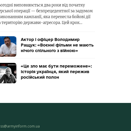
ьогодні виповнюється два роки від початку
урської операції — безпрецедентної за задумом
виконанням кампанії, яка перенесла бойові дії
а територію держави-агресора. Цей крок…
Актор і офіцер Володимир
Ращук: «Воєнні фільми не мають
нічого спільного з війною»
«Це зло має бути переможене»:
історія українця, який пережив
російський полон
ess@armyinform.com.ua