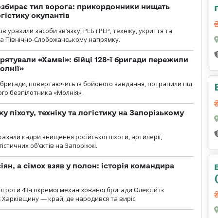
озбирає тил ворога: прикордонники нищать
огістику окупантів
 уразили засоби зв’язку, РЕБ і РЕР, техніку, укриття та
на Північно-Слобожанському напрямку.
рятували «Хамві»: бійці 128-ї бригади пережили
олнії»
ї бригади, повертаючись із бойового завдання, потрапили під
ого безпілотника «Молнія».
у піхоту, техніку та логістику на Запорізькому
азали кадри знищення російської піхоти, артилерії,
гістичних об’єктів на Запоріжжі.
ян, а сімох взяв у полон: історія командира
ї роти 43-ї окремої механізованої бригади Олексій із
 Харківщину — край, де народився та виріс.