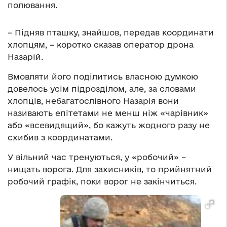
полювання.
– Підняв пташку, знайшов, передав координати
хлопцям, – коротко сказав оператор дрона
Назарій.
Вмовляти його поділитись власною думкою
довелось усім підрозділом, але, за словами
хлопців, небагатослівного Назарія вони
називають епітетами не менш ніж «чарівник»
або «всевидящий», бо кажуть жодного разу не
схибив з координатами.
У вільний час тренуються, у «робочий» –
нищать ворога. Для захисників, то прийнятний
робочий графік, поки ворог не закінчиться.