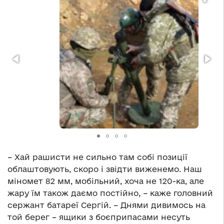
– Хай рашисти не сильно там собі позиції
облаштовують, скоро і звідти виженемо. Наш
міномет 82 мм, мобільний, хоча не 120-ка, але
жару їм також даємо постійно, – каже головний
сержант батареї Сергій. – Днями дивимось на
той берег – ящики з боєприпасами несуть