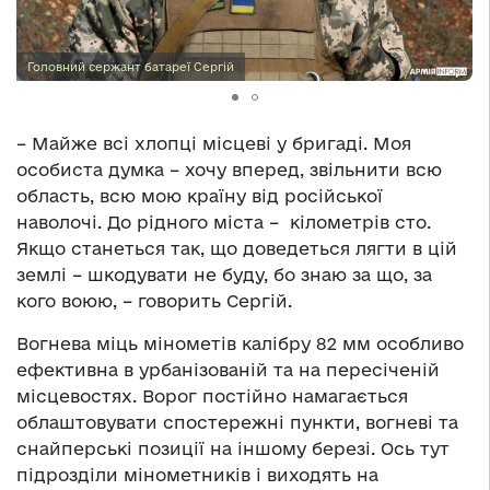
Головний сержант батареї Сергій
– Майже всі хлопці місцеві у бригаді. Моя
особиста думка – хочу вперед, звільнити всю
область, всю мою країну від російської
наволочі. До рідного міста – кілометрів сто.
Якщо станеться так, що доведеться лягти в цій
землі – шкодувати не буду, бо знаю за що, за
кого воюю, – говорить Сергій.
Вогнева міць мінометів калібру 82 мм особливо
ефективна в урбанізованій та на пересіченій
місцевостях. Ворог постійно намагається
облаштовувати спостережні пункти, вогневі та
снайперські позиції на іншому березі. Ось тут
підрозділи мінометників і виходять на