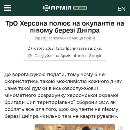
EN
ТрО Херсона полює на окупантів на
лівому березі Дніпра
ВІДЕО
РЕПОРТАЖІ З МІСЦЯ ПОДІЙ
2 Лютого 2023, 12:55
Прочитаєте за:
2
хв.
Слідкуйте за АрміяInform в Google
До ворога рукою подати, тому чому б не
скористатись такою можливістю кожного дня?
Саме такої думки військовослужбовці
мінометного розрахунку херсонської окремої
бригади Сил територіальної оборони ЗСУ, які
роблять все для того, щоб окупанти на лівому
березі Дніпра «сильно там не квартирували».