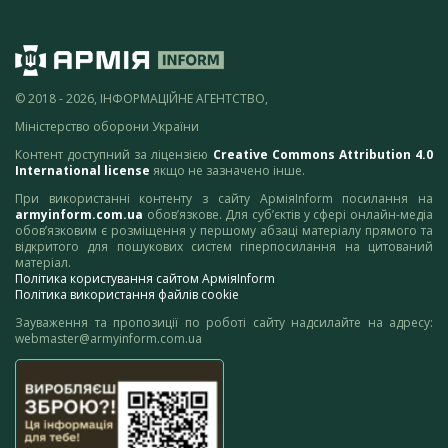
© 2018 - 2026, ІНФОРМАЦІЙНЕ АГЕНТСТВО,
Міністерство оборони України
Контент доступний за ліцензією
Creative Commons Attribution 4.0
International license
якщо не зазначено інше.
При використанні контенту з сайту АрміяInform посилання на
armyinform.com.ua
обов’язкове. Для суб’єктів у сфері онлайн-медіа
обов’язковим є розміщення у першому абзаці матеріалу прямого та
відкритого для пошукових систем гіперпосилання на цитований
матеріал.
Політика користування сайтом АрміяInform
Політика використання файлів cookie
Зауваження та пропозиції по роботі сайту надсилайте на адресу:
webmaster@armyinform.com.ua