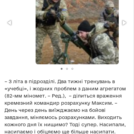
– З літа в підрозділі. Два тижні тренувань в
«учебці», і жодних проблем з даним агрегатом
(82-мм міномет. – Ред.), – ділиться враження
кремезний командир розрахунку Максим. –
День через день виїжджаємо на бойові
завдання, міняємось розрахунками. Виходить
кожного дня їх нищимо? Тоді супер. Насипали,
насипаємо і обіцяємо ще більше насипати.