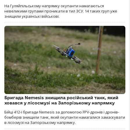
На Гуляйпільському напрямку окупанти намагаються
невеликими групами проникати в тил ЗСУ. 14 таких груп уже
знищили українські військові.
Бригада Nemesis знищила російський танк, який
ховався у лісосмузі на Запорізькому напрямку
Бійці 412-ї бригади Nemesis за допомогою FPV-дронів і дронів-
бомберів знищили танк, який окупанти намагалися замаскувати
в лісосмузі на Запорізькому напрямку.