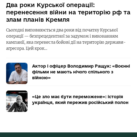
Два роки Курської операції:
перенесення війни на територію рф та
злам планів Кремля
Сьогодні виповнюється два роки від початку Курської
операції — безпрецедентної за задумом і виконанням
кампанії, яка перенесла бойові дії на територію держави-
агресора. Цей крок…
Актор і офіцер Володимир Ращук: «Воєнні
фільми не мають нічого спільного з
війною»
«Це зло має бути переможене»: історія
українця, який пережив російський полон