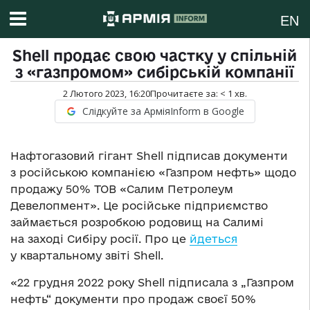
EN
Shell продає свою частку у спільній
з «газпромом» сибірській компанії
2 Лютого 2023, 16:20
Прочитаєте за:
< 1
хв.
Слідкуйте за АрміяInform в Google
Нафтогазовий гігант Shell підписав документи
з російською компанією «Газпром нефть» щодо
продажу 50% ТОВ «Салим Петролеум
Девелопмент». Це російське підприємство
займається розробкою родовищ на Салимі
на заході Сибіру росії. Про це
йдеться
у квартальному звіті Shell.
«22 грудня 2022 року Shell підписала з „Газпром
нефть“ документи про продаж своєї 50%