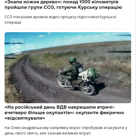
«Знали кожне дерево»: понад 1000 кілометрів
пройшли групи ССО, готуючи Курську операцію
ССО показали архівне відео процесу підготовки Курської
операції.
«На російський день ВДВ накришили втричі-
вчетверо більше окупантів»: окупанти феєрично
«відсвяткували»
На Олександрівському напрямку ворог спробував атакувати у
день свого свята, але зазнав великих втрат.