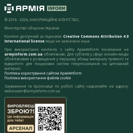
© 2018 - 2026, ІНФОРМАЦІЙНЕ АГЕНТСТВО,
Міністерство оборони України
Контент доступний за ліцензією
Creative Commons Attribution 4.0
International license
якщо не зазначено інше.
При використанні контенту з сайту АрміяInform посилання на
armyinform.com.ua
обов’язкове. Для суб’єктів у сфері онлайн-медіа
обов’язковим є розміщення у першому абзаці матеріалу прямого та
відкритого для пошукових систем гіперпосилання на цитований
матеріал.
Політика користування сайтом АрміяInform
Політика використання файлів cookie
Зауваження та пропозиції по роботі сайту надсилайте на адресу:
webmaster@armyinform.com.ua