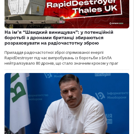
На ім’я “Швидкий винищувач”: у потенційній
боротьбі з дронами британці збираються
розраховувати на радіочастотну зброю
Приладдя радіочастотної зброї спрямованої енергії
RapidDestroyer під час випробувань із боротьби з БпЛА
нейтралізувало 80 дронів, що стало значним кроком у праг