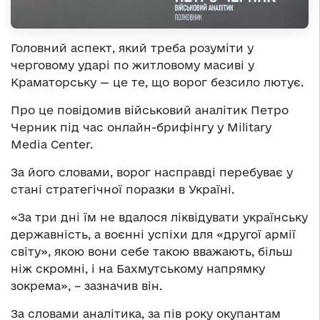
Головний аспект, який треба розуміти у
черговому ударі по житловому масиві у
Краматорську — це те, що ворог безсило лютує.
Про це повідомив військовий аналітик Петро
Черник під час онлайн-брифінгу у Military
Media Center.
За його словами, ворог насправді перебуває у
стані стратегічної поразки в Україні.
«За три дні їм не вдалося ліквідувати українську
державність, а воєнні успіхи для «другої армії
світу», якою вони себе такою вважають, більш
ніж скромні, і на Бахмутському напрямку
зокрема», – зазначив він.
За словами аналітика, за пів року окупантам