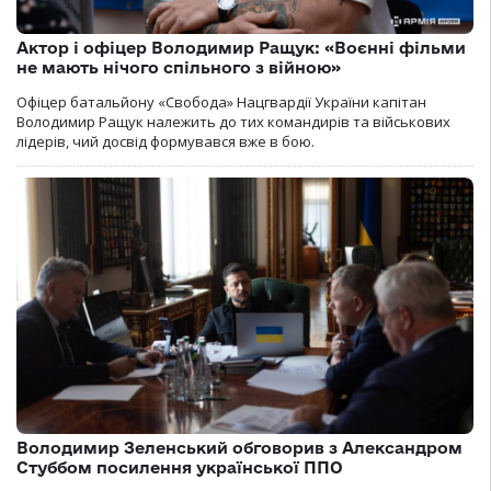
Актор і офіцер Володимир Ращук: «Воєнні фільми
не мають нічого спільного з війною»
Офіцер батальйону «Свобода» Нацгвардії України капітан
Володимир Ращук належить до тих командирів та військових
лідерів, чий досвід формувався вже в бою.
Володимир Зеленський обговорив з Александром
Стуббом посилення української ППО