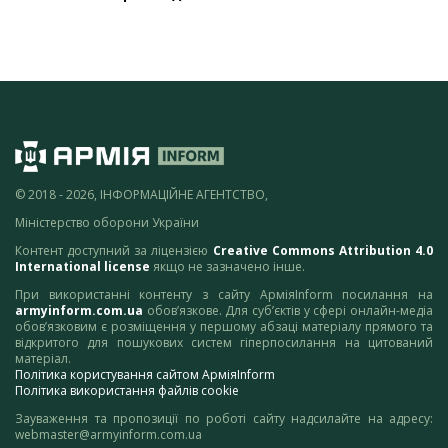
© 2018 - 2026, ІНФОРМАЦІЙНЕ АГЕНТСТВО,
Міністерство оборони України
Контент доступний за ліцензією
Creative Commons Attribution 4.0
International license
якщо не зазначено інше.
При використанні контенту з сайту АрміяInform посилання на
armyinform.com.ua
обов’язкове. Для суб’єктів у сфері онлайн-медіа
обов’язковим є розміщення у першому абзаці матеріалу прямого та
відкритого для пошукових систем гіперпосилання на цитований
матеріал.
Політика користування сайтом АрміяInform
Політика використання файлів cookie
Зауваження та пропозиції по роботі сайту надсилайте на адресу:
webmaster@armyinform.com.ua