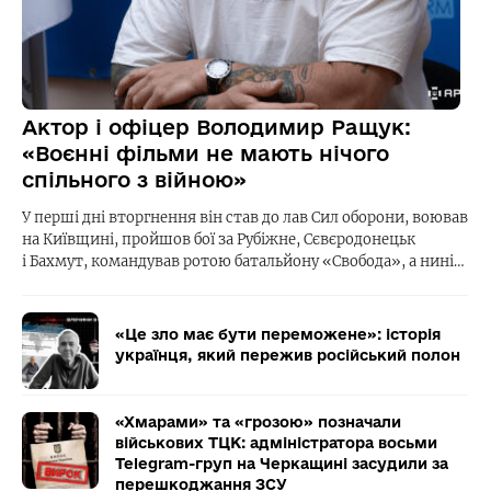
Актор і офіцер Володимир Ращук:
«Воєнні фільми не мають нічого
спільного з війною»
У перші дні вторгнення він став до лав Сил оборони, воював
на Київщині, пройшов бої за Рубіжне, Сєвєродонецьк
і Бахмут, командував ротою батальйону «Свобода», а нині…
«Це зло має бути переможене»: історія
українця, який пережив російський полон
«Хмарами» та «грозою» позначали
військових ТЦК: адміністратора восьми
Telegram-груп на Черкащині засудили за
перешкоджання ЗСУ