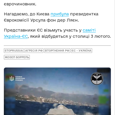
єврочиновник.
Нагадаємо, до Києва
прибула
президентка
Єврокомісії Урсула фон дер Ляєн.
Представники ЄС візьмуть участь у
саміті
Україна-ЄС
, який відбудеться у столиці 3 лютого.
STOPRUSSIA
АГРЕСІЯ РФ
ВТОРГНЕННЯ РФ
ЄС - УКРАЇНА
ЖОЗЕП БОРРЕЛЬ