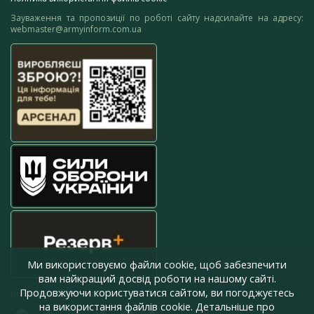
Зауваження та пропозиції по роботі сайту надсилайте на адресу:
webmaster@armyinform.com.ua
Ми використовуємо файли cookie, щоб забезпечити
вам найкращий досвід роботи на нашому сайті.
Продовжуючи користуватися сайтом, ви погоджуєтесь
press@armyinform.com.ua
на використання файлів cookie. Детальніше про