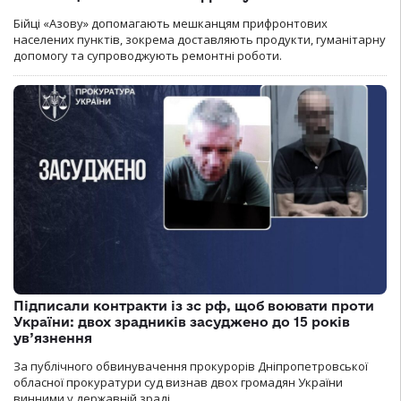
Бійці «Азову» допомагають мешканцям прифронтових
населених пунктів, зокрема доставляють продукти, гуманітарну
допомогу та супроводжують ремонтні роботи.
Підписали контракти із зс рф, щоб воювати проти
України: двох зрадників засуджено до 15 років
ув’язнення
За публічного обвинувачення прокурорів Дніпропетровської
обласної прокуратури суд визнав двох громадян України
винними у державній зраді.