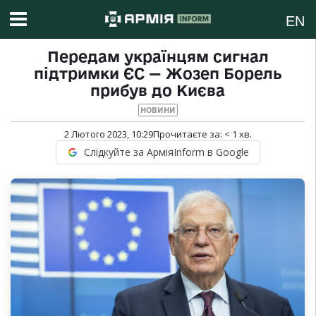
EN
Передам українцям сигнал
підтримки ЄС — Жозеп Борель
прибув до Києва
НОВИНИ
2 Лютого 2023, 10:29
Прочитаєте за:
< 1
хв.
Слідкуйте за АрміяInform в Google