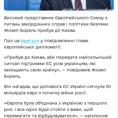
Високий представник Європейського Союзу з
питань закордонних справ і політики безпеки
Жозеп Борель прибув до Києва.
Про це
йдеться
у повідомленні глави
європейської дипломатії.
«Прибув до Києва, аби передати найсильніший
сигнал підтримки ЄС усім українцям, які
захищають свою країну», — повідомив Жозеп
Борель.
Він нагадав, що допомога ЄС Україні сягнула 50
мільярдів євро з початку війни росії.
«Європа була об’єднана з Україною з першого
дня. І все одно буде стояти з вами, щоб
перемагати та відбудовуватися», — наголосив