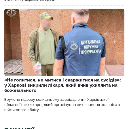
«Не голитися, не митися і скаржитися на сусідів»:
у Харкові викрили лікаря, який вчив ухилянта на
божевільного
Вручено підозру колишньому заввідділення Харківської
обласної психлікарні, який організував виключення чоловіка з
військового обліку.