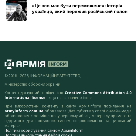
«Це зло має бути переможене»: історія
українця, який пережив російський полон
© 2018 - 2026, ІНФОРМАЦІЙНЕ АГЕНТСТВО,
Міністерство оборони України
Контент доступний за ліцензією
Creative Commons Attribution 4.0
International license
якщо не зазначено інше.
При використанні контенту з сайту АрміяInform посилання на
armyinform.com.ua
обов’язкове. Для суб’єктів у сфері онлайн-медіа
обов’язковим є розміщення у першому абзаці матеріалу прямого та
відкритого для пошукових систем гіперпосилання на цитований
матеріал.
Політика користування сайтом АрміяInform
Політика використання файлів cookie