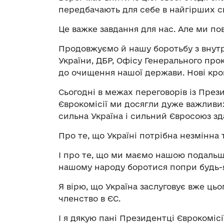
передбачають для себе в найгірших с
Це важке завдання для нас. Але ми по
Продовжуємо й нашу боротьбу з внутр
України, ДБР, Офісу Генерального про
до очищення нашої держави. Нові кро
Сьогодні в межах переговорів із През
Єврокомісії ми досягли дуже важливих
сильна Україна і сильний Євросоюз зд
Про те, що Україні потрібна незмінна т
І про те, що ми маємо нашою подальш
нашому народу боротися попри будь-я
Я вірю, що Україна заслуговує вже цьо
членство в ЄС.
І я дякую пані Президентці Єврокомісії