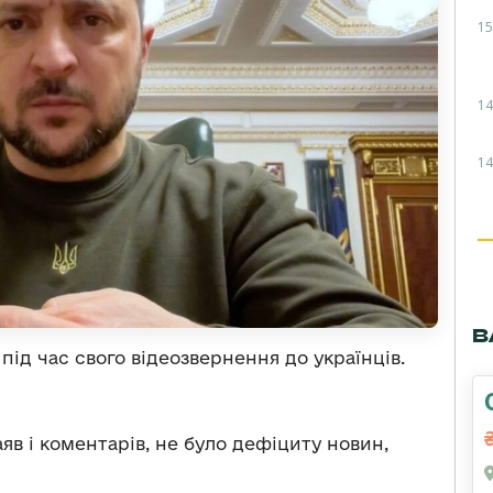
15
14
14
В
під час свого відеозвернення до українців.
яв і коментарів, не було дефіциту новин,