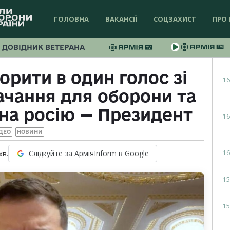
ГОЛОВНА
ВАКАНСІЇ
СОЦЗАХИСТ
ПРО 
ДОВІДНИК ВЕТЕРАНА
орити в один голос зі
16
ачання для оборони та
на росію — Президент
16
ДЕО
НОВИНИ
16
Слідкуйте за АрміяInform в Google
хв.
15
15