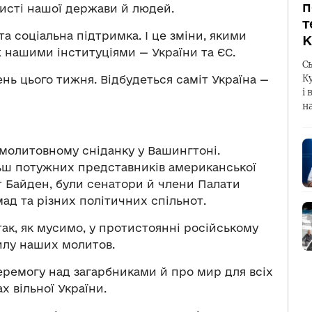
п
хисті нашої держави й людей.
т
та соціальна підтримка. І це зміни, якими
К
 нашими інституціями — України та ЄС.
С
К
нь цього тижня. Відбудеться саміт Україна —
і 
н
 молитовному сніданку у Вашингтоні.
ільш потужних представників американської
т Байден, були сенатори й члени Палати
мад та різних політичних спільнот.
так, як мусимо, у протистоянні російському
илу наших молитов.
еремогу над загарбниками й про мир для всіх
х вільної України.