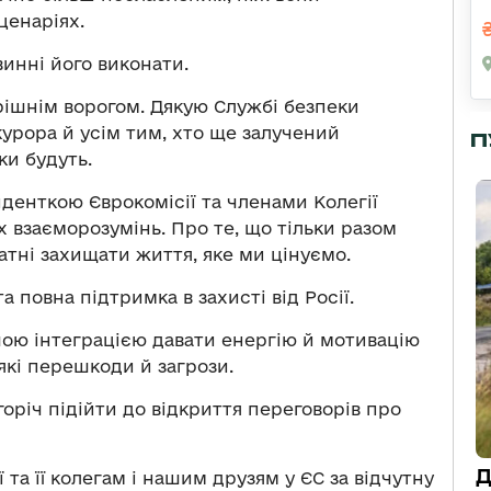
ценаріях.
винні його виконати.
ішнім ворогом. Дякую Службі безпеки
курора й усім тим, хто ще залучений
П
ки будуть.
иденткою Єврокомісії та членами Колегії
 взаєморозумінь. Про те, що тільки разом
атні захищати життя, яке ми цінуємо.
а повна підтримка в захисті від Росії.
ою інтеграцією давати енергію й мотивацію
кі перешкоди й загрози.
горіч підійти до відкриття переговорів про
Д
 та її колегам і нашим друзям у ЄС за відчутну