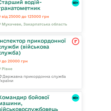
Старший водій-
гранатометник
від 25000 до 125000 грн
Мукачеве, Закарпатська область
Інспектор прикордонної
служби (військова
служба)
до 20000 грн
Рівне
Державна прикордонна служба
України
Командиp бойової
машини,
військовослужбовець