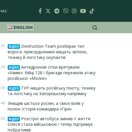
НАС
ENGLISH
:47
Destruction Team розбирає тил
ВІДЕО
ворога: прикордонники нищать зв’язок,
техніку й логістику окупантів
:26
Антидронові сітки врятували
ВІДЕО
«Хамві»: бійці 128-ї бригади пережили атаку
російської «Молнії»
:09
ГУР нищать російську піхоту, техніку
ВІДЕО
та логістику на Запорізькому напрямку
:48
Знищив шістьох росіян, а сімох взяв у
полон: історія командира «Гіря»
:30
Розстріл автобуса змінив її життя:
ВІДЕО
Олеся стала військовою і тепер підтримує
побратимів