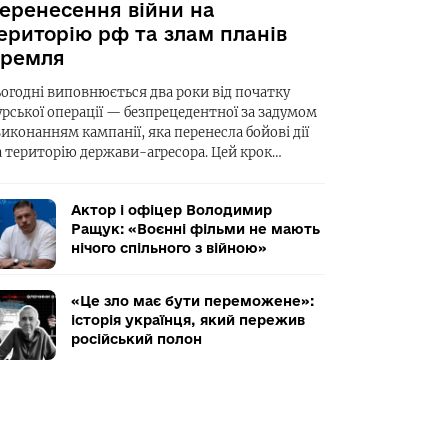
еренесення війни на
ериторію рф та злам планів
ремля
ьогодні виповнюється два роки від початку
урської операції — безпрецедентної за задумом
виконанням кампанії, яка перенесла бойові дії
а територію держави-агресора. Цей крок…
Актор і офіцер Володимир
Ращук: «Воєнні фільми не мають
нічого спільного з війною»
«Це зло має бути переможене»:
історія українця, який пережив
російський полон