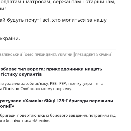
солдатам і матросам, сержантам і старшинам,
ий!
ай будуть почуті всі, хто молиться за нашу
України.
ЗЕЛЕНСЬКИЙ
ОФІС ПРЕЗИДЕНТА УКРАЇНИ
ПРЕЗИДЕНТ УКРАЇНИ
озбирає тил ворога: прикордонники нищать
огістику окупантів
 уразили засоби зв’язку, РЕБ і РЕР, техніку, укриття та
на Північно-Слобожанському напрямку.
рятували «Хамві»: бійці 128-ї бригади пережили
олнії»
ї бригади, повертаючись із бойового завдання, потрапили під
ого безпілотника «Молнія».