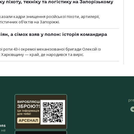
у піхоту, техніку та логістику на Запорізькому
азали кадри знищення російської піхоти, артилерії,
гістичних об’єктів на Запоріжжі.
ян, а сімох взяв у полон: історія командира
ї роти 43-ї окремої механізованої бригади Олексій із
 Харківщину — край, де народився та виріс.
pr
ons
не