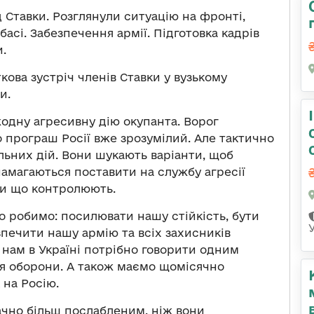
 Ставки. Розглянули ситуацію на фронті,
асі. Забезпечення армії. Підготовка кадрів
и.
ткова зустріч членів Ставки у вузькому
и.
одну агресивну дію окупанта. Ворог
о програш Росії вже зрозумілий. Але тактично
льних дій. Вони шукають варіанти, щоб
намагаються поставити на службу агресії
оки що контролюють.
 робимо: посилювати нашу стійкість, бути
печити нашу армію та всіх захисників
нам в Україні потрібно говорити одним
ля оборони. А також маємо щомісячно
 на Росію.
значно більш послабленим, ніж вони