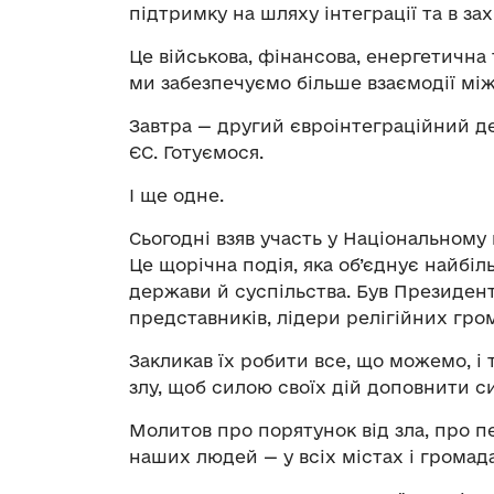
підтримку на шляху інтеграції та в за
Це військова, фінансова, енергетична 
ми забезпечуємо більше взаємодії між
Завтра — другий євроінтеграційний де
ЄС. Готуємося.
І ще одне.
Сьогодні взяв участь у Національному
Це щорічна подія, яка об’єднує найб
держави й суспільства. Був Президен
представників, лідери релігійних гро
Закликав їх робити все, що можемо, і 
злу, щоб силою своїх дій доповнити с
Молитов про порятунок від зла, про п
наших людей — у всіх містах і громада