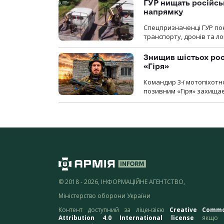
ГУР нищать російськ
напрямку
Спецпризначенці ГУР пок
транспорту, дронів та ло
Знищив шістьох росі
«Гіря»
Командир 3-ї мотопіхотно
позивним «Гіря» захищає
© 2018 - 2026, ІНФОРМАЦІЙНЕ АГЕНТСТВО,
Міністерство оборони України
Контент доступний за ліцензією
Creative Comm
Attribution 4.0 International license
якщо 