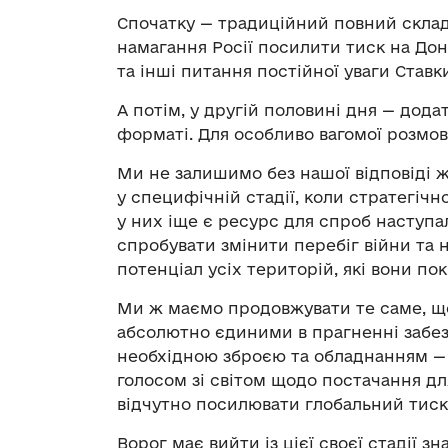
Спочатку — традиційний повний склад
намагання Росії посилити тиск на Донб
та інші питання постійної уваги Ставк
А потім, у другій половині дня — дода
форматі. Для особливо вагомої розмов
Ми не залишимо без нашої відповіді ж
у специфічній стадії, коли стратегічн
у них іще є ресурс для спроб наступа
спробувати змінити перебіг війни та 
потенціал усіх територій, які вони п
Ми ж маємо продовжувати те саме, що
абсолютно єдиними в прагненні забез
необхідною зброєю та обладнанням — 
голосом зі світом щодо постачання д
відчутно посилювати глобальний тиск
Ворог має вийти із цієї своєї стадії 