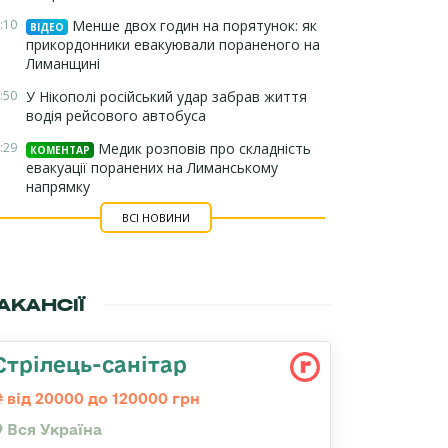
:10
Менше двох годин на порятунок: як
ВІДЕО
прикордонники евакуювали пораненого на
Лиманщині
:50
У Нікополі російський удар забрав життя
водія рейсового автобуса
:29
Медик розповів про складність
КОМЕНТАР
евакуації поранених на Лиманському
напрямку
ВСІ НОВИНИ
АКАНСІЇ
Стрілець-санітар
від 20000 до 120000 грн
Вся Україна