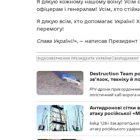
Я дякую кожному нашому воїну! Усім 
офіцерам і генералам! Усім, хто стійк
Я дякую всім, хто допомагає Україні! Х
перемогу!
Слава Україні!»
, — написав Президент 
ВІДЕОЗВЕРНЕННЯ ПРЕЗИДЕНТА УКРАЇНИ
ВОЛОДИМИР 
Destruction Team р
зв’язок, техніку й л
FPV-дрони прикордонників
логістичний хаб ворога 
Антидронові сітки в
атаку російської «М
Бійці 128-ї Закарпатсько
атаку російського ударн