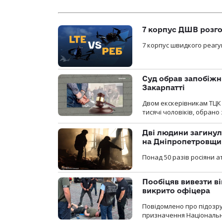
7 корпус ДШВ розго
7 корпус швидкого реагу
Суд обрав запобіжн
Закарпатті
Двом екскерівникам ТЦК 
тисячі чоловіків, обрано
Дві людини загинул
на Дніпропетровщи
Понад 50 разів росіяни 
Пообіцяв вивезти ві
викрито офіцера
Повідомлено про підозр
призначення Національної 