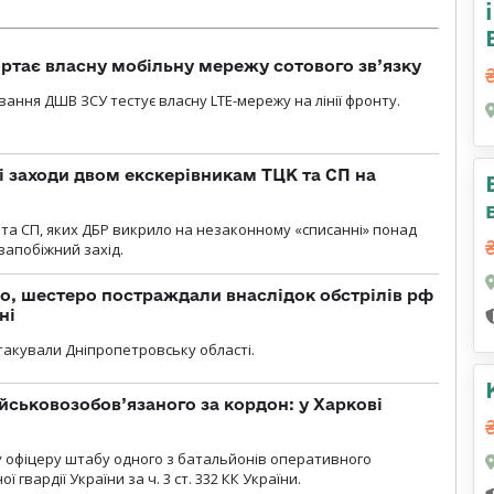
ртає власну мобільну мережу сотового зв’язку
вання ДШВ ЗСУ тестує власну LTE-мережу на лінії фронту.
і заходи двом екскерівникам ТЦК та СП на
та СП, яких ДБР викрило на незаконному «списанні» понад
 запобіжний захід.
о, шестеро постраждали внаслідок обстрілів рф
ні
атакували Дніпропетровську області.
йськовозобов’язаного за кордон: у Харкові
у офіцеру штабу одного з батальйонів оперативного
гвардії України за ч. 3 ст. 332 КК України.