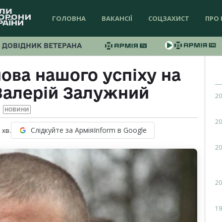
ГОЛОВНА
ВАКАНСІЇ
СОЦЗАХИСТ
ПРО 
ДОВІДНИК ВЕТЕРАНА
ова нашого успіху на
Валерій Залужний
20
НОВИНИ
20
Слідкуйте за АрміяInform в Google
1
хв.
20
20
19