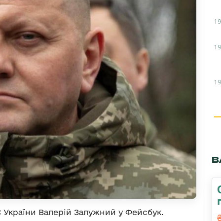
19
19
19
В
 України Валерій Залужний у Фейсбук.