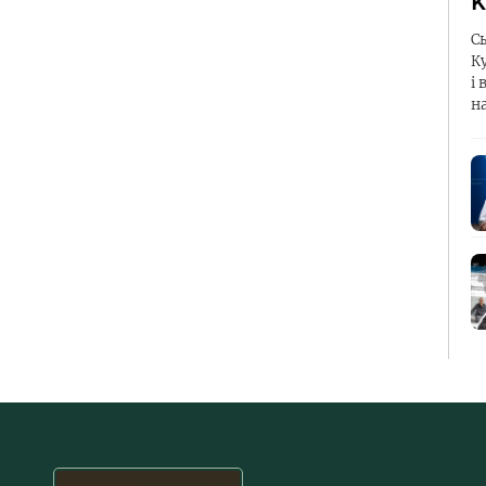
К
С
К
і 
н