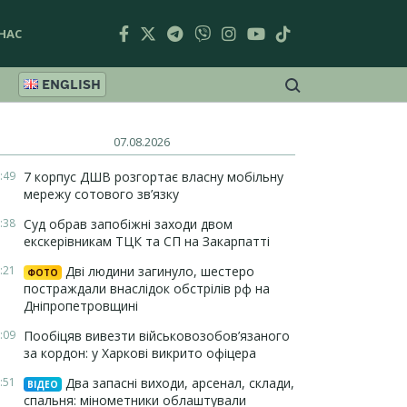
НАС
ENGLISH
07.08.2026
:49
7 корпус ДШВ розгортає власну мобільну
мережу сотового зв’язку
:38
Суд обрав запобіжні заходи двом
екскерівникам ТЦК та СП на Закарпатті
:21
Дві людини загинуло, шестеро
ФОТО
постраждали внаслідок обстрілів рф на
Дніпропетровщині
:09
Пообіцяв вивезти військовозобов’язаного
за кордон: у Харкові викрито офіцера
:51
Два запасні виходи, арсенал, склади,
ВІДЕО
спальня: мінометники облаштували