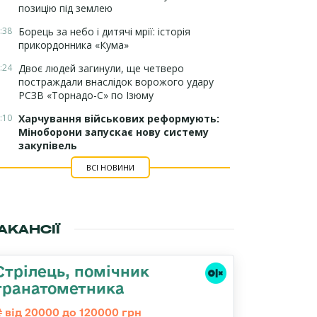
позицію під землею
:38
Борець за небо і дитячі мрії: історія
прикордонника «Кума»
:24
Двоє людей загинули, ще четверо
постраждали внаслідок ворожого удару
РСЗВ «Торнадо-С» по Ізюму
:10
Харчування військових реформують:
Міноборони запускає нову систему
закупівель
ВСІ НОВИНИ
АКАНСІЇ
Стрілець, помічник
гранатометника
від 20000 до 120000 грн