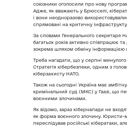
союзники оголосили про нову програм
Адже, як вважають у Брюсселі, кібера
і вони неодноразово використовувалися
спрямовані на критичну інфраструкту
За словами Генерального секретаря Н
багатьох років активно співпрацює та 
зокрема шляхом обміну інформацією 
Треба нагадати, що у серпні минулого
Стратегія кібербезпеки, одним з голов
кіберзахисту НАТО.
Також на сьогодні Україна має амбіт
кримінальний суд (МКС) у Гаазі, що пе
воєнними злочинами.
Як відомо, зараз кібернапади не вход
як форма воєнного злочину. Юристи-
переслідував російські кібератаки, а