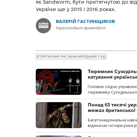
як Sandworm, бути притягнутою до від
України ще у 2015 і 2016 роках.
ВАЛЕРІЙ ГАСТИНЩИКОВ
Кореспондент АрміяInform
ВТОРГНЕННЯ РФ
МІЖНАРОДНИЙ СУД
Тюремник Суходільс
катування українсь
Головне слідче управлінн
тюремнику Суходільської
Понад 63 тисячі ук
межах британської 
Багатонаціональна навча
відзначає чотири роки ро