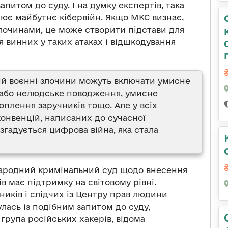
апитом до суду. І на думку експертів, така
нює майбутнє кібервійн. Якщо МКС визнає,
злочинами, це може створити підстави для
 винних у таких атаках і відшкодування
ій воєнні злочини можуть включати умисне
я або нелюдське поводження, умисне
оплення заручників тощо. Але у всіх
онвенцій, написаних до сучасної
 згадується цифрова війна, яка стала
народний кримінальний суд щодо внесення
в має підтримку на світовому рівні.
иків і слідчих із Центру прав людини
лась із подібним запитом до суду,
група російських хакерів, відома