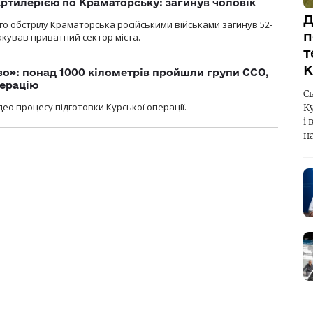
ртилерією по Краматорську: загинув чоловік
Д
го обстрілу Краматорська російськими військами загинув 52-
п
акував приватний сектор міста.
т
К
о»: понад 1000 кілометрів пройшли групи ССО,
перацію
С
ео процесу підготовки Курської операції.
К
і 
н