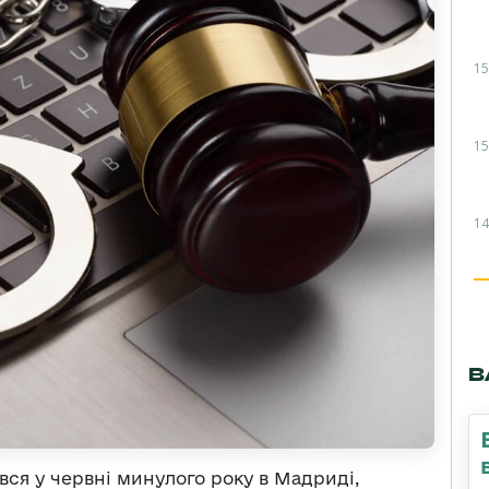
15
15
14
В
вся у червні минулого року в Мадриді,