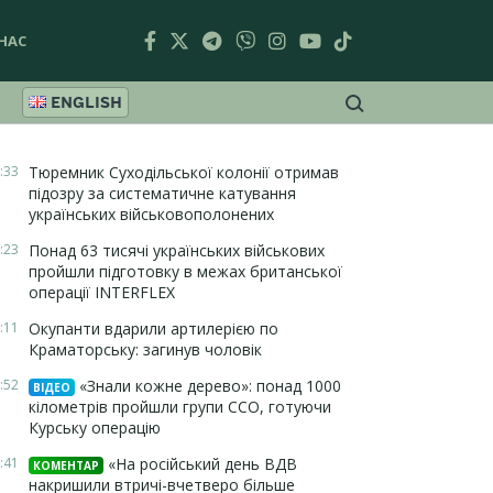
НАС
ENGLISH
:33
Тюремник Суходільської колонії отримав
підозру за систематичне катування
українських військовополонених
:23
Понад 63 тисячі українських військових
пройшли підготовку в межах британської
операції INTERFLEX
:11
Окупанти вдарили артилерією по
Краматорську: загинув чоловік
:52
«Знали кожне дерево»: понад 1000
ВІДЕО
кілометрів пройшли групи ССО, готуючи
Курську операцію
:41
«На російський день ВДВ
КОМЕНТАР
накришили втричі-вчетверо більше