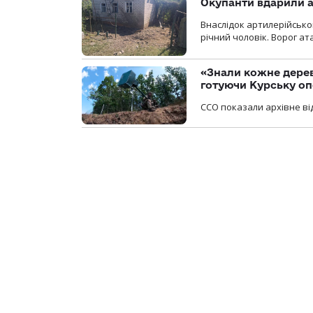
Окупанти вдарили а
Внаслідок артилерійсько
річний чоловік. Ворог ат
«Знали кожне дерев
готуючи Курську о
ССО показали архівне від