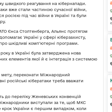
у швидкого реагування на кібернапади.
таки вже стали частиною сучасної війни,
 росією під час війни в Україні та були
ру.
АТО Єнса Столтенберга, Альянс протягом
допомагає Україні у сфері кіберзахисту,
про шкідливі комп’ютерні програми.
 року в Україні була затверджена нова
них елементів якої й є інтеграція з системою
ну мету, переконати Міжнародний
вні російські кібератаки треба вважати
ять до переліку Женевських конвенцій
міжнародники виступали за те, щоб МКС
ле крок України є першим випадком, коли