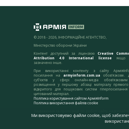
© 2018 - 2026, ІНФОРМАЦІЙНЕ АГЕНТСТВО,
Міністерство оборони України
Контент доступний за ліцензією
Creative Comm
Attribution 4.0 International license
якщо 
зазначено інше.
При використанні контенту з сайту АрміяInf
посилання на
armyinform.com.ua
обов’язкове. 
суб’єктів у сфері онлайн-медіа обов’язкови
розміщення у першому абзаці матеріалу прямого
відкритого для пошукових систем гіперпосилання
цитований матеріал.
Політика користування сайтом АрміяInform
Політика використання файлів cookie
Зауваження та пропозиції по роботі сайту надсилайте
Ми використовуємо файли cookie, щоб забезпе
адресу:
webmaster@armyinform.com.ua
використанн