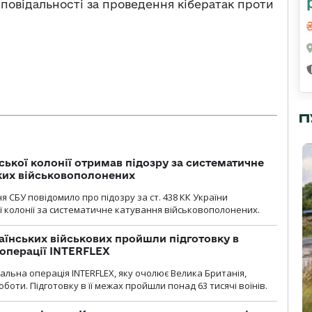
повідальності за проведення кібератак проти
П
ької колонії отримав підозру за систематичне
ких військовополонених
я СБУ повідомило про підозру за ст. 438 КК України
 колонії за систематичне катування військовополонених.
раїнських військових пройшли підготовку в
операції INTERFLEX
льна операція INTERFLEX, яку очолює Велика Британія,
боти. Підготовку в її межах пройшли понад 63 тисячі воїнів.