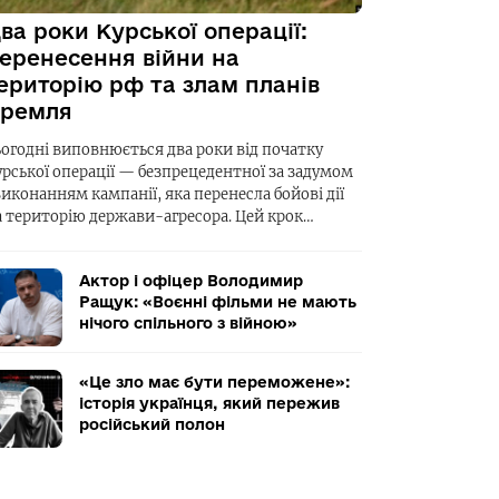
ва роки Курської операції:
еренесення війни на
ериторію рф та злам планів
ремля
ьогодні виповнюється два роки від початку
урської операції — безпрецедентної за задумом
виконанням кампанії, яка перенесла бойові дії
а територію держави-агресора. Цей крок…
Актор і офіцер Володимир
Ращук: «Воєнні фільми не мають
нічого спільного з війною»
«Це зло має бути переможене»:
історія українця, який пережив
російський полон