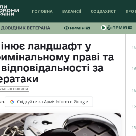
ГОЛОВНА
ВАКАНСІЇ
СОЦЗАХИСТ
ПРО 
ДОВІДНИК ВЕТЕРАНА
мінює ландшафт у
16
имінальному праві та
відповідальності за
16
ератаки
УАЛЬНІ НОВИНИ
16
Слідкуйте за АрміяInform в Google
хв.
15
15