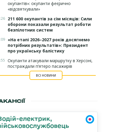
окупантів»: окупанти феєрично
«відсвяткували»
:26
211 600 окупантів за сім місяців: Сили
оборони показали результат роботи
безпілотних систем
:09
«На етапі 2026–2027 років досягнемо
потрібних результатів»: Президент
про українську балістику
:55
Окупанти атакували маршрутку в Херсоні,
постраждали п’ятеро пасажирів
ВСІ НОВИНИ
АКАНСІЇ
Водій-електрик,
військовослужбовець