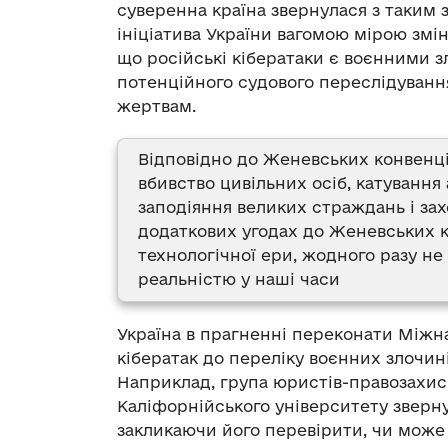
суверенна країна звернулася з таким з
ініціатива України вагомою мірою змі
що російські кібератаки є воєнними 
потенційного судового переслідування
жертвам.
Відповідно до Женевських конвенц
вбивство цивільних осіб, катуванн
заподіяння великих страждань і зах
додаткових угодах до Женевських к
технологічної ери, жодного разу не
реальністю у наші часи
Україна в прагненні переконати Між
кібератак до переліку воєнних злочині
Наприклад, група юристів-правозахисн
Каліфорнійського університету зверну
закликаючи його перевірити, чи може 