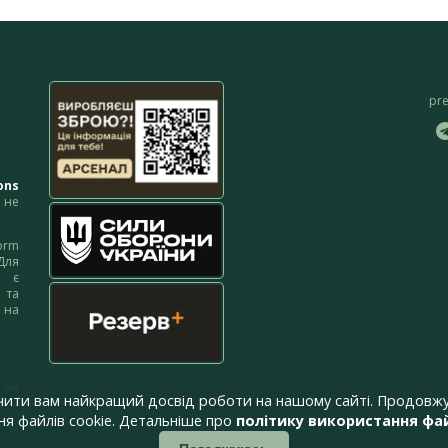
pr
ons
не
orm
Для
м є
 та
 на
 на
чити вам найкращий досвід роботи на нашому сайті. Продовжу
я файлів cookie. Детальніше про
політику використання фай