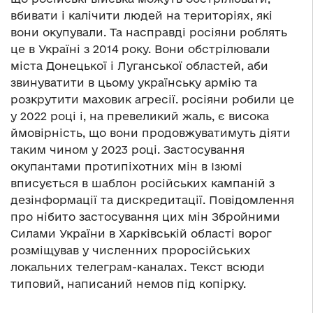
вбивати і калічити людей на територіях, які
вони окупували. Та насправді росіяни роблять
це в Україні з 2014 року. Вони обстрілювали
міста Донецької і Луганської областей, аби
звинуватити в цьому українську армію та
розкрутити маховик агресії.
росіяни робили це
у 2022 році і, на превеликий жаль, є висока
ймовірність, що вони продовжуватимуть діяти
таким чином у 2023 році. Застосування
окупантами протипіхотних мін в Ізюмі
вписується в шаблон російських кампаній з
дезінформації та дискредитації. Повідомлення
про нібито застосування цих мін Збройними
Силами України в Харківській області ворог
розміщував у численних проросійських
локальних телеграм-каналах. Текст всюди
типовий, написаний немов під копірку.