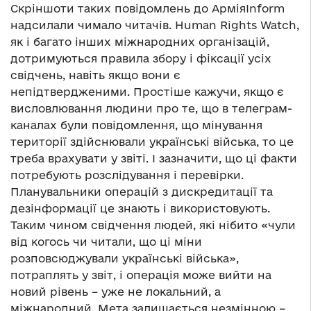
Скріншоти таких повідомлень до АрміяInform
надсилали чимало читачів.
Human Rights Watch,
як і багато інших міжнародних організацій,
дотримуються правила збору і фіксації усіх
свідчень, навіть якщо вони є
непідтвердженими. Простіше кажучи, якщо є
висловлювання людини про те, що в телеграм-
каналах були повідомлення, що мінування
території здійснювали українські війська, то це
треба врахувати у звіті. І зазначити, що ці факти
потребують розслідування і перевірки.
Планувальники операцій з дискредитації та
дезінформації це знають і використовують.
Таким чином свідчення людей, які нібито «чули
від когось чи читали, що ці міни
розповсюджували українські війська»,
потраплять у звіт, і операція може вийти на
новий рівень – уже не локальний, а
міжнародний. Мета залишається незмінною –