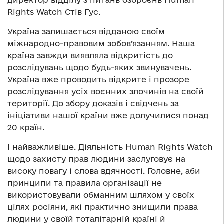
директор відділу з питань озброєнь Human
Rights Watch Стів Гус.
Україна залишається відданою своїм
міжнародно-правовим зобов’язанням. Наша
країна завжди виявляла відкритість до
розслідувань щодо будь-яких звинувачень.
Україна вже проводить відкрите і прозоре
розслідування усіх воєнних злочинів на своїй
території. До збору доказів і свідчень за
ініціативи нашої країни вже долучилися понад
20 країн.
І найважливіше. Діяльність Human Rights Watch
щодо захисту прав людини заслуговує на
високу повагу і слова вдячності. Головне, аби
принципи та правила організації не
використовували обманним шляхом у своїх
цілях росіяни, які практично знищили права
людини у своїй тоталітарній країні й