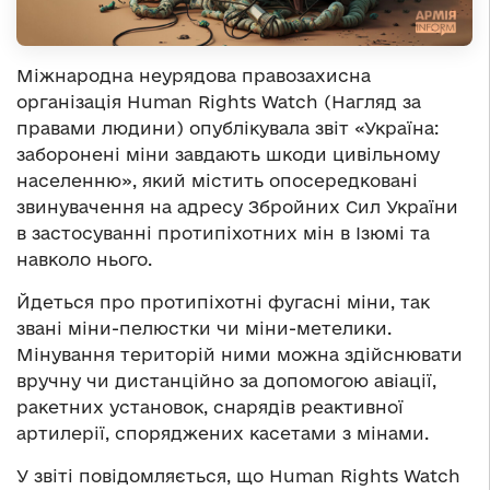
Міжнародна неурядова правозахисна
організація Human Rights Watch (Нагляд за
правами людини) опублікувала звіт «Україна:
заборонені міни завдають шкоди цивільному
населенню», який
містить опосередковані
звинувачення на адресу Збройних Сил України
в застосуванні протипіхотних мін в Ізюмі та
навколо нього.
Йдеться про протипіхотні фугасні міни, так
звані міни-пелюстки чи міни-метелики.
Мінування територій ними можна здійснювати
вручну чи дистанційно за допомогою авіації,
ракетних установок, снарядів реактивної
артилерії, споряджених касетами з мінами.
У звіті повідомляється, що
Human Rights Watch