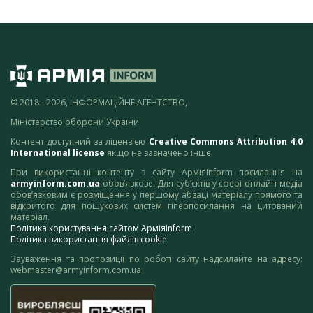
© 2018 - 2026, ІНФОРМАЦІЙНЕ АГЕНТСТВО,
Міністерство оборони України
Контент доступний за ліцензією
Creative Commons Attribution 4.0
International license
якщо не зазначено інше.
При використанні контенту з сайту АрміяInform посилання на
armyinform.com.ua
обов’язкове. Для суб’єктів у сфері онлайн-медіа
обов’язковим є розміщення у першому абзаці матеріалу прямого та
відкритого для пошукових систем гіперпосилання на цитований
матеріал.
Політика користування сайтом АрміяInform
Політика використання файлів cookie
Зауваження та пропозиції по роботі сайту надсилайте на адресу:
webmaster@armyinform.com.ua