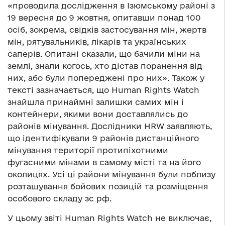
«проводила дослідження в Ізюмському районі з
19 вересня до 9 жовтня, опитавши понад 100
осіб, зокрема, свідків застосування мін, жертв
мін, рятувальників, лікарів та українських
саперів. Опитані сказали, що бачили міни на
землі, знали когось, хто дістав поранення від
них, або були попереджені про них». Також у
тексті зазначається, що Human Rights Watch
знайшла принаймні залишки самих мін і
контейнери, якими вони доставлялись до
районів мінування. Дослідники HRW заявляють,
що ідентифікували 9 районів дистанційного
мінування території протипіхотними
фугасними мінами в самому місті та на його
околицях. Усі ці райони мінування були поблизу
розташування бойових позицій та розміщення
особового складу зс рф.
У цьому звіті Human Rights Watch не виключає,