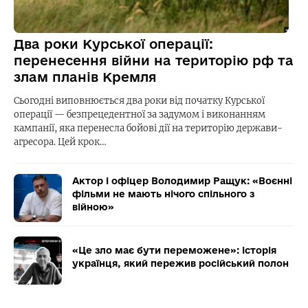
Два роки Курської операції:
перенесення війни на територію рф та
злам планів Кремля
Сьогодні виповнюється два роки від початку Курської
операції — безпрецедентної за задумом і виконанням
кампанії, яка перенесла бойові дії на територію держави-
агресора. Цей крок…
Актор і офіцер Володимир Ращук: «Воєнні
фільми не мають нічого спільного з
війною»
«Це зло має бути переможене»: історія
українця, який пережив російський полон