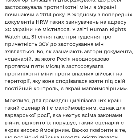
застосовувала протипіхотні міни в Україні
починаючи з 2014 року. В жодному з попередніх
документів HRW таких звинувачень на адресу
ЗС України не містилося. У звіті
Human Rights
Watch від 31 січня таке припущення про
причетність ЗСУ до застосування мін
з’являється. Бо, як зазначають автори документа,
«сценарій, за якого Росія неодноразово
протягом п’яти місяців застосовувала
протипіхотні міни проти власних військ і на
території, яку вона сподівалася взяти під свій
постійний контроль, є вкрай малоймовірним».
Можливо, для громадян цивілізованих країн
такий сценарій і є малоймовірним, однак для
варварської росії, яка нехтує всіма законами
війни, відкрито їх порушує, такий сценарій є
якраз високо ймовірним. Важко повірити в те,
що російські війська можуть обстрілювати,