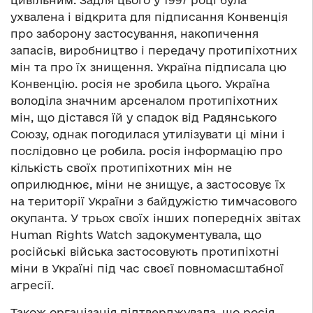
цивільним. Задля цього у 1997 році була
ухвалена і відкрита для підписання Конвенція
про заборону застосування, накопичення
запасів, виробництво і передачу протипіхотних
мін та про їх знищення. Україна підписала цю
Конвенцію. росія не зробила цього. Україна
володіла значним арсеналом протипіхотних
мін, що дістався їй у спадок від Радянського
Союзу, однак погодилася утилізувати ці міни і
послідовно це робила. росія інформацію про
кількість своїх протипіхотних мін не
оприлюднює, міни не знищує, а застосовує їх
на території України
з байдужістю тимчасового
окупанта. У трьох своїх інших попередніх звітах
Human Rights Watch задокументувала, що
російські війська застосовують протипіхотні
міни в Україні під час своєї повномасштабної
агресії.
Також організація підтверджувала, що росія