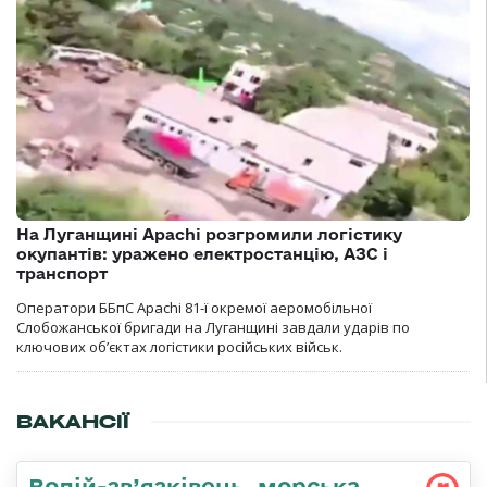
На Луганщині Apachi розгромили логістику
окупантів: уражено електростанцію, АЗС і
транспорт
Оператори ББпС Apachi 81-ї окремої аеромобільної
Слобожанської бригади на Луганщині завдали ударів по
ключових об’єктах логістики російських військ.
ВАКАНСІЇ
Водій-зв’язківець, морська