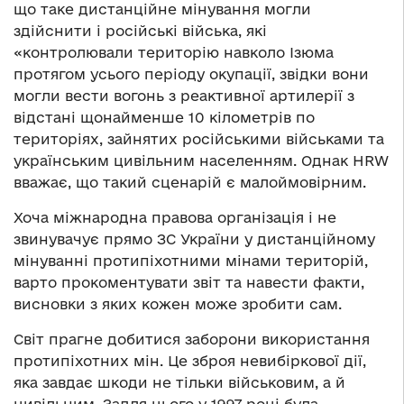
що таке дистанційне мінування могли
здійснити і російські війська, які
«контролювали територію навколо Ізюма
протягом усього періоду окупації, звідки вони
могли вести вогонь з реактивної артилерії з
відстані щонайменше 10 кілометрів по
територіях, зайнятих російськими військами та
українським цивільним населенням. Однак HRW
вважає, що такий сценарій є малоймовірним.
Хоча міжнародна правова організація і не
звинувачує прямо ЗС України у дистанційному
мінуванні протипіхотними мінами територій,
варто прокоментувати звіт та навести факти,
висновки з яких кожен може зробити сам.
Світ прагне добитися заборони використання
протипіхотних мін. Це зброя невибіркової дії,
яка завдає шкоди не тільки військовим, а й