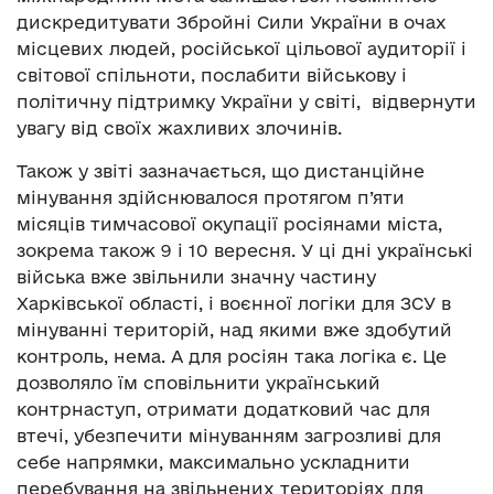
дискредитувати Збройні Сили України в очах
місцевих людей, російської цільової аудиторії і
світової спільноти, послабити військову і
політичну підтримку України у світі, відвернути
увагу від своїх жахливих злочинів.
Також у звіті зазначається, що дистанційне
мінування здійснювалося протягом п’яти
місяців тимчасової окупації росіянами міста,
зокрема також 9 і 10 вересня. У ці дні українські
війська вже звільнили значну частину
Харківської області, і воєнної логіки для ЗСУ в
мінуванні територій, над якими вже здобутий
контроль, нема. А для росіян така логіка є. Це
дозволяло їм сповільнити український
контрнаступ, отримати додатковий час для
втечі, убезпечити мінуванням загрозливі для
себе напрямки, максимально ускладнити
перебування на звільнених територіях для