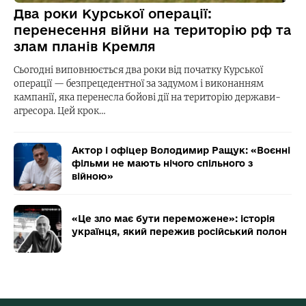
Два роки Курської операції:
перенесення війни на територію рф та
злам планів Кремля
Сьогодні виповнюється два роки від початку Курської
операції — безпрецедентної за задумом і виконанням
кампанії, яка перенесла бойові дії на територію держави-
агресора. Цей крок…
Актор і офіцер Володимир Ращук: «Воєнні
фільми не мають нічого спільного з
війною»
«Це зло має бути переможене»: історія
українця, який пережив російський полон