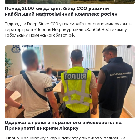
Понад 2000 км до цілі: бійці ССО уразили
найбільший нафтохімічний комплекс росіян
Підрозділи Deep Strike ССО у взаємодії з повстанським рухом на
території росії «Черная Искра» уразили «ЗапСибНефтехим» у
Тобольську Тюменської області рф.
Одержала гроші з пораненого військового: на
Прикарпатті викрили лікарку
В Івано-Франківську лікарці-психіатру військової поліклініки