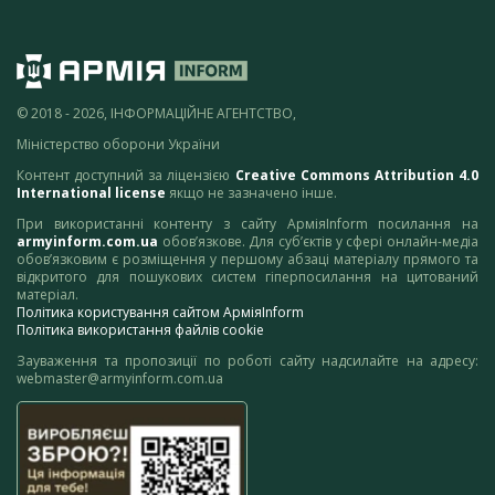
© 2018 - 2026, ІНФОРМАЦІЙНЕ АГЕНТСТВО,
Міністерство оборони України
Контент доступний за ліцензією
Creative Commons Attribution 4.0
International license
якщо не зазначено інше.
При використанні контенту з сайту АрміяInform посилання на
armyinform.com.ua
обов’язкове. Для суб’єктів у сфері онлайн-медіа
обов’язковим є розміщення у першому абзаці матеріалу прямого та
відкритого для пошукових систем гіперпосилання на цитований
матеріал.
Політика користування сайтом АрміяInform
Політика використання файлів cookie
Зауваження та пропозиції по роботі сайту надсилайте на адресу:
webmaster@armyinform.com.ua