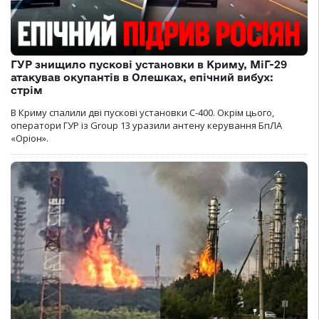
ГУР знищило пускові установки в Криму, МіГ-29
атакував окупантів в Олешках, епічний вибух:
стрім
В Криму спалили дві пускові установки С-400. Окрім цього,
оператори ГУР із Group 13 уразили антену керування БпЛА
«Оріон».