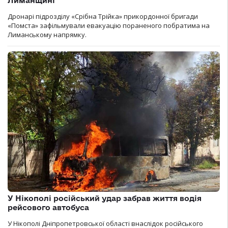
Лиманщині
Дронарі підрозділу «Срібна Трійка» прикордонної бригади
«Помста» зафільмували евакуацію пораненого побратима на
Лиманському напрямку.
У Нікополі російський удар забрав життя водія
рейсового автобуса
У Нікополі Дніпропетровської області внаслідок російського