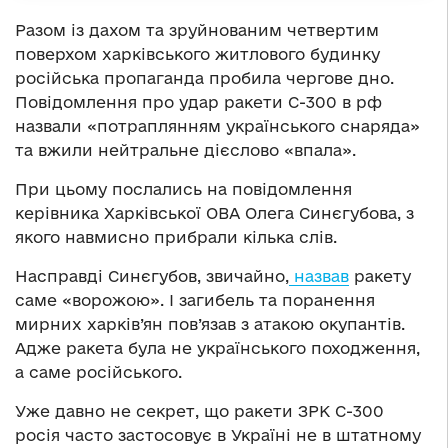
Разом із дахом та зруйнованим четвертим
поверхом харківського житлового будинку
російська пропаганда пробила чергове дно.
Повідомлення про удар ракети С-300 в рф
назвали «потраплянням українського снаряда»
та вжили нейтральне дієслово «впала».
При цьому послались на повідомлення
керівника Харківської ОВА Олега Синєгубова, з
якого навмисно прибрали кілька слів.
Насправді Синєгубов, звичайно,
назвав
ракету
саме «ворожою». І загибель та поранення
мирних харків’ян пов’язав з атакою окупантів.
Адже ракета була не українського походження,
а саме російського.
Уже давно не секрет, що ракети ЗРК С-300
росія часто застосовує в Україні не в штатному