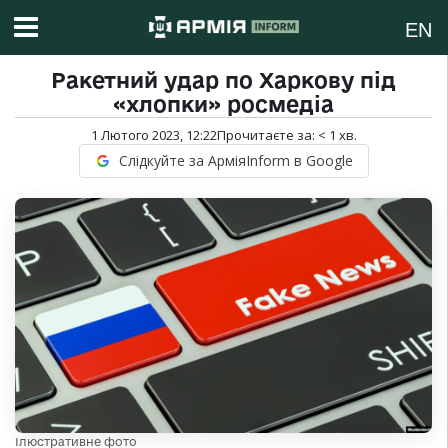
EN
Ракетний удар по Харкову під
«хлопки» росмедіа
1 Лютого 2023, 12:22
Прочитаєте за:
< 1
хв.
Слідкуйте за АрміяInform в Google
Ілюстративне фото