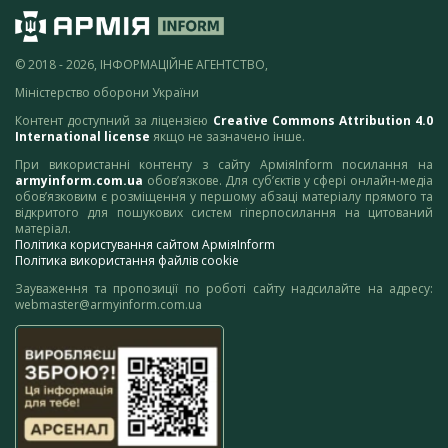
© 2018 - 2026, ІНФОРМАЦІЙНЕ АГЕНТСТВО,
Міністерство оборони України
Контент доступний за ліцензією
Creative Commons Attribution 4.0
International license
якщо не зазначено інше.
При використанні контенту з сайту АрміяInform посилання на
armyinform.com.ua
обов’язкове. Для суб’єктів у сфері онлайн-медіа
обов’язковим є розміщення у першому абзаці матеріалу прямого та
відкритого для пошукових систем гіперпосилання на цитований
матеріал.
Політика користування сайтом АрміяInform
Політика використання файлів cookie
Зауваження та пропозиції по роботі сайту надсилайте на адресу:
webmaster@armyinform.com.ua