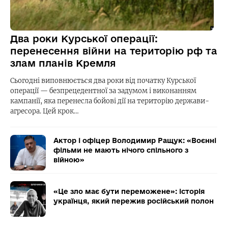
Два роки Курської операції:
перенесення війни на територію рф та
злам планів Кремля
Сьогодні виповнюється два роки від початку Курської
операції — безпрецедентної за задумом і виконанням
кампанії, яка перенесла бойові дії на територію держави-
агресора. Цей крок…
Актор і офіцер Володимир Ращук: «Воєнні
фільми не мають нічого спільного з
війною»
«Це зло має бути переможене»: історія
українця, який пережив російський полон