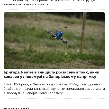
знищили українські військові.
Бригада Nemesis знищила російський танк, який
ховався у лісосмузі на Запорізькому напрямку
Бійці 412-ї бригади Nemesis за допомогою FPV-дронів і дронів-
бомберів знищили танк, який окупанти намагалися замаскувати
в лісосмузі на Запорізькому напрямку.