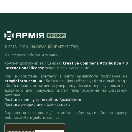
© 2018 - 2026, ІНФОРМАЦІЙНЕ АГЕНТСТВО,
Міністерство оборони України
Контент доступний за ліцензією
Creative Commons Attribution 4.0
International license
якщо не зазначено інше.
При використанні контенту з сайту АрміяInform посилання на
armyinform.com.ua
обов’язкове. Для суб’єктів у сфері онлайн-медіа
обов’язковим є розміщення у першому абзаці матеріалу прямого та
відкритого для пошукових систем гіперпосилання на цитований
матеріал.
Політика користування сайтом АрміяInform
Політика використання файлів cookie
Зауваження та пропозиції по роботі сайту надсилайте на адресу:
webmaster@armyinform.com.ua