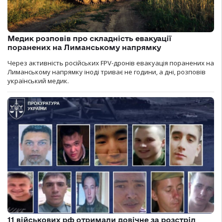
Медик розповів про складність евакуації
поранених на Лиманському напрямку
Через активність російських FPV-дронів евакуація поранених на
Лиманському напрямку іноді триває не години, а дні, розповів
український медик.
11 військових рф отримали довічне за розстріл