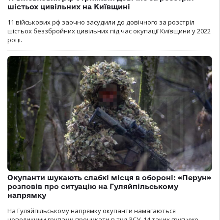
шістьох цивільних на Київщині
11 військових рф заочно засудили до довічного за розстріл
шістьох беззбройних цивільних під час окупації Київщини у 2022
році.
Окупанти шукають слабкі місця в обороні: «Перун»
розповів про ситуацію на Гуляйпільському
напрямку
На Гуляйпільському напрямку окупанти намагаються
невеликими групами проникати в тил ЗСУ. 14 таких груп уже