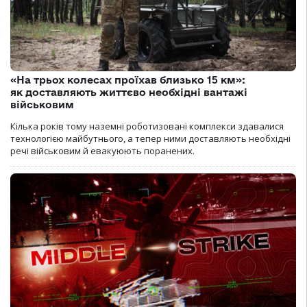
«На трьох колесах проїхав близько 15 км»:
як доставляють життєво необхідні вантажі
військовим
Кілька років тому наземні роботизовані комплекси здавалися
технологією майбутнього, а тепер ними доставляють необхідні
речі військовим й евакуюють поранених.