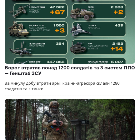
Ворог втратив понад 1200 солдатів та 3 систем ППО
— Генштаб ЗСУ
За минулу добу втрати армії країни-агресора склали 1280
солдатів та з танки.