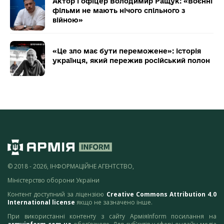
Актор і офіцер Володимир Ращук: «Воєнні
фільми не мають нічого спільного з
війною»
«Це зло має бути переможене»: історія
українця, який пережив російський полон
© 2018 - 2026, ІНФОРМАЦІЙНЕ АГЕНТСТВО,
Міністерство оборони України
Контент доступний за ліцензією
Creative Commons Attribution 4.0
International license
якщо не зазначено інше.
При використанні контенту з сайту АрміяInform посилання на