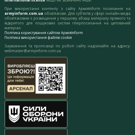
International license
якщо не зазначено інше.
При використанні контенту з сайту АрміяInform посилання на
armyinform.com.ua
обов’язкове. Для суб’єктів у сфері онлайн-медіа
обов’язковим є розміщення у першому абзаці матеріалу прямого та
відкритого для пошукових систем гіперпосилання на цитований
матеріал.
Політика користування сайтом АрміяInform
Політика використання файлів cookie
Зауваження та пропозиції по роботі сайту надсилайте на адресу:
webmaster@armyinform.com.ua