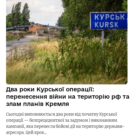
Два роки Курської операції:
перенесення війни на територію рф та
злам планів Кремля
Сьогодні виповнюється два роки від початку Курської
операції — безпрецедентної за задумом і виконанням
кампанії, яка перенесла бойові дії на територію держави-
агресора. Цей крок…