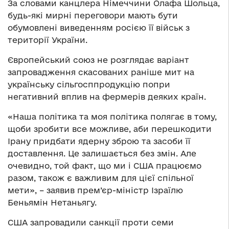
За словами канцлера Німеччини Олафа Шольца,
будь-які мирні переговори мають бути
обумовлені виведенням росією її військ з
території України.
Європейський союз не розглядає варіант
запровадження скасованих раніше мит на
українську сільгосппродукцію попри
негативний вплив на фермерів деяких країн.
«Наша політика та моя політика полягає в тому,
щоби зробити все можливе, аби перешкодити
Ірану придбати ядерну зброю та засоби її
доставлення. Це залишається без змін. Але
очевидно, той факт, що ми і США працюємо
разом, також є важливим для цієї спільної
мети», – заявив прем’єр-міністр Ізраїлю
Беньямін Нетаньягу.
США запровадили санкції проти семи