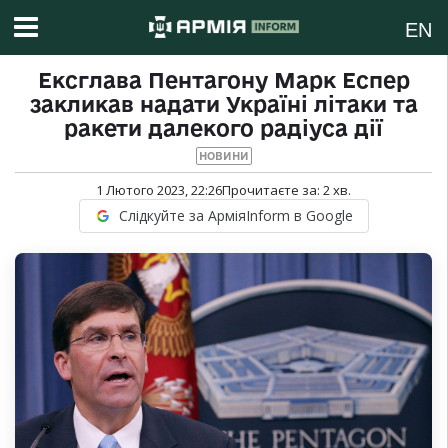
EN
Ексглава Пентагону Марк Еспер
закликав надати Україні літаки та
ракети далекого радіуса дії
НОВИНИ
1 Лютого 2023, 22:26
Прочитаєте за:
2
хв.
Слідкуйте за АрміяInform в Google