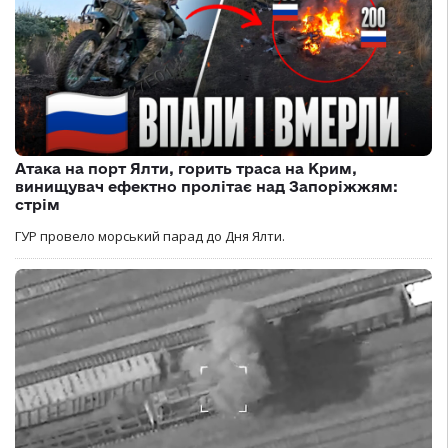
Атака на порт Ялти, горить траса на Крим,
винищувач ефектно пролітає над Запоріжжям:
стрім
ГУР провело морський парад до Дня Ялти.