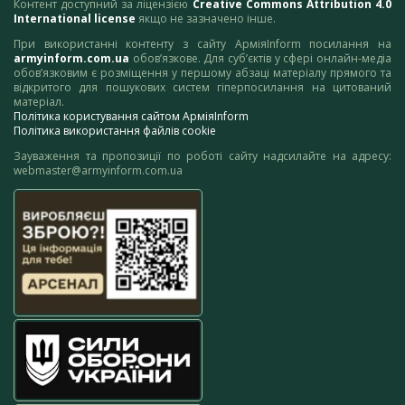
Контент доступний за ліцензією
Creative Commons Attribution 4.0
International license
якщо не зазначено інше.
При використанні контенту з сайту АрміяInform посилання на
armyinform.com.ua
обов’язкове. Для суб’єктів у сфері онлайн-медіа
обов’язковим є розміщення у першому абзаці матеріалу прямого та
відкритого для пошукових систем гіперпосилання на цитований
матеріал.
Політика користування сайтом АрміяInform
Політика використання файлів cookie
Зауваження та пропозиції по роботі сайту надсилайте на адресу:
webmaster@armyinform.com.ua