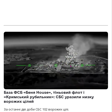
База ФСБ «Беня House», тіньовий флот і
«Кримський рубильник»: СБС уразили низку
ворожих цілей
За останні дві доби СБС 102 ворожих цілі.