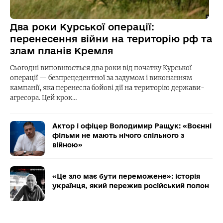
Два роки Курської операції:
перенесення війни на територію рф та
злам планів Кремля
Сьогодні виповнюється два роки від початку Курської
операції — безпрецедентної за задумом і виконанням
кампанії, яка перенесла бойові дії на територію держави-
агресора. Цей крок…
Актор і офіцер Володимир Ращук: «Воєнні
фільми не мають нічого спільного з
війною»
«Це зло має бути переможене»: історія
українця, який пережив російський полон