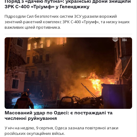
Поряд з «дачею путіна»: українські дрони знищили
ЗРК С-400 «Тріумф» у Геленджику
Підрозділи Сил безпілотних систем ЗСУ уразили ворожий
зенітний-ракетний комплекс ЗРК С-400 «Тріумф», та низку інших
важливих цілей противника.
Масований удар по Одесі: є постраждалі та
численні руйнування
У ніч на неділю, 9 серпня, Одеса зазнала повітряної атаки
російських окупаційних військ.