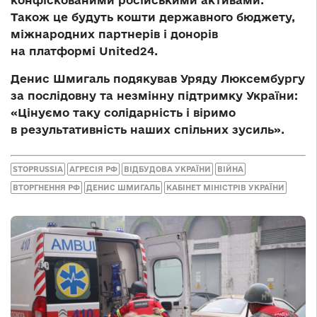
конфіскованими російськими активами.
Також це будуть кошти державного бюджету,
міжнародних партнерів і донорів
на платформі United24.
Денис Шмигаль подякував Уряду Люксембургу
за послідовну та незмінну підтримку України:
«Цінуємо таку солідарність і віримо
в результативність наших спільних зусиль».
STOPRUSSIA
АГРЕСІЯ РФ
ВІДБУДОВА УКРАЇНИ
ВІЙНА
ВТОРГНЕННЯ РФ
ДЕНИС ШМИГАЛЬ
КАБІНЕТ МІНІСТРІВ УКРАЇНИ