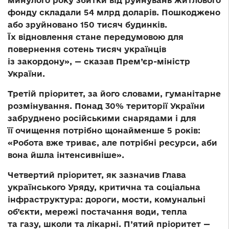
минулого року збитки від руйнувань житлового
фонду складали 54 млрд доларів. Пошкоджено
або зруйновано 150 тисяч будинків.
Їх відновлення стане передумовою для
повернення сотень тисяч українців
із закордону», — сказав Прем’єр-міністр
України.
Третій пріоритет, за його словами, гуманітарне
розмінування. Понад 30% території України
забруднено російськими снарядами і для
її очищення потрібно щонайменше 5 років:
«Робота вже триває, але потрібні ресурси, аби
вона йшла інтенсивніше».
Четвертий пріоритет, як зазначив Глава
українського Уряду, критична та соціальна
інфраструктура: дороги, мости, комунальні
об’єкти, мережі постачання води, тепла
та газу, школи та лікарні. П’ятий пріоритет —