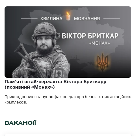
Пам’яті штаб-сержанта Віктора Бриткару
(позивний «Монах»)
Прикордонник опанував фах оператора безпілотних авіаційних
комплексів.
ВАКАНСІЇ