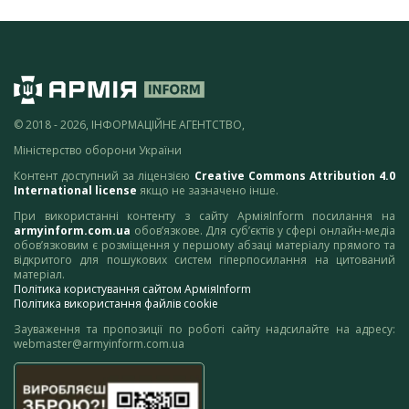
© 2018 - 2026, ІНФОРМАЦІЙНЕ АГЕНТСТВО,
Міністерство оборони України
Контент доступний за ліцензією
Creative Commons Attribution 4.0
International license
якщо не зазначено інше.
При використанні контенту з сайту АрміяInform посилання на
armyinform.com.ua
обов’язкове. Для суб’єктів у сфері онлайн-медіа
обов’язковим є розміщення у першому абзаці матеріалу прямого та
відкритого для пошукових систем гіперпосилання на цитований
матеріал.
Політика користування сайтом АрміяInform
Політика використання файлів cookie
Зауваження та пропозиції по роботі сайту надсилайте на адресу:
webmaster@armyinform.com.ua