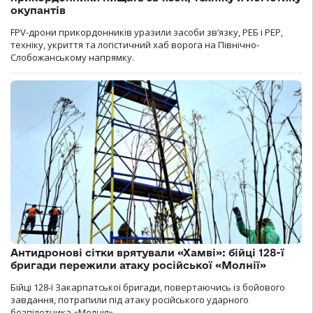
окупантів
FPV-дрони прикордонників уразили засоби зв’язку, РЕБ і РЕР,
техніку, укриття та логістичний хаб ворога на Північно-
Слобожанському напрямку.
Антидронові сітки врятували «Хамві»: бійці 128-ї
бригади пережили атаку російської «Молнії»
Бійці 128-ї Закарпатської бригади, повертаючись із бойового
завдання, потрапили під атаку російського ударного
безпілотника «Молнія».