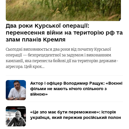
Два роки Курської операції:
перенесення війни на територію рф та
злам планів Кремля
Сьогодні виповнюється два роки від початку Курської
операції — безпрецедентної за задумом і виконанням
кампанії, яка перенесла бойові дії на територію держави-
агресора. Цей крок…
Актор і офіцер Володимир Ращук: «Воєнні
фільми не мають нічого спільного з
війною»
«Це зло має бути переможене»: історія
українця, який пережив російський полон