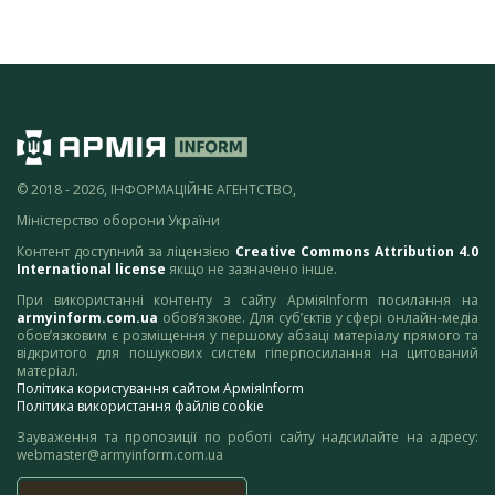
© 2018 - 2026, ІНФОРМАЦІЙНЕ АГЕНТСТВО,
Міністерство оборони України
Контент доступний за ліцензією
Creative Commons Attribution 4.0
International license
якщо не зазначено інше.
При використанні контенту з сайту АрміяInform посилання на
armyinform.com.ua
обов’язкове. Для суб’єктів у сфері онлайн-медіа
обов’язковим є розміщення у першому абзаці матеріалу прямого та
відкритого для пошукових систем гіперпосилання на цитований
матеріал.
Політика користування сайтом АрміяInform
Політика використання файлів cookie
Зауваження та пропозиції по роботі сайту надсилайте на адресу:
webmaster@armyinform.com.ua