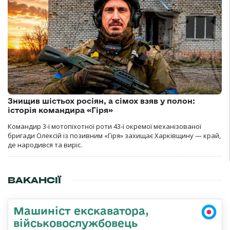
Знищив шістьох росіян, а сімох взяв у полон:
історія командира «Гіря»
Командир 3-ї мотопіхотної роти 43-ї окремої механізованої
бригади Олексій із позивним «Гіря» захищає Харківщину — край,
де народився та виріс.
ВАКАНСІЇ
Машиніст екскаватора,
військовослужбовець