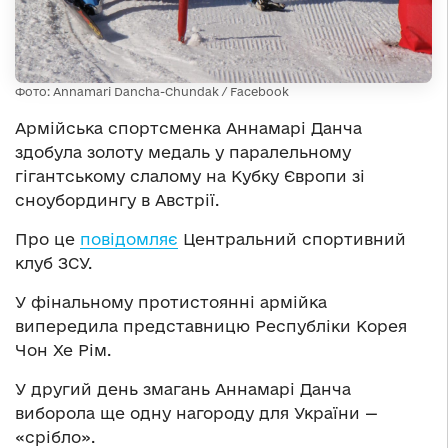
Фото: Annamari Dancha-Chundak / Facebook
Армійська спортсменка Аннамарі Данча
здобула золоту медаль у паралельному
гігантському слалому на Кубку Європи зі
сноубордингу в Австрії.
Про це
повідомляє
Центральний спортивний
клуб ЗСУ.
У фінальному протистоянні армійка
випередила представницю Республіки Корея
Чон Хе Рім.
У другий день змагань Аннамарі Данча
виборола ще одну нагороду для України —
«срібло».