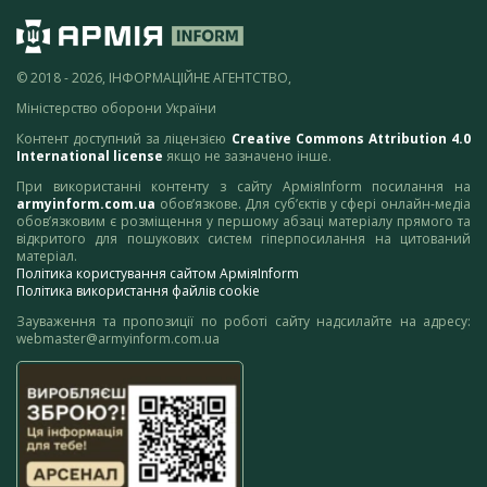
© 2018 - 2026, ІНФОРМАЦІЙНЕ АГЕНТСТВО,
Міністерство оборони України
Контент доступний за ліцензією
Creative Commons Attribution 4.0
International license
якщо не зазначено інше.
При використанні контенту з сайту АрміяInform посилання на
armyinform.com.ua
обов’язкове. Для суб’єктів у сфері онлайн-медіа
обов’язковим є розміщення у першому абзаці матеріалу прямого та
відкритого для пошукових систем гіперпосилання на цитований
матеріал.
Політика користування сайтом АрміяInform
Політика використання файлів cookie
Зауваження та пропозиції по роботі сайту надсилайте на адресу:
webmaster@armyinform.com.ua