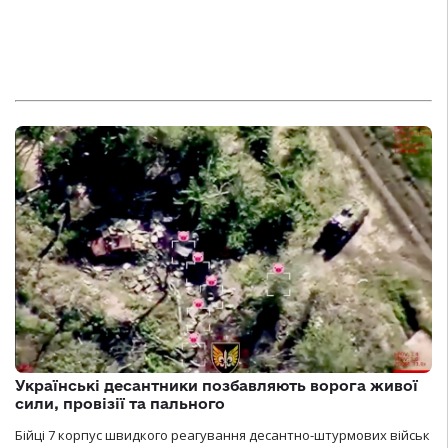
Українські десантники позбавляють ворога живої
сили, провізії та пального
Бійці 7 корпус швидкого реагування десантно-штурмових військ