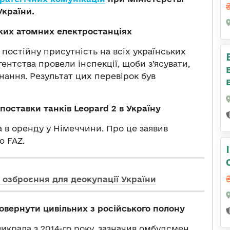
України.
ьких атомних електростанціях
 постійну присутність на всіх українських
гентства провели інспекції, щоби з’ясувати,
днання. Результат цих перевірок був
оставки танків Leopard 2 в Україну
а в оренду у Німеччини. Про це заявив
ю FAZ.
 озброєння для деокупації України
овернути цивільних з російського полону
викрала з 2014-го року, зазначив омбудсмен