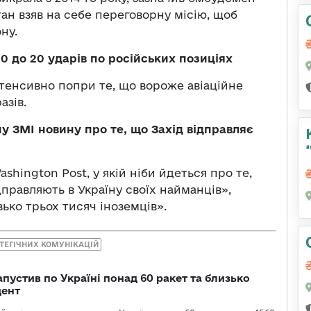
ан взяв на себе переговорну місію, щоб
ну.
10 до 20 ударів по російських позиціях
тенсивно попри те, що вороже авіаційне
азів.
 ЗМІ новину про те, що Захід відправляє
hington Post, у якій ніби йдеться про те,
дправляють в Україну своїх найманців»,
зько трьох тисяч іноземців».
АТЕГІЧНИХ КОМУНІКАЦІЙ
пустив по Україні понад 60 ракет та близько
дент