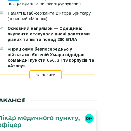
постраждалі та численні руйнування
00
Пам’яті штаб-сержанта Віктора Бриткару
(позивний «Монах»)
58
Основний напрямок — Одещина:
окупанти атакували вночі ракетами
різних типів та понад 200 БПЛА
30
«Працюємо безпосередньо у
військах»: Євгеній Хмара відвідав
командні пункти СБС, 3 і 19 корпусів та
«Азову»
ВСІ НОВИНИ
АКАНСІЇ
Лікар медичного пункту,
офіцер