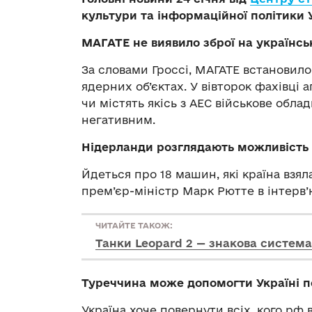
культури та інформаційної політики 
МАГАТЕ не виявило зброї на українс
За словами Гроссі, МАГАТЕ встановило
ядерних об’єктах. У вівторок фахівці а
чи містять якісь з АЕС військове обла
негативним.
Нідерланди розглядають можливість п
Йдеться про 18 машин, які країна взял
прем’єр-міністр Марк Рютте в інтерв’
ЧИТАЙТЕ ТАКОЖ:
Танки Leopard 2 — знакова система
Туреччина може допомогти Україні п
Україна хоче повернути всіх, кого рф 