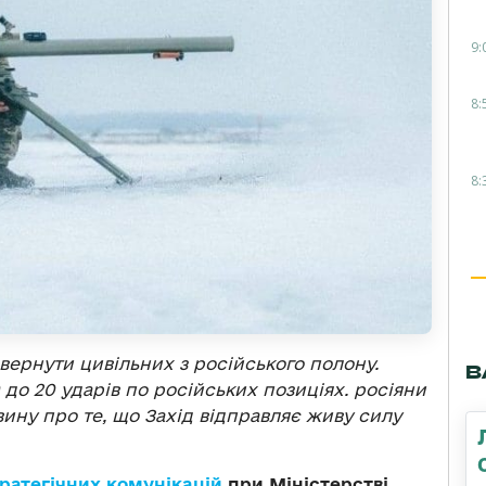
9:
8:
8:
ернути цивільних з російського полону.
В
0 до 20 ударів по російських позиціях. росіяни
ну про те, що Захід відправляє живу силу
ратегічних комунікацій
при Міністерстві