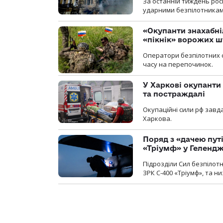
За останній тиждень рос
ударними безпілотниками
«Окупанти знахабні
«пікнік» ворожих 
Оператори безпілотних 
часу на перепочинок.
У Харкові окупанти
та постраждалі
Окупаційні сили рф завд
Харкова.
Поряд з «дачею пут
«Тріумф» у Геленд
Підрозділи Сил безпілот
ЗРК С-400 «Тріумф», та н