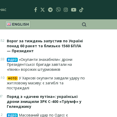
НАС
ENGLISH
:52
Ворог за тиждень запустив по Україні
понад 60 ракет та близько 1560 БПЛА
— Президент
:33
«Окупанти знахабніли»: дрони
ВІДЕО
Президентської бригади завітали на
«пікнік» ворожих штурмовиків
:10
У Харкові окупанти завдали удару по
ФОТО
житловому масиву: є загиблі та
постраждалі
47
Поряд з «дачею путіна»: українські
дрони знищили ЗРК С-400 «Тріумф» у
Геленджику
12
Масований удар по Одесі: є
ВІДЕО