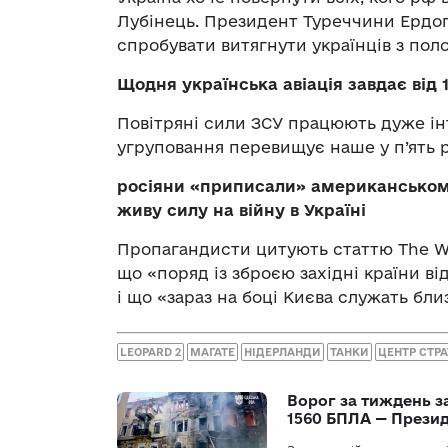
Лубінець. Президент Туреччини Ердог
спробувати витягнути українців з поло
Щодня українська авіація завдає від 
Повітряні сили ЗСУ працюють дуже ін
угруповання перевищує наше у п’ять р
росіяни «приписали» американському
живу силу на війну в Україні
Пропагандисти цитують статтю The Was
що «поряд із зброєю західні країни ві
і що «зараз на боці Києва служать бли
LEOPARD 2
МАГАТЕ
НІДЕРЛАНДИ
ТАНКИ
ЦЕНТР СТР
Ворог за тиждень за
1560 БПЛА — Прези