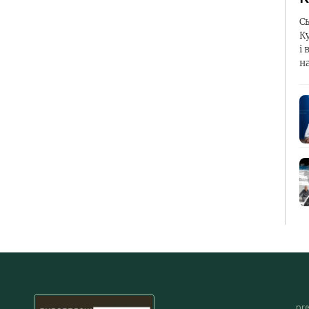
С
К
і 
н
pr