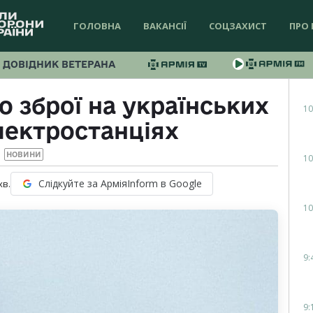
ГОЛОВНА
ВАКАНСІЇ
СОЦЗАХИСТ
ПРО 
ДОВІДНИК ВЕТЕРАНА
 зброї на українських
10
лектростанціях
НОВИНИ
10
Слідкуйте за АрміяInform в Google
хв.
10
9:
9: