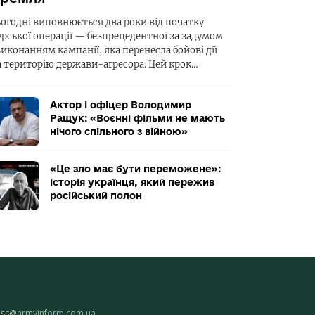
ьогодні виповнюється два роки від початку
урської операції — безпрецедентної за задумом
виконанням кампанії, яка перенесла бойові дії
а територію держави-агресора. Цей крок…
Актор і офіцер Володимир
Ращук: «Воєнні фільми не мають
нічого спільного з війною»
«Це зло має бути переможене»:
історія українця, який пережив
російський полон
ess@armyinform.com.ua