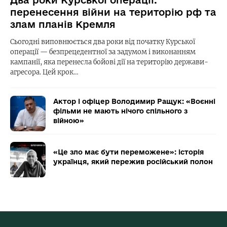
Два роки Курської операції:
перенесення війни на територію рф та
злам планів Кремля
Сьогодні виповнюється два роки від початку Курської
операції — безпрецедентної за задумом і виконанням
кампанії, яка перенесла бойові дії на територію держави-
агресора. Цей крок…
Актор і офіцер Володимир Ращук: «Воєнні
фільми не мають нічого спільного з
війною»
«Це зло має бути переможене»: історія
українця, який пережив російський полон