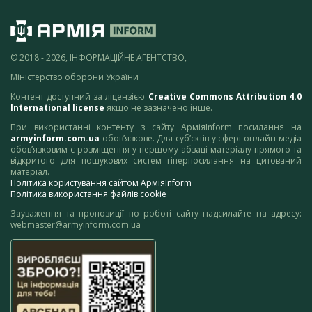
© 2018 - 2026, ІНФОРМАЦІЙНЕ АГЕНТСТВО,
Міністерство оборони України
Контент доступний за ліцензією
Creative Commons Attribution 4.0
International license
якщо не зазначено інше.
При використанні контенту з сайту АрміяInform посилання на
armyinform.com.ua
обов’язкове. Для суб’єктів у сфері онлайн-медіа
обов’язковим є розміщення у першому абзаці матеріалу прямого та
відкритого для пошукових систем гіперпосилання на цитований
матеріал.
Політика користування сайтом АрміяInform
Політика використання файлів cookie
Зауваження та пропозиції по роботі сайту надсилайте на адресу:
webmaster@armyinform.com.ua