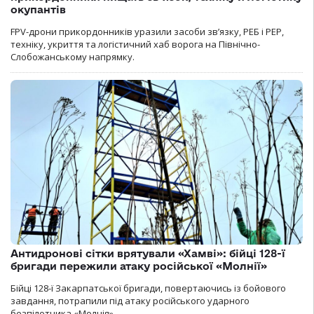
окупантів
FPV-дрони прикордонників уразили засоби зв’язку, РЕБ і РЕР,
техніку, укриття та логістичний хаб ворога на Північно-
Слобожанському напрямку.
Антидронові сітки врятували «Хамві»: бійці 128-ї
бригади пережили атаку російської «Молнії»
Бійці 128-ї Закарпатської бригади, повертаючись із бойового
завдання, потрапили під атаку російського ударного
безпілотника «Молнія».