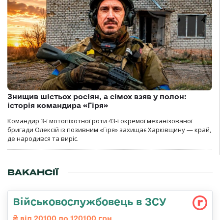
Знищив шістьох росіян, а сімох взяв у полон:
історія командира «Гіря»
Командир 3-ї мотопіхотної роти 43-ї окремої механізованої
бригади Олексій із позивним «Гіря» захищає Харківщину — край,
де народився та виріс.
ВАКАНСІЇ
Військовослужбовець в ЗСУ
від 20100 до 120100 грн