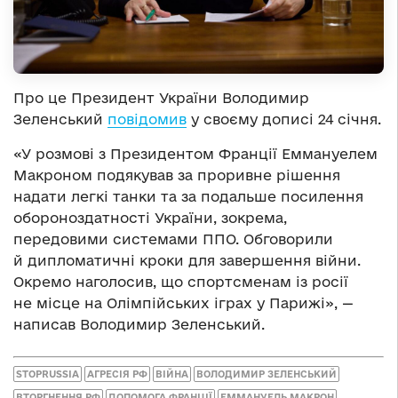
Про це Президент України Володимир
Зеленський
повідомив
у своєму дописі 24 січня.
«У розмові з Президентом Франції Еммануелем
Макроном подякував за проривне рішення
надати легкі танки та за подальше посилення
обороноздатності України, зокрема,
передовими системами ППО. Обговорили
й дипломатичні кроки для завершення війни.
Окремо наголосив, що спортсменам із росії
не місце на Олімпійських іграх у Парижі», —
написав Володимир Зеленський.
STOPRUSSIA
АГРЕСІЯ РФ
ВІЙНА
ВОЛОДИМИР ЗЕЛЕНСЬКИЙ
ВТОРГНЕННЯ РФ
ДОПОМОГА ФРАНЦІЇ
ЕММАНУЕЛЬ МАКРОН