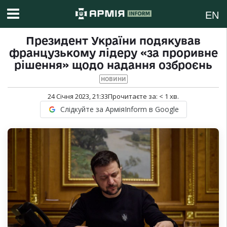
EN
Президент України подякував
французькому лідеру «за проривне
рішення» щодо надання озброєнь
НОВИНИ
24 Січня 2023, 21:33
Прочитаєте за:
< 1
хв.
Слідкуйте за АрміяInform в Google