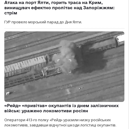
Атака на порт Ялти, горить траса на Крим,
винищувач ефектно пролітає над Запоріжжям:
стрім
ГУР провело морський парад до Дня Ялти.
«Рейд» «привітав» окупантів із днем залізничних
військ: уражено локомотиви росіян
Оператори 413-го полку «Рейд» уразили низку російських
локомотивів, завдавши відчутної шкоди логістиці окупантів.