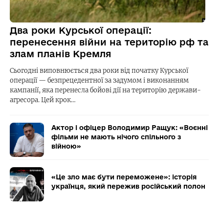
Два роки Курської операції:
перенесення війни на територію рф та
злам планів Кремля
Сьогодні виповнюється два роки від початку Курської
операції — безпрецедентної за задумом і виконанням
кампанії, яка перенесла бойові дії на територію держави-
агресора. Цей крок…
Актор і офіцер Володимир Ращук: «Воєнні
фільми не мають нічого спільного з
війною»
«Це зло має бути переможене»: історія
українця, який пережив російський полон