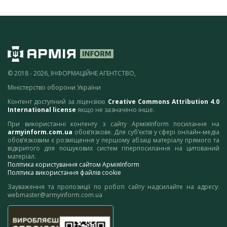
© 2018 - 2026, ІНФОРМАЦІЙНЕ АГЕНТСТВО,
Міністерство оборони України
Контент доступний за ліцензією
Creative Commons Attribution 4.0
International license
якщо не зазначено інше.
При використанні контенту з сайту АрміяInform посилання на
armyinform.com.ua
обов’язкове. Для суб’єктів у сфері онлайн-медіа
обов’язковим є розміщення у першому абзаці матеріалу прямого та
відкритого для пошукових систем гіперпосилання на цитований
матеріал.
Політика користування сайтом АрміяInform
Політика використання файлів cookie
Зауваження та пропозиції по роботі сайту надсилайте на адресу:
webmaster@armyinform.com.ua