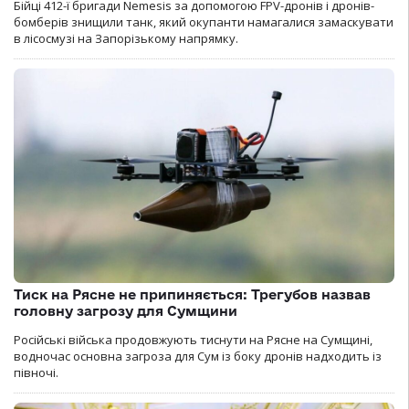
Бійці 412-ї бригади Nemesis за допомогою FPV-дронів і дронів-
бомберів знищили танк, який окупанти намагалися замаскувати
в лісосмузі на Запорізькому напрямку.
Тиск на Рясне не припиняється: Трегубов назвав
головну загрозу для Сумщини
Російські війська продовжують тиснути на Рясне на Сумщині,
водночас основна загроза для Сум із боку дронів надходить із
півночі.